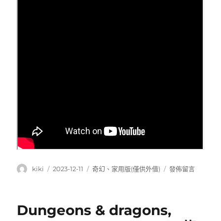
作
發
分
在
kiki
2023-12-11
奇幻
、
家用版(僅供外借)
發佈留言
者
佈
類
〈你
日
好,
期:
李
Dungeons & dragons,
煥
英:Hi,