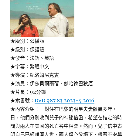
★版別：公播版
★級別：保護級
★發音：法語、英語
★字幕：繁體中文
★導演：紀洛姆尼克婁
★演員：伊莎貝爾雨蓓、傑哈德巴狄厄
★片長：92分鐘
★索書號：
DVD 987.83 2023-5 2016
★內容介紹：一對住在巴黎的明星夫妻離異多年，一
日，他們分別收到兒子的神秘信函，希望在指定的時
間與兩人在美國的死亡谷中相會。然而，兒子信中表
明自己已經離開人世，兩人傷心欲絕下，帶著不安與