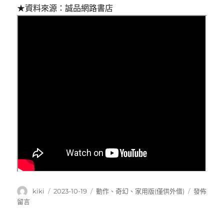
★資料來源：誠品網路書店
作
發
分
在
kiki
2023-10-19
動作
、
奇幻
、
家用版(僅供外借)
發佈
者
佈
類
〈Dunge
留言
日
&
期:
dragons,