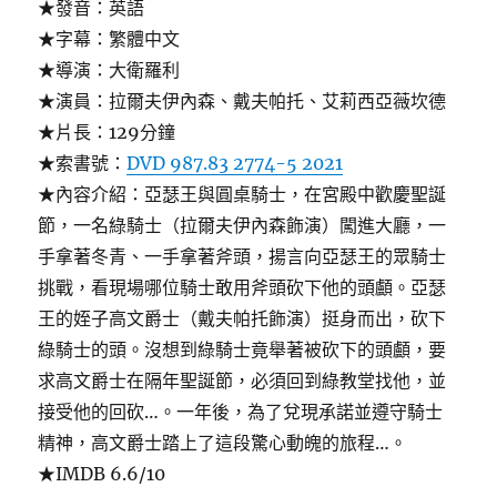
★發音：英語
★字幕：繁體中文
★導演：大衛羅利
★演員：拉爾夫伊內森、戴夫帕托、艾莉西亞薇坎德
★片長：129分鐘
★索書號：
DVD 987.83 2774-5 2021
★內容介紹：亞瑟王與圓桌騎士，在宮殿中歡慶聖誕
節，一名綠騎士（拉爾夫伊內森飾演）闖進大廳，一
手拿著冬青、一手拿著斧頭，揚言向亞瑟王的眾騎士
挑戰，看現場哪位騎士敢用斧頭砍下他的頭顱。亞瑟
王的姪子高文爵士（戴夫帕托飾演）挺身而出，砍下
綠騎士的頭。沒想到綠騎士竟舉著被砍下的頭顱，要
求高文爵士在隔年聖誕節，必須回到綠教堂找他，並
接受他的回砍…。一年後，為了兌現承諾並遵守騎士
精神，高文爵士踏上了這段驚心動魄的旅程…。
★IMDB 6.6/10