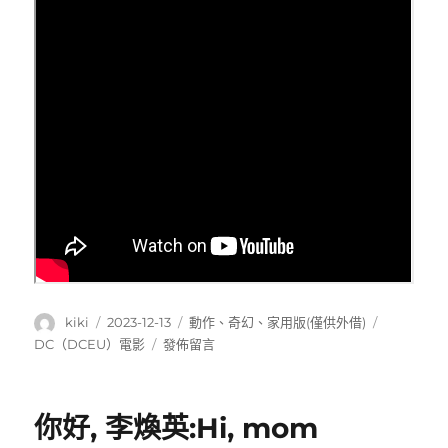
作
發
分
標
kiki
2023-12-13
動作
、
奇幻
、
家用版(僅供外借)
者
佈
類
籤
在
DC（DCEU）電影
發佈留言
日
〈The
期:
Flash
;
你好, 李煥英:Hi, mom
閃
電