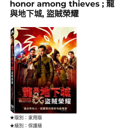
honor among thieves ; 龍
mom〉
與地下城, 盜賊榮耀
★版別：家用版
★級別：保護級