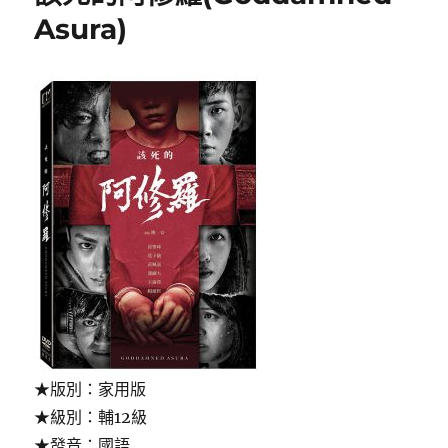
Break
Asura)
of
Dawn〉
★版別：家用版
★級別：輔12級
★發音：國語