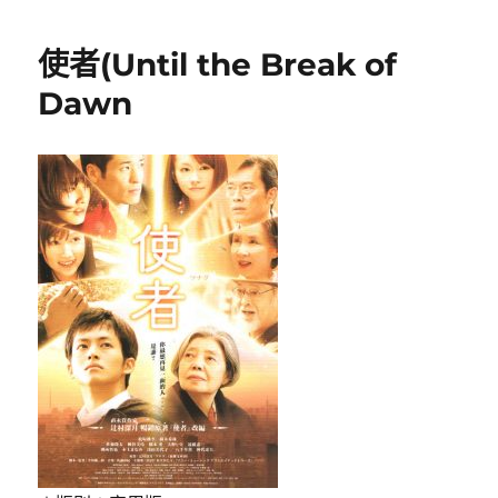
期:
士
(The
使者(Until the Break of
Green
Knight)
Dawn