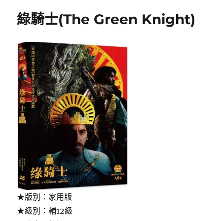
honor
綠騎士(The Green Knight)
among
thieves
;
龍
與
地
下
城,
盜
賊
榮
耀〉
★版別：家用版
★級別：輔12級