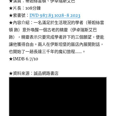
★演員：蒂妲絲雲頓、伊卓瑞斯艾巴
★片長：108分鐘
★索書號：
DVD 987.83 1028-8 2023
★內容介紹：一名滿足於生活現況的學者（蒂妲絲雲
頓 飾）意外喚醒一個古老的精靈（伊卓瑞斯艾巴
飾），精靈表示只要完成學者許下的三個願望，便能
讓他獲得自由。兩人在伊斯坦堡的飯店內展開對話，
也開始了一趟長達三千年的魔幻旅程……。
★IMDB 6.7/10
★資料來源：誠品網路書店