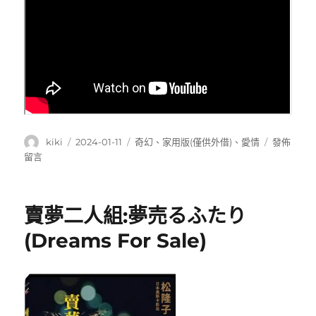
作
發
分
在
kiki
2024-01-11
奇幻
、
家用版(僅供外借)
、
愛情
發佈
者
佈
類
〈三
留言
日
千
期:
年
的
賣夢二人組:夢売るふたり
渴
望:Three
(Dreams For Sale)
thousan
years
of
longing