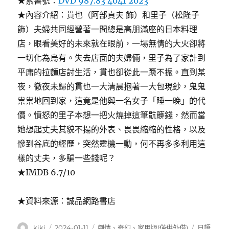
★索書號：
DVD 987.83 4041 2023
★內容介紹：貫也（阿部貞夫 飾）和里子（松隆子
飾）夫婦共同經營著一間總是高朋滿座的日本料理
店，眼看美好的未來就在眼前，一場無情的大火卻將
一切化為烏有。失去店面的夫婦倆，里子為了家計到
平庸的拉麵店討生活，貫也卻從此一蹶不振。直到某
夜，徹夜未歸的貫也一大清晨抱著一大包現鈔，鬼鬼
祟祟地回到家，這竟是他與一名女子「睡一晚」的代
價。憤怒的里子本想一把火燒掉這筆骯髒錢，然而當
她想起丈夫其貌不揚的外表、畏畏縮縮的性格，以及
慘到谷底的經歷，突然靈機一動，何不再多多利用這
樣的丈夫，多騙一些錢呢？
★IMDB 6.7/10
★資料來源：誠品網路書店
作
發
分
標
kiki
2024-01-11
劇情
、
奇幻
、
家用版(僅供外借)
日語