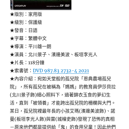
★版別：家用版
★級別：保護級
★發音：日語
★字幕：繁體中文
★導演：平川雄一朗
★演員：北川景子、濱邊美波、板垣李光人
★片長：118分鐘
★索書號：
DVD 987.83 2732-4 2021
★內容介紹：宛如天堂般的孤兒院「恩典農場孤兒
院」，所有孤兒在被稱為「媽媽」的教育員伊莎貝拉
(北川景子飾)細心照料下，過著錦衣玉食的夢幻生
活，直到「被領養」才能跨出孤兒院的柵欄與大門。
某日，孤兒院裡最年長的小孩艾瑪(濱邊美波飾)、諾
曼(板垣李光人飾)與雷(城檜吏飾)發現了恐怖的真相
－原來他們都是提供給「鬼」的食用兒童！因此他們