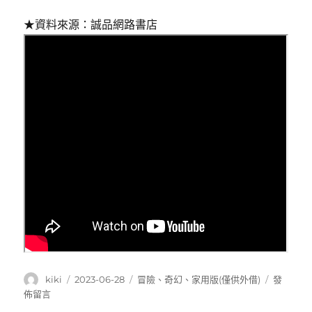
★資料來源：誠品網路書店
作
發
分
在
kiki
2023-06-28
冒險
、
奇幻
、
家用版(僅供外借)
發
者
佈
類
〈綠
佈留言
日
騎