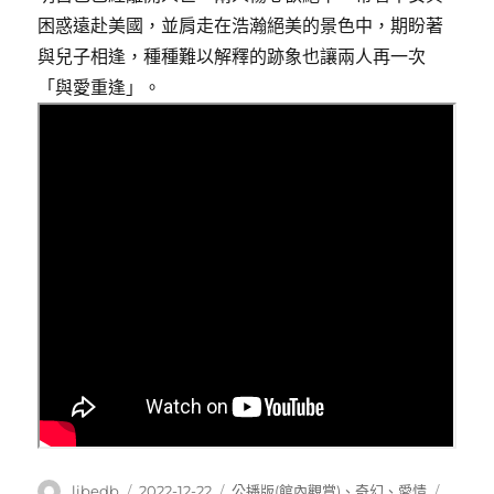
困惑遠赴美國，並肩走在浩瀚絕美的景色中，期盼著
與兒子相逢，種種難以解釋的跡象也讓兩人再一次
「與愛重逢」。
作
發
分
標
libedb
2022-12-22
公播版(館內觀賞)
、
奇幻
、
愛情