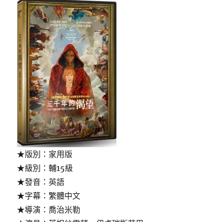
★版別：家用版
★級別：輔15級
★發音：英語
★字幕：繁體中文
★導演：喬治米勒