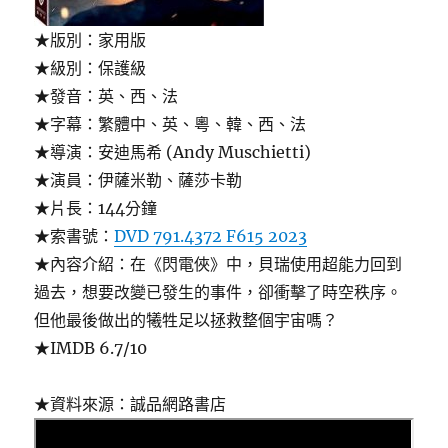
★版別：家用版
★級別：保護級
★發音：英、西、法
★字幕：繁體中、英、粵、韓、西、法
★導演：安迪馬希 (Andy Muschietti)
★演員：伊薩米勒、薩莎卡勒
★片長：144分鐘
★索書號：
DVD 791.4372 F615 2023
★內容介紹：在《閃電俠》中，貝瑞使用超能力回到
過去，想要改變已發生的事件，卻衝擊了時空秩序。
但他最後做出的犧牲足以拯救整個宇宙嗎？
★IMDB 6.7/10
★資料來源：誠品網路書店