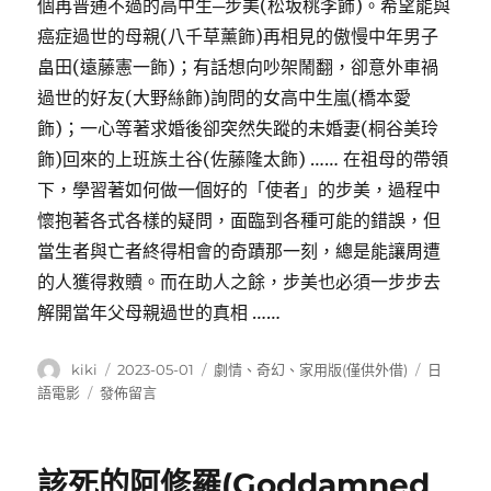
個再普通不過的高中生─步美(松坂桃李飾)。希望能與
癌症過世的母親(八千草薰飾)再相見的傲慢中年男子
畠田(遠藤憲一飾)；有話想向吵架鬧翻，卻意外車禍
過世的好友(大野絲飾)詢問的女高中生嵐(橋本愛
飾)；一心等著求婚後卻突然失蹤的未婚妻(桐谷美玲
飾)回來的上班族土谷(佐藤隆太飾) …… 在祖母的帶領
下，學習著如何做一個好的「使者」的步美，過程中
懷抱著各式各樣的疑問，面臨到各種可能的錯誤，但
當生者與亡者終得相會的奇蹟那一刻，總是能讓周遭
的人獲得救贖。而在助人之餘，步美也必須一步步去
解開當年父母親過世的真相 ……
作
發
分
標
kiki
2023-05-01
劇情
、
奇幻
、
家用版(僅供外借)
日
者
佈
類
籤
在
語電影
發佈留言
日
〈使
期:
者
(Until
該死的阿修羅(Goddamned
the