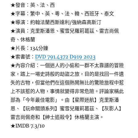
★發音：英、法、西
★字幕：繁中、英、粵、法、韓、西班牙、泰文
★導演：約翰法蘭西斯達利/強納森高斯汀
★演員：克里斯潘恩、蜜雪兒羅莉葛茲、雷吉尚佩
奇、休格蘭
★片長：134分鐘
★索書號：
DVD 791.4372 D919 2023
★內容介紹：一個迷人的小偷和一群不太靠譜的冒險
家，踏上一場史詩般的劫盜之旅，目的是找回一件遺
失的古物，但當他們在這個熱鬧無比的驚險旅程中惹
上不該惹的人物，事情就變得非常危險。評論家稱此
部為「今年最佳電影」。由【星際迷航】克里斯潘
恩、【玩命關頭系列】蜜雪兒羅莉葛茲、【灰影人】
雷吉尚佩奇和【紳士追殺令】休格蘭主演。
★IMDB 7.3/10