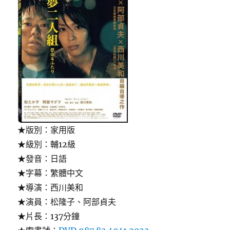
★版別：家用版
★級別：輔12級
★發音：日語
★字幕：繁體中文
★導演：西川美和
★演員：松隆子、阿部貞夫
★片長：137分鐘