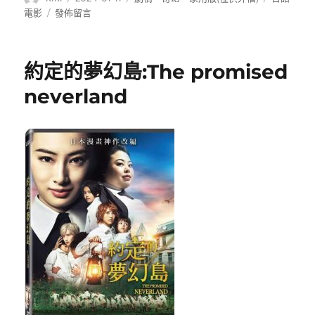
者
佈
類
籤
在
電影
發佈留言
日
〈賣
期:
夢
二
約定的夢幻島:The promised
人
組:
neverland
夢
売
る
ふ
た
り
(Dreams
For
Sale)〉