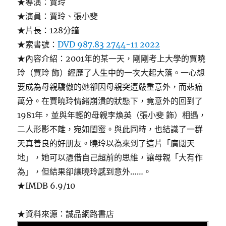
★導演：賈玲
★演員：賈玲、張小斐
★片長：128分鐘
★索書號：
DVD 987.83 2744-11 2022
★內容介紹：2001年的某一天，剛剛考上大學的賈曉
玲（賈玲 飾）經歷了人生中的一次大起大落。一心想
要成為母親驕傲的她卻因母親突遭嚴重意外，而悲痛
萬分。在賈曉玲情緒崩潰的狀態下，竟意外的回到了
1981年，並與年輕的母親李煥英（張小斐 飾）相遇，
二人形影不離，宛如閨蜜。與此同時，也結識了一群
天真善良的好朋友。曉玲以為來到了這片「廣闊天
地」，她可以憑借自己超前的思維，讓母親「大有作
為」，但結果卻讓曉玲感到意外……。
★IMDB 6.9/10
★資料來源：誠品網路書店