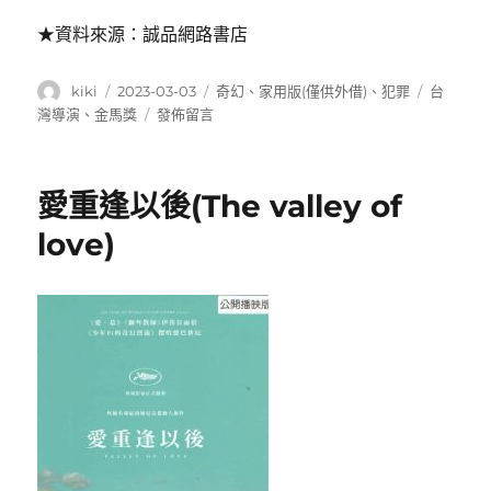
★資料來源：誠品網路書店
作
發
分
標
kiki
2023-03-03
奇幻
、
家用版(僅供外借)
、
犯罪
台
者
佈
類
籤
在
灣導演
、
金馬獎
發佈留言
日
〈該
期:
死
的
愛重逢以後(The valley of
阿
修
love)
羅
(Goddamned
Asura)〉