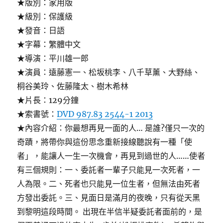
★版別：家用版
★級別：保護級
★發音：日語
★字幕：繁體中文
★導演：平川雄一郎
★演員：遠藤憲一、松坂桃李、八千草薰、大野絲、
桐谷美玲、佐藤隆太、樹木希林
★片長：129分鐘
★索書號：
DVD 987.83 2544-1 2013
★內容介紹：你最想再見一面的人… 是誰?僅只一次的
奇蹟，將帶你與這份思念重新接線聽說有一種「使
者」，能讓人一生一次機會，再見到過世的人……使者
有三個規則：一、委託者一輩子只能見一次死者，一
人為限。二、死者也只能見一位生者，但無法由死者
方發出委託。三、見面日是滿月的夜晚，只有從天黑
到黎明這段時間。 出現在半信半疑委託者面前的，是