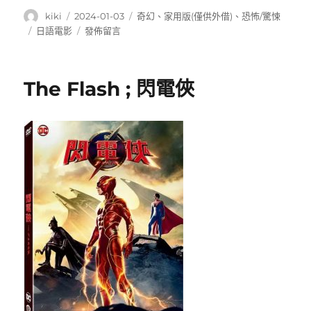
作
發
分
kiki
2024-01-03
奇幻
、
家用版(僅供外借)
、
恐怖/驚悚
者
佈
類
標
在
日語電影
發佈留言
日
籤
〈約
期:
定
的
The Flash ; 閃電俠
夢
幻
島:The
promised
neverland〉