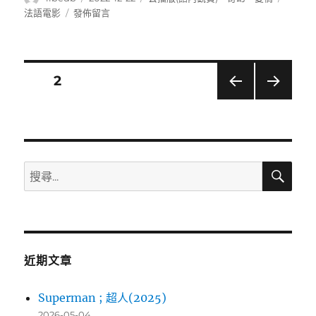
者
佈
類
籤
在
法語電影
發佈留言
日
〈愛
期:
重
逢
以
文
頁次
2
後
(The
上一
下一
章
valley
頁
頁
of
導
love)〉
搜
搜
覽
尋
尋
關
鍵
字:
近期文章
Superman ; 超人(2025)
2026-05-04