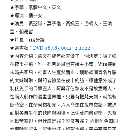
★字幕：繁體中文、英文
★導演：樓一安
★演員：黃聖球、莫子儀、黃姵嘉、潘綱大、王渝
萱、賴澔哲
★片長：114分鐘
★索書號：
DVD 987.83 0012-2 2022
★內容介紹：詹文在成年那天做了一個決定：讓子彈
在夜市裡飛。唯一死者是遊戲直播主小盛；Vita接到
未婚夫死訊，社畜人生戛然而止；網路盜圖冒名詐騙
的太妹琳琳，與記者黴菌在夜市約訪，讓他意外成了
制伏兇手的目擊證人；阿興深信摯友不是故意殺人，
在兩人創作的漫畫世界裡，只要有把梵天劍，就能斬
斷時空，在奈何橋相見。六人命運在夜市交錯，被迫
面對各自生命的缺陷與困境。此生莫向修羅墜，鬼畜
地獄苦輪迴，但什麼是罪？誰沒有罪？ 六個角色如同
六道輪迴眾生，沉淪也好，絕望也罷，善惡有時只不