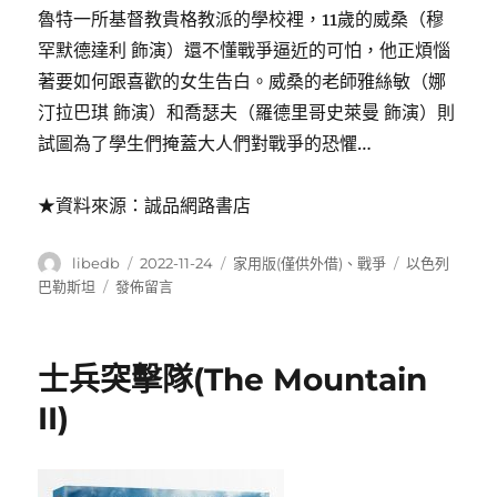
魯特一所基督教貴格教派的學校裡，11歲的威桑（穆
罕默德達利 飾演）還不懂戰爭逼近的可怕，他正煩惱
著要如何跟喜歡的女生告白。威桑的老師雅絲敏（娜
汀拉巴琪 飾演）和喬瑟夫（羅德里哥史萊曼 飾演）則
試圖為了學生們掩蓋大人們對戰爭的恐懼…
★資料來源：誠品網路書店
作
發
分
標
libedb
2022-11-24
家用版(僅供外借)
、
戰爭
以色列
者
佈
類
籤
在
巴勒斯坦
發佈留言
日
〈黎
期:
巴
嫩
士兵突擊隊(The Mountain
的
天
II)
空
(1982)〉