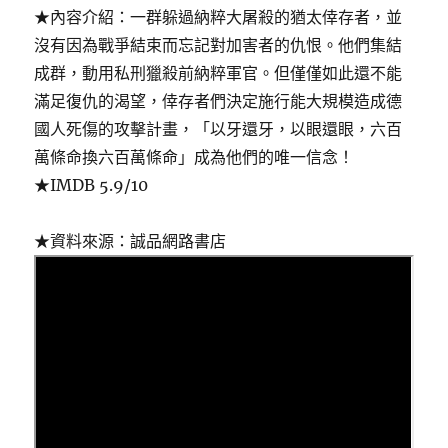
★內容介紹：一群躲過納粹大屠殺的猶太倖存者，並
沒有因為戰爭結束而忘記對加害者的仇恨。他們集結
成群，動用私刑獵殺前納粹軍官。但僅僅如此還不能
滿足復仇的渴望，倖存者們決定施行能大規模造成德
國人死傷的攻擊計畫，「以牙還牙，以眼還眼，六百
萬條命換六百萬條命」成為他們的唯一信念！
★IMDB 5.9/10
★資料來源：誠品網路書店