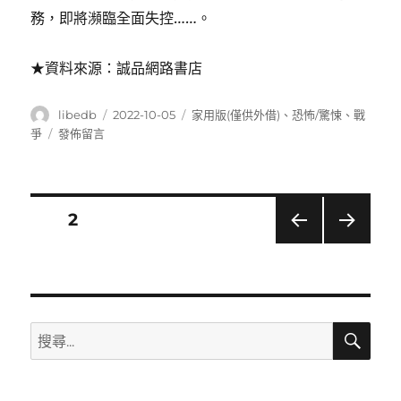
務，即將瀕臨全面失控……。
★資料來源：誠品網路書店
作
發
分
libedb
2022-10-05
家用版(僅供外借)
、
恐怖/驚悚
、
戰
者
佈
類
在
爭
發佈留言
日
〈黎
期:
巴
嫩
(Lebanon)〉
文
頁次
2
上一
下一
章
頁
頁
導
搜
搜
覽
尋
尋
關