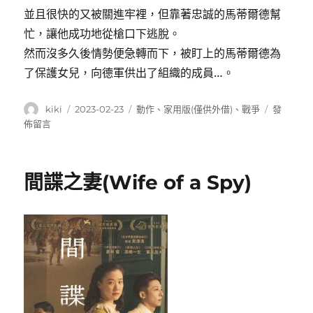
並且很快的又被關進牢裡，但靠著忠誠的馬蒂爾德幫
忙，讓他成功地從槍口下逃脫。
然而沒多久後情勢便急轉而下，被盯上的馬蒂爾德為
了保護女兒，向德軍供出了組織的成員…。
作
發
分
在
kiki
2023-02-23
動作
、
家用版(僅供外借)
、
戰爭
發
者
佈
類
〈影
佈留言
日
子
期:
軍
隊〉
間諜之妻(Wife of a Spy)