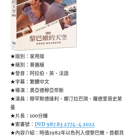
★版別：家用版
★級別：普遍級
★發音：阿拉伯、英、法語
★字幕：繁體中文
★導演：奧亞德穆亞奈斯
★演員：穆罕默德達利、娜汀拉巴琪、羅德里哥史萊
曼
★片長：100分鐘
★索書號：
DVD 987.83 2774-4 2022
★內容介紹：時值1982年以色列入侵黎巴嫩，首都貝