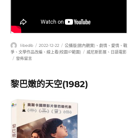
作
發
分
libedb
2022-12-22
公播版(館內觀賞)
、
劇情
、
愛情
、
戰
者
佈
類
標
爭
、
文學作品改編
、
線上看(校園IP範圍)
威尼斯影展
、
日語電影
日
在
籤
發佈留言
期:
〈間
諜
之
黎巴嫩的天空(1982)
妻
(Wife
of
a
Spy)〉