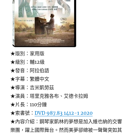
★版別：家用版
★級別：輔12級
★發音：阿拉伯語
★字幕：繁體中文
★導演：吉米凱勞茲
★演員：塔里克雅各布、艾德卡拉姆
★片長：110分鐘
★索書號：
DVD 987.83 1412-1 2020
★內容介紹：鋼琴家凱林的夢想是加入維也納的交響
樂團，躍上國際舞台。然而美夢卻總被一聲聲突如其