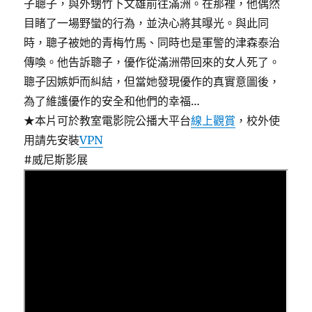
子聰子，與外甥竹下文雄前往滿洲。在那裡，他偶然
目睹了一場野蠻的行為，並決心將其曝光。與此同
時，聰子被她的青梅竹馬、同時也是軍警的津森泰治
傳喚。他告訴聰子，優作從滿洲帶回來的女人死了。
聰子因嫉妒而糾結，但當她發現優作的真實意圖後，
為了維護優作的安全和他們的幸福…
★本片可於教室電影院公播大平台
線上觀賞
，校外使
用請先安裝
VPN
#威尼斯影展