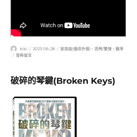
作
發
分
kiki
2023-06-28
家用版(僅供外借)
、
恐怖/驚悚
、
戰爭
者
佈
類
在
發佈留言
日
〈毒
期:
謀
(Plan
破碎的琴鍵(Broken Keys)
A)〉