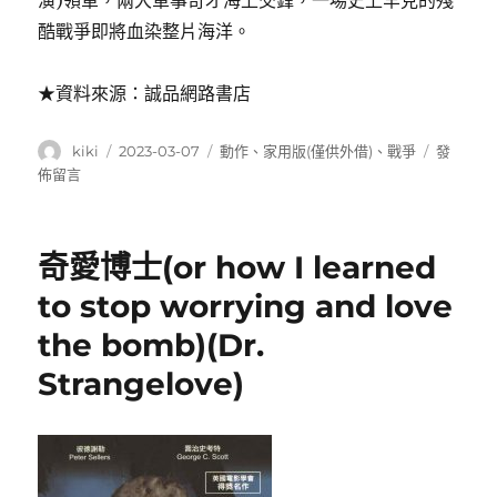
演)領軍，兩大軍事奇才海上交鋒，一場史上罕見的殘
酷戰爭即將血染整片海洋。
★資料來源：誠品網路書店
作
發
分
在
kiki
2023-03-07
動作
、
家用版(僅供外借)
、
戰爭
發
者
佈
類
〈300
佈留言
日
rise
期:
of
an
奇愛博士(or how I learned
empire
(300
to stop worrying and love
壯
the bomb)(Dr.
士:
帝
Strangelove)
國
崛
起)〉