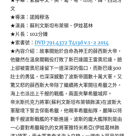
★字幕：繁體中文、英、葡、粵、印尼、韓、西班牙
文
★導演：諾姆穆洛
★演員：蘇利文斯坦布萊頓、伊娃葛林
★片長：102分鐘
★索書號：
DVD 791.4372 T413d v.1-2 2014
★內容介紹：故事開始於自命為神王的薛西斯大帝，
他雖然在溫泉關戰役打敗了斯巴達國王雷奧尼達，臉
上卻被雷奧尼達留下一道深深的傷口，而斯巴達300
壯士的勇猛，也深深撼動了波斯帝國數十萬大軍。又
驚又怒的薛西斯大帝除了繼續將大軍開往希臘之外，
海上也派出上千艘的戰艦，兩面夾擊希臘城邦。
帝米斯托克力將軍(蘇利文斯坦布萊頓飾演)在波斯大
軍壓境下誓言保衛希臘，他親率希臘船隊，嚴陣以待
數千艘波斯戰艦的不斷進逼，波斯的龐大艦隊則是由
一心要對希臘報仇的女將軍雅特米希亞(伊娃葛林飾