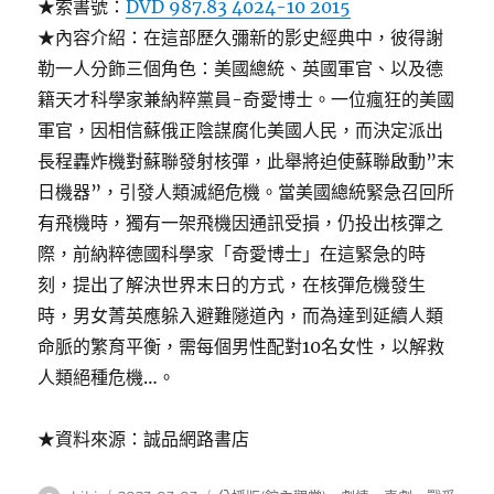
★索書號：
DVD 987.83 4024-10 2015
★內容介紹：在這部歷久彌新的影史經典中，彼得謝
勒一人分飾三個角色：美國總統、英國軍官、以及德
籍天才科學家兼納粹黨員-奇愛博士。一位瘋狂的美國
軍官，因相信蘇俄正陰謀腐化美國人民，而決定派出
長程轟炸機對蘇聯發射核彈，此舉將迫使蘇聯啟動”末
日機器”，引發人類滅絕危機。當美國總統緊急召回所
有飛機時，獨有一架飛機因通訊受損，仍投出核彈之
際，前納粹德國科學家「奇愛博士」在這緊急的時
刻，提出了解決世界末日的方式，在核彈危機發生
時，男女菁英應躲入避難隧道內，而為達到延續人類
命脈的繁育平衡，需每個男性配對10名女性，以解救
人類絕種危機…。
★資料來源：誠品網路書店