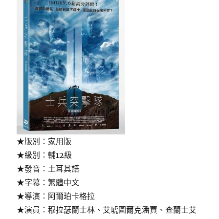
★版別：家用版
★級別：輔12級
★發音：土耳其語
★字幕：繁體中文
★導演：阿爾珀卡格拉
★演員：穆拉瑟蘭士林、艾琥圖爾克潘賈、查蘭士艾