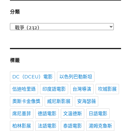
間
分類
分
類
標籤
DC（DCEU）電影
以色列巴勒斯坦
伍迪哈里遜
印度語電影
台灣導演
坎城影展
奧斯卡金像獎
威尼斯影展
安海瑟薇
席尼墨菲
德語電影
文溫德斯
日語電影
柏林影展
法語電影
泰語電影
湯姆克魯斯