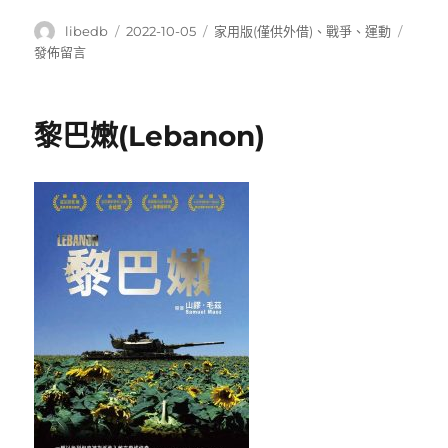
作
發
分
在
libedb
2022-10-05
家用版(僅供外借)
、
戰爭
、
運動
者
佈
類
〈終
發佈留言
日
極
期:
勝
利
黎巴嫩(Lebanon)
(On
wings
of
eagle