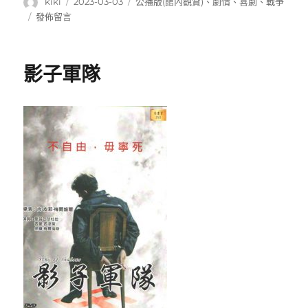
作
發
分
kiki
2023-03-03
公播版(館內觀賞)
、
劇情
、
喜劇
、
戰爭
者
佈
類
在
發佈留言
日
〈奇
期:
愛
博
影子軍隊
士
(or
how
I
learned
to
stop
worrying
and
love
the
bomb)
(Dr.
Strangelove)〉