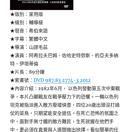
★版別：家用版
★級別：輔導級
★發音：希伯來語
★字幕：繁體中文
★導演：山謬毛茲
★演員：阿希拉夫巴姆、佐哈史特勞斯、約亞夫多納
特、伊塔蒂倫
★片長：89分鐘
★索書號：
DVD 987.83 2774-3 2012
★內容介紹：1982年6月， 以色列發動第五次中東戰
爭，本片凸顯戰友在戰爭壓力下的恐懼。一輛以色列
坦克被指派進入敵方廢墟偵查，四位20歲出頭沒打過
仗的菜鳥，只期望能安全退伍。在死亡恐怖的氛圍之
中，面對手無寸鐵的敵方難民，生死就握在他們手
中，更必須在直覺與人道間做出抉擇。看似簡單的任