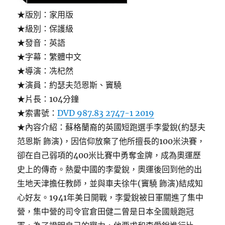
★版別：家用版
★級別：保護級
★發音：英語
★字幕：繁體中文
★導演：冼杞然
★演員：約瑟夫范恩斯、竇驍
★片長：104分鐘
★索書號：
DVD 987.83 2747-1 2019
★內容介紹：蘇格蘭裔的英國短跑選手李愛銳(約瑟夫
范恩斯 飾演)，因信仰放棄了他所擅長的100米決賽，
卻在自己弱項的400米比賽中勇奪金牌，成為奧運歷
史上的傳奇。熱愛中國的李愛銳，奧運後回到他的出
生地天津擔任教師，並與車夫徐牛(竇驍 飾演)結成知
心好友。1941年美日開戰，李愛銳被日軍關進了集中
營，集中營的司令官倉田健二曾是日本全國競跑冠