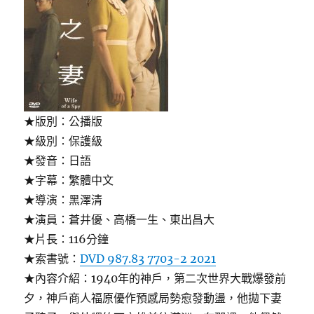
★版別：公播版
★級別：保護級
★發音：日語
★字幕：繁體中文
★導演：黑澤清
★演員：蒼井優、高橋一生、東出昌大
★片長：116分鐘
★索書號：
DVD 987.83 7703-2 2021
★內容介紹：1940年的神戶，第二次世界大戰爆發前
夕，神戶商人福原優作預感局勢愈發動盪，他拋下妻