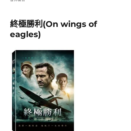
日
兵
期:
突
擊
終極勝利(On wings of
隊
(The
eagles)
Mount
II)〉