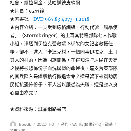
杜魯、繆拉阿金、艾哈邁德皮納爾
★片長：92分鐘
★索書號：
DVD 987.83 4073-1 2018
★內容介紹：一支受到嚴格訓練，行動代號「風暴使
者」（Stormbringer）的土耳其特種部隊七人作戰
小組，滲透到伊拉克營救遭IS綁架的女記者救援任
務，卻不幸進入了卡達克村，一個同事伊拉克－土耳
其人的村落，因為同族關係，在得知這些居民在天亮
之後將被恐怖份子血洗屠戮的命運後，這支菁英部隊
的官兵陷入是繼續執行撤退命令？還是留下來幫助居
民抵抗恐怖份子？軍人當以服從為天職，還是應以良
心自由為先？
★資料來源：誠品網路書店
作
發
分
在
libedb
2022-11-01
動作
、
家用版(僅供外借)
、
戰爭
者
佈
類
〈士
發佈留言