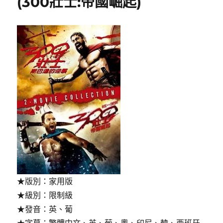
(300壯士:帝國崛起)
(Broken
Keys)〉
★版別：家用版
★級別：限制級
★發音：英、葡