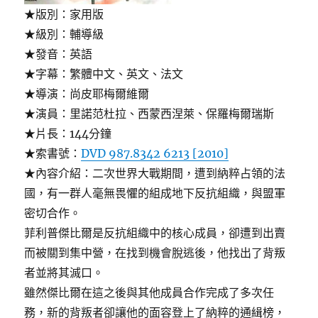
★版別：家用版
★級別：輔導級
★發音：英語
★字幕：繁體中文、英文、法文
★導演：尚皮耶梅爾維爾
★演員：里諾范杜拉、西蒙西涅萊、保羅梅爾瑞斯
★片長：144分鐘
★索書號：
DVD 987.8342 6213 [2010]
★內容介紹：二次世界大戰期間，遭到納粹占領的法
國，有一群人毫無畏懼的組成地下反抗組織，與盟軍
密切合作。
菲利普傑比爾是反抗組織中的核心成員，卻遭到出賣
而被關到集中營，在找到機會脫逃後，他找出了背叛
者並將其滅口。
雖然傑比爾在這之後與其他成員合作完成了多次任
務，新的背叛者卻讓他的面容登上了納粹的通緝榜，