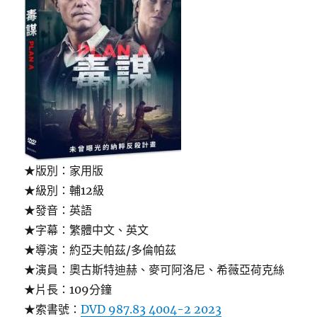
★版別：家用版
★級別：輔12級
★發音：英語
★字幕：繁體中文、英文
★導演：約亞夫帕茲/多倫帕茲
★演員：奧古斯特迪赫、麥可阿洛尼、希薇亞荷克絲
★片長：109分鐘
★索書號：
DVD 987.83 4004-2 2023