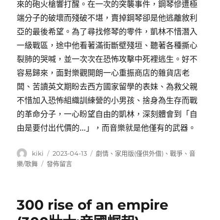
來的砲火槍響打醒。在一次的突襲事件，鋼琴慘遭極
端分子的破壞而殘破不堪，賣掉鋼琴卻是他逃離敘利
亞的最後希望。為了尋找修琴的零件，凱林不惜潛入
一級戰區，途中他看著滿街斷壁殘垣、聽著各種撕心
裂肺的哭喊，並一次次在恐怖攻擊中死裡逃生。好不
容易歸來，面對樂觀開朗一心重振商店的雜貨店老
闆、苦讀英文期盼去西方國家留學的表妹、為救父親
不惜加入恐怖組織訓練營的小男孩、捨身為生存而戰
的革命分子，一心盼望自由的凱林，深刻體會到「自
由是要付出代價的…」，而音樂就是他僅有的武器。
作
發
分
kiki
2023-04-13
劇情
、
家用版(僅供外借)
、
戰爭
、
音
者
佈
類
在
樂/歌舞
發佈留言
日
〈破
期:
碎
的
300 rise of an empire
琴
鍵