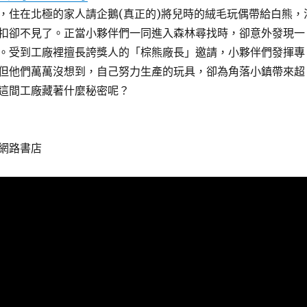
，住在北極的家人請企鵝(真正的)將兒時的絨毛玩偶帶給白熊，
扣卻不見了。正當小夥伴們一同進入森林尋找時，卻意外發現一
。受到工廠裡擅長誇獎人的「棕熊廠長」邀請，小夥伴們發揮專
但他們萬萬沒想到，自己努力生產的玩具，卻為角落小鎮帶來超
這間工廠藏著什麼秘密呢？
網路書店