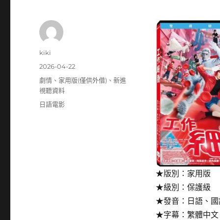
作
kiki
者
發
2026-04-22
佈
分
劇情
、
家用版(僅供外借)
、
新進
日
類
視聽資料
期:
標
日語電影
籤
★版別：家用版
★級別：保護級
★發音：日語、國
★字幕：繁體中文