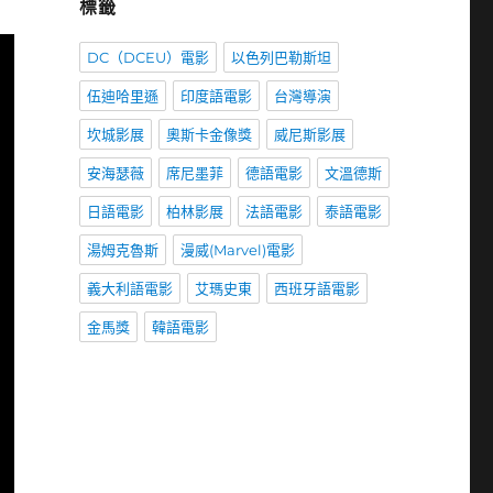
標籤
DC（DCEU）電影
以色列巴勒斯坦
伍迪哈里遜
印度語電影
台灣導演
坎城影展
奧斯卡金像獎
威尼斯影展
安海瑟薇
席尼墨菲
德語電影
文溫德斯
日語電影
柏林影展
法語電影
泰語電影
湯姆克魯斯
漫威(Marvel)電影
義大利語電影
艾瑪史東
西班牙語電影
金馬獎
韓語電影