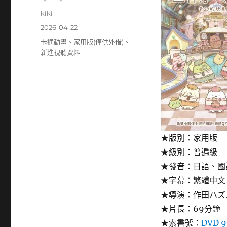
作
kiki
者
發
2026-04-22
佈
分
卡通動畫
、
家用版(僅供外借)
、
日
類
新進視聽資料
期:
★版別：家用版
★級別：普遍級
★發音：日語、國
★字幕：繁體中文
★導演：作田ハズ
★片長：69分鐘
★索書號：
DVD 9