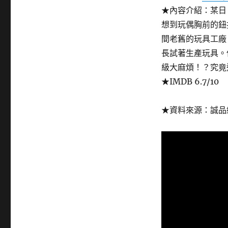
★內容介紹：某日
想到玩偶胸前的鈕
間老舊的玩具工廠
長試著生產玩具。
級大麻煩！？究竟
★IMDB 6.7/10
★資料來源：誠品