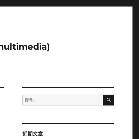
ltimedia)
搜
搜
尋
尋
關
鍵
字:
近期文章