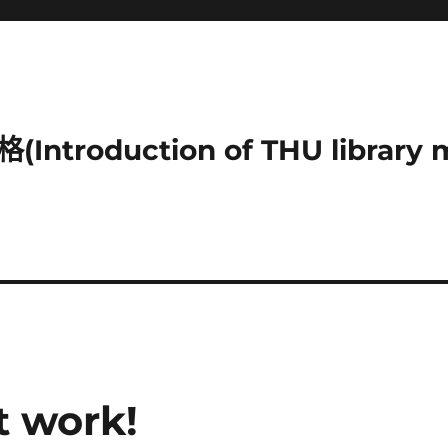
duction of THU library mu
t work!