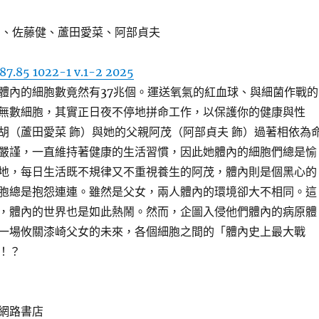
 、佐藤健、蘆田愛菜、阿部貞夫
87.85 1022-1 v.1-2 2025
體內的細胞數竟然有37兆個。運送氧氣的紅血球、與細菌作戰的
無數細胞，其實正日夜不停地拼命工作，以保護你的健康與性
胡（蘆田愛菜 飾）與她的父親阿茂（阿部貞夫 飾）過著相依為
嚴謹，一直維持著健康的生活習慣，因此她體內的細胞們總是愉
地，每日生活既不規律又不重視養生的阿茂，體內則是個黑心的
胞總是抱怨連連。雖然是父女，兩人體內的環境卻大不相同。這
，體內的世界也是如此熱鬧。然而，企圖入侵他們體內的病原體
一場攸關漆崎父女的未來，各個細胞之間的「體內史上最大戰
！？
網路書店