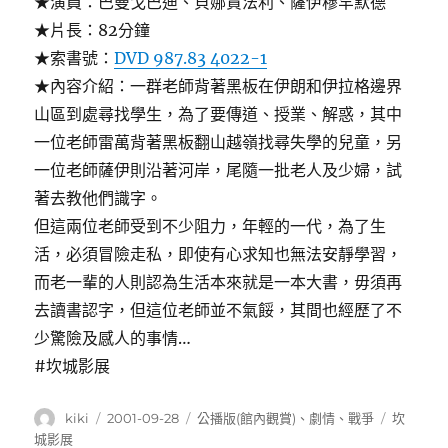
★演員：巴曼戈巴迪、貝娜賈法利、薩伊穆罕默德
★片長：82分鐘
★索書號：
DVD 987.83 4022-1
★內容介紹：一群老師背著黑板在伊朗和伊拉格邊界
山區到處尋找學生，為了要傳道、授業、解惑，其中
一位老師雷萬背著黑板翻山越嶺找尋失學的兒童，另
一位老師薩伊則沿著河岸，尾隨一批老人及少婦，試
著去教他們識字。
但這兩位老師受到不少阻力，年輕的一代，為了生
活，必須冒險走私，即使有心求知也無法安靜學習，
而老一輩的人則認為生活本來就是一本大書，毋須再
去讀書認字，但這位老師並不氣餒，其間也經歷了不
少驚險及感人的事情…
#坎城影展
作
發
分
標
kiki
2001-09-28
公播版(館內觀賞)
、
劇情
、
戰爭
坎
者
佈
類
籤
城影展