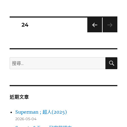
日
期:
文
頁次
24
上一
章
頁
導
搜
搜
覽
尋
尋
關
鍵
字:
近期文章
Superman ; 超人(2025)
2026-05-04