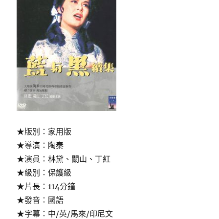
★版別：家用版
★導演：陶秦
★演員：林黛、關山、丁紅
★級別：保護級
★片長：114分鐘
★發音：國語
★字幕：中/英/馬來/印尼文