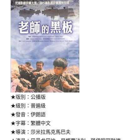
★版別：公播版
★級別：普遍級
★發音：伊朗語
★字幕：繁體中文
★導演：莎米拉馬克馬巴夫