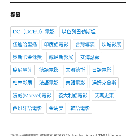
標籤
DC（DCEU）電影
以色列巴勒斯坦
伍迪哈里遜
印度語電影
台灣導演
坎城影展
奧斯卡金像獎
威尼斯影展
安海瑟薇
席尼墨菲
德語電影
文溫德斯
日語電影
柏林影展
法語電影
泰語電影
湯姆克魯斯
漫威(Marvel)電影
義大利語電影
艾瑪史東
西班牙語電影
金馬獎
韓語電影
東海大學圖書館視聽資料部落格(Introduction of THU library