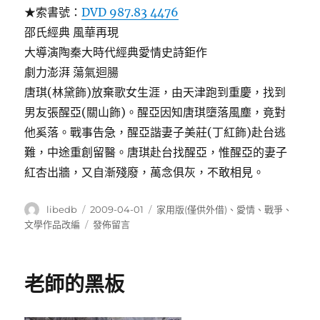
★索書號：
DVD 987.83 4476
邵氏經典 風華再現
大導演陶秦大時代經典愛情史詩鉅作
劇力澎湃 蕩氣迴腸
唐琪(林黛飾)放棄歌女生涯，由天津跑到重慶，找到
男友張醒亞(關山飾)。醒亞因知唐琪墮落風塵，竟對
他奚落。戰事告急，醒亞諧妻子美莊(丁紅飾)赴台逃
難，中途重創留醫。唐琪赴台找醒亞，惟醒亞的妻子
紅杏出牆，又自漸殘廢，萬念俱灰，不敢相見。
作
發
分
libedb
2009-04-01
家用版(僅供外借)
、
愛情
、
戰爭
、
者
佈
類
在
文學作品改編
發佈留言
日
〈藍
期:
與
黑
老師的黑板
續
集〉