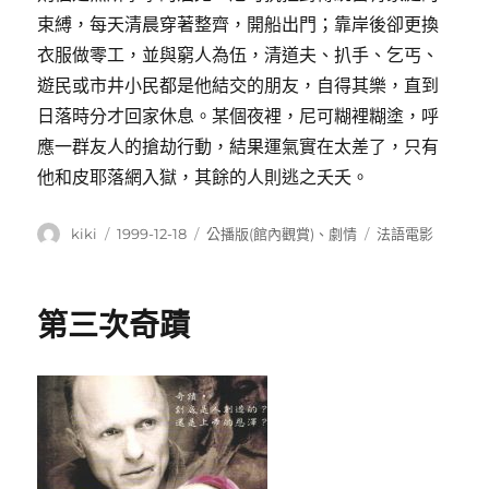
束縛，每天清晨穿著整齊，開船出門；靠岸後卻更換
衣服做零工，並與窮人為伍，清道夫、扒手、乞丐、
遊民或市井小民都是他結交的朋友，自得其樂，直到
日落時分才回家休息。某個夜裡，尼可糊裡糊塗，呼
應一群友人的搶劫行動，結果運氣實在太差了，只有
他和皮耶落網入獄，其餘的人則逃之夭夭。
作
發
分
標
kiki
1999-12-18
公播版(館內觀賞)
、
劇情
法語電影
者
佈
類
籤
日
期:
第三次奇蹟