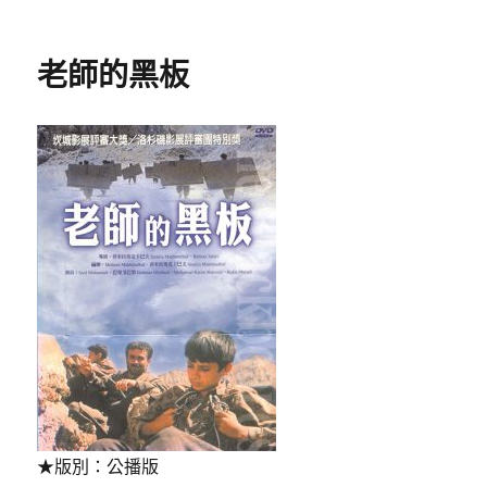
者
佈
類
日
期:
老師的黑板
★版別：公播版