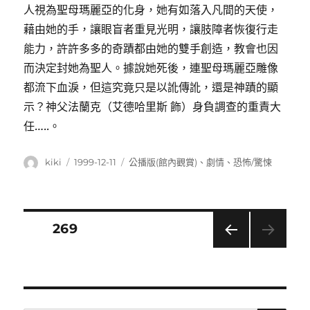
人視為聖母瑪麗亞的化身，她有如落入凡間的天使，
藉由她的手，讓眼盲者重見光明，讓肢障者恢復行走
能力，許許多多的奇蹟都由她的雙手創造，教會也因
而決定封她為聖人。據說她死後，連聖母瑪麗亞雕像
都流下血淚，但這究竟只是以訛傳訛，還是神蹟的顯
示？神父法蘭克（艾德哈里斯 飾）身負調查的重責大
任…..。
作
發
分
kiki
1999-12-11
公播版(館內觀賞)
、
劇情
、
恐怖/驚悚
者
佈
類
日
期:
文
頁次
269
上一
章
頁
導