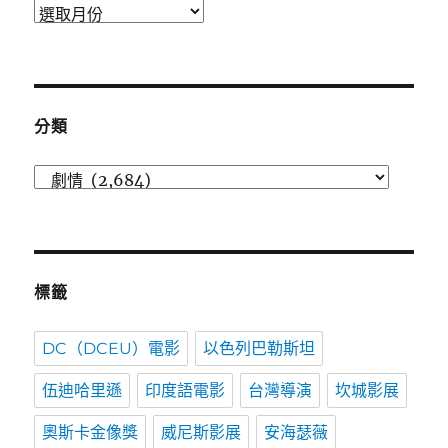
發
表
時
間
分類
分
類
標籤
DC（DCEU）電影
以色列巴勒斯坦
伍迪哈里遜
印度語電影
台灣導演
坎城影展
奧斯卡金像獎
威尼斯影展
安海瑟薇