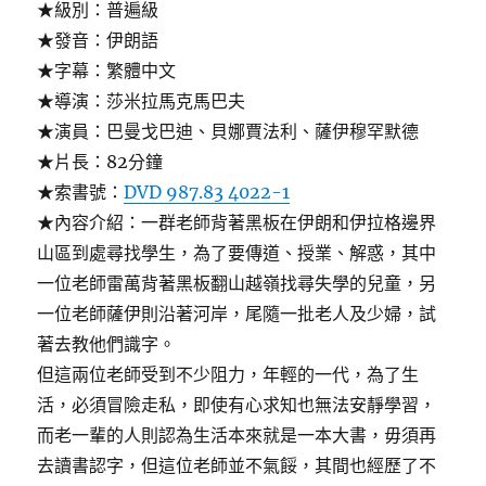
★級別：普遍級
★發音：伊朗語
★字幕：繁體中文
★導演：莎米拉馬克馬巴夫
★演員：巴曼戈巴迪、貝娜賈法利、薩伊穆罕默德
★片長：82分鐘
★索書號：
DVD 987.83 4022-1
★內容介紹：一群老師背著黑板在伊朗和伊拉格邊界
山區到處尋找學生，為了要傳道、授業、解惑，其中
一位老師雷萬背著黑板翻山越嶺找尋失學的兒童，另
一位老師薩伊則沿著河岸，尾隨一批老人及少婦，試
著去教他們識字。
但這兩位老師受到不少阻力，年輕的一代，為了生
活，必須冒險走私，即使有心求知也無法安靜學習，
而老一輩的人則認為生活本來就是一本大書，毋須再
去讀書認字，但這位老師並不氣餒，其間也經歷了不