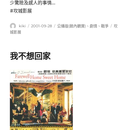
少驚險及感人的事情…
#坎城影展
作
發
分
標
kiki
2001-09-28
公播版(館內觀賞)
、
劇情
、
戰爭
坎
者
佈
類
籤
城影展
日
期:
我不想回家