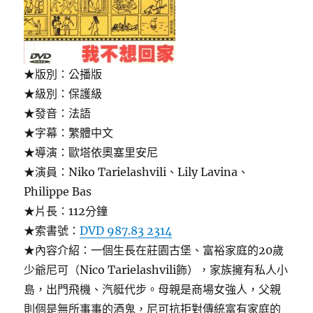
★版別：公播版
★級別：保護級
★發音：法語
★字幕：繁體中文
★導演：歐塔依奧塞里安尼
★演員：Niko Tarielashvili、Lily Lavina、
Philippe Bas
★片長：112分鐘
★索書號：
DVD 987.83 2314
★內容介紹：一個生長在莊園古堡、富裕家庭的20歲
少爺尼可（Nico Tarielashvili飾），家族擁有私人小
島，出門飛機、汽艇代步。母親是商場女強人，父親
則個是無所事事的酒鬼，尼可抗拒對傳統富有家庭的