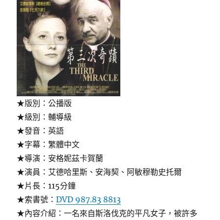
★版別：公播版
★級別：輔導級
★發音：英語
★字幕：繁體中文
★導演：安格妮茲卡賀蘭
★演員：艾德哈里斯、安海契、阿敏穆勒史托爾
★片長：115分鐘
★索書號：
DVD 987.83 8813
★內容介紹：一名來自斯洛伐克的平凡女子，被許多