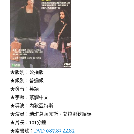
★版別：公播版
★級別：普遍級
★發音：英語
★字幕：繁體中文
★導演：內狄亞特斯
★演員：瑞琪葛莉菲斯、艾拉娜狄羅瑪
★片長：101分鐘
★索書號：
DVD 987.83 4482