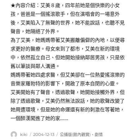
★內容介紹：艾美８歲，四年前她是個快樂的小女
孩，爸爸是一個搖滾歌手，但在演唱會的一場意外
後，艾美陷入了無聲的世界，她不能說話，也聽不見
聲音，她隔絕了外界。
為了艾美，她媽媽帶著艾美搬離偏僻的內地，以便尋
求更好的醫療。母女來到了都市，艾美在新的環境
中，依然孤立自己、但她開始接納鄰居男孩，只是依
舊以筆談與鄰人溝通。
媽媽帶著她四處求醫，但艾美卻在一位熱愛搖滾樂的
音樂家羅勃特的影響下，開啟了原本自閉的心靈。
艾美開始有了聲音，透過歌聲，她開始接觸外界，但
除了透過歌聲，艾美仍然無法說話，她的歌聲改變了
她周遭環境，但是她的命運還有新的刺激在等著她，
一個醉漢闖進了她的家……
作
發
分
kiki
2004-12-13
公播版(館內觀賞)
、
劇情