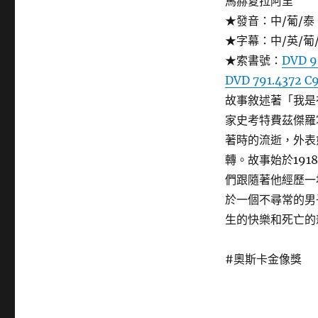
馬赫夏拉阿里
Benjamin
★發音：中/葡/泰
Button)〉
★字幕：中/英/葡
★索書號：
DVD 9
DVD 791.4372 C
故事敘述著「我是
家史考特費茲傑羅
著時的流逝，外表
轉。故事始於19
們跟隨著他經歷一
於一個不尋常的男
生的快樂和死亡的
#奧斯卡金像獎