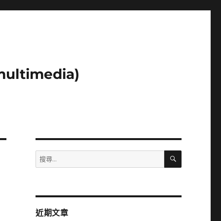
ltimedia)
搜
搜
尋
尋
關
鍵
字:
近期文章