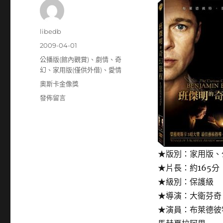
作
libedb
者
發
2009-04-01
佈
分
公播版(館內觀賞)
、
劇情
、
奇
日
類
幻
、
家用版(僅供外借)
、
愛情
期:
標
奧斯卡金像獎
籤
在
發佈留言
〈班
傑
明
的
奇
★版別：家用版、
幻
★片長：約165分
旅
程
★級別：保護級
(The
★導演：大衛芬奇
Curious
★演員：布萊德彼特（
Case
of