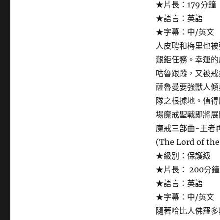
★片長：179分鐘
★語言：英語
★字幕：中/英文
人皮聘和梅里也被
艱鉅任務。幸運的
咕魯跟蹤，又被戒
薩魯曼要強獸人傾
隊之根據地。值得
場魔戒聖戰即將展
魔戒三部曲-王者
(The Lord of the
★級別：保護級
★片長： 200分鐘
★語言：英語
★字幕：中/英文
隨著哈比人佛羅多