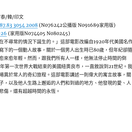
/泰/韓/印文
87.83 3054 2008
(N076242公播版 N091689家用版)
926
(家用版N074405 N080245)
在不尋常的情況下誕生的。」這部電影改編自1920年代美國名
寫下的一個動人故事，關於一個男人出生時已80歲，但年紀卻
愈來愈年輕。然而，跟我們所有人一樣，他無法停止時間的倒
18年第一次世界大戰結束的美國紐奧良市，一直敘說到21世紀。
場異於常人的奇幻旅程。這部電影講述一則偉大的寓言故事，關
子，以及他人生路上邂逅的人們和到過的地方、他發現的愛、人
悲傷，還有超越時間的永恆。