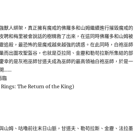
強獸人綁架，真正擁有魔戒的佛羅多和山姆繼續進行摧毀魔戒的
皮聘和梅里被會說話的樹精救了出來，在這同時佛羅多和山姆被
靈追殺，最恐怖的是魔戒越來越強的誘惑。在此同時，白袍巫師
巢而出圍攻聖盔谷，也就是亞拉岡、金靂和勒苟拉斯所集結的部
慶幸的是灰袍巫師甘道夫成為巫師的最高領袖白袍巫師，於是一
開……
再臨
 Rings: The Return of the King)
與山姆、咕嚕前往末日山脈，甘道夫、勒苟拉斯、金靂、法拉墨