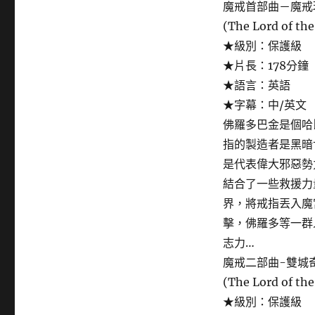
魔戒首部曲－魔戒
(The Lord of the
★級別：保護級
★片長：178分鐘
★語言：英語
★字幕：中/英文
佛羅多巴金是個哈
指的製造者是黑暗
是代表偉大邪惡勢
結合了一些救援力
界，將戒指丟入魔
擊，佛羅多等一群
志力…
魔戒二部曲-雙城
(The Lord of th
★級別：保護級