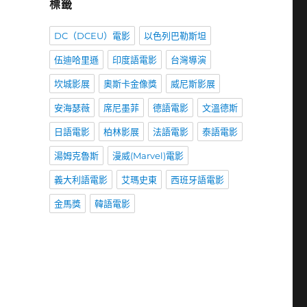
標籤
DC（DCEU）電影
以色列巴勒斯坦
伍迪哈里遜
印度語電影
台灣導演
坎城影展
奧斯卡金像獎
威尼斯影展
安海瑟薇
席尼墨菲
德語電影
文溫德斯
日語電影
柏林影展
法語電影
泰語電影
湯姆克魯斯
漫威(Marvel)電影
義大利語電影
艾瑪史東
西班牙語電影
金馬獎
韓語電影