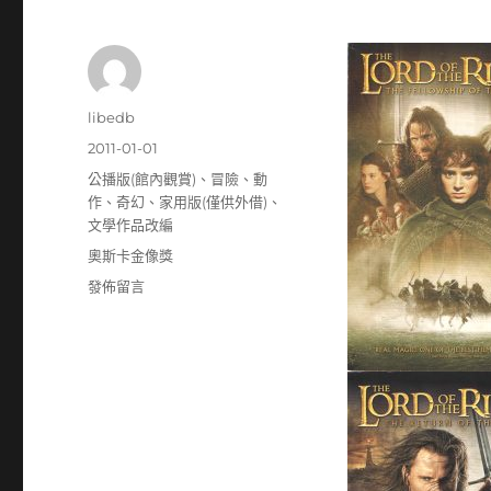
作
libedb
者
發
2011-01-01
佈
分
公播版(館內觀賞)
、
冒險
、
動
日
類
作
、
奇幻
、
家用版(僅供外借)
、
期:
文學作品改編
標
奧斯卡金像獎
籤
在
發佈留言
〈魔
戒
(The
Lord
of
the
Rings)〉