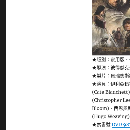
★版別：家用版、
★導演：彼得傑克森( P
★製片：貝瑞奧斯邦 (B
★演員：伊利亞伍德（E
(Cate Blanch
(Christopher 
Bloom)、西恩奧斯丁
(Hugo Weaving)
★索書號
DVD 987