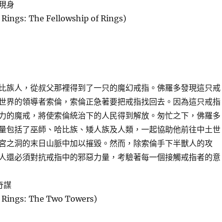
現身
 Rings: The Fellowship of Rings)
比族人，從叔父那裡得到了一只的魔幻戒指。佛羅多發現這只戒
世界的領導者索倫，索倫正急著要把戒指找回去。因為這只戒指
力的魔戒，將使索倫統治下的人民得到解放。匆忙之下，佛羅多
量包括了巫師、哈比族、矮人族及人類，一起協助他前往中土世
宮之洞的末日山脈中加以摧毀。然而，除索倫手下半獸人的攻
人還必須對抗戒指中的邪惡力量，考驗著每一個接觸戒指者的意
奇謀
e Rings: The Two Towers)