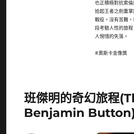
也正積極對抗索倫
拾起王者之劍重掌
戰役。沒有苦難，
段考驗人性的旅程
人惋惜的失落。
#奧斯卡金像獎
班傑明的奇幻旅程(The 
Benjamin Button