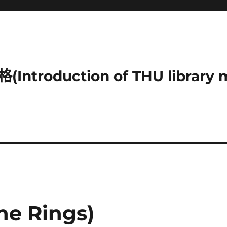
duction of THU library mu
he Rings)