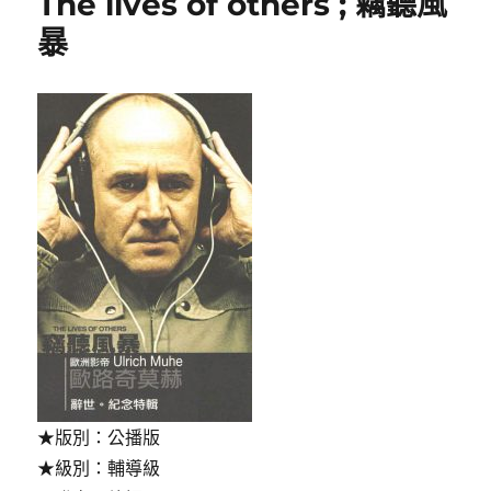
The lives of others ; 竊聽風
樂
部
暴
(Cotton
Club)〉
★版別：公播版
★級別：輔導級