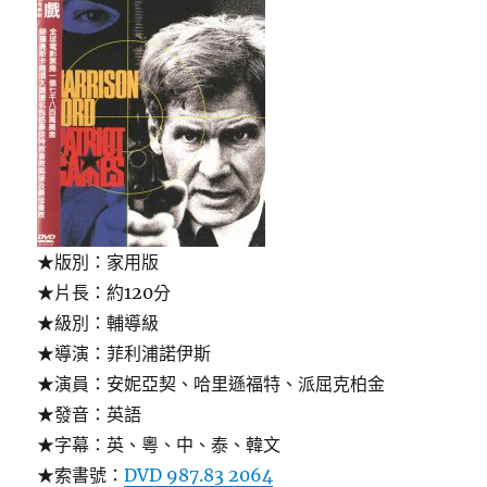
★版別：家用版
★片長：約120分
★級別：輔導級
★導演：菲利浦諾伊斯
★演員：安妮亞契、哈里遜福特、派屈克柏金
★發音：英語
★字幕：英、粵、中、泰、韓文
★索書號：
DVD 987.83 2064