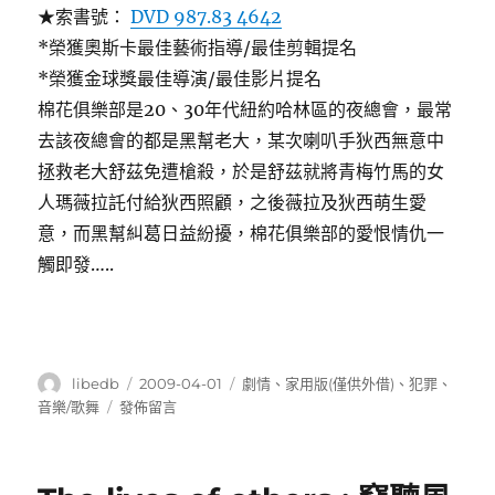
★索書號：
DVD 987.83 4642
*榮獲奧斯卡最佳藝術指導/最佳剪輯提名
*榮獲金球獎最佳導演/最佳影片提名
棉花俱樂部是20、30年代紐約哈林區的夜總會，最常
去該夜總會的都是黑幫老大，某次喇叭手狄西無意中
拯救老大舒茲免遭槍殺，於是舒茲就將青梅竹馬的女
人瑪薇拉託付給狄西照顧，之後薇拉及狄西萌生愛
意，而黑幫糾葛日益紛擾，棉花俱樂部的愛恨情仇一
觸即發…..
作
發
分
libedb
2009-04-01
劇情
、
家用版(僅供外借)
、
犯罪
、
者
佈
類
在
音樂/歌舞
發佈留言
日
〈棉
期:
花
俱