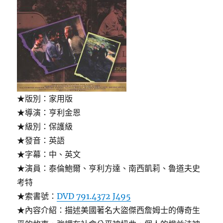
★版別：家用版
★導演：亨利金恩
★級別：保護級
★發音：英語
★字幕：中、英文
★演員：泰倫鮑爾、亨利方達、南西凱莉、魯道夫史
考特
★索書號：
DVD 791.4372 J495
★內容介紹：描述美國著名大盜傑西詹姆士的傳奇生