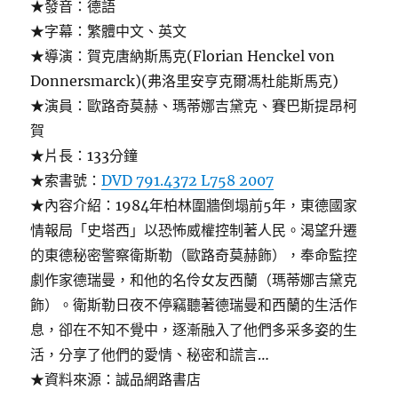
★發音：德語
★字幕：繁體中文、英文
★導演：賀克唐納斯馬克(Florian Henckel von
Donnersmarck)(弗洛里安亨克爾馮杜能斯馬克)
★演員：歐路奇莫赫、瑪蒂娜吉黛克、賽巴斯提昂柯
賀
★片長：133分鐘
★索書號：
DVD 791.4372 L758 2007
★內容介紹：1984年柏林圍牆倒塌前5年，東德國家
情報局「史塔西」以恐怖威權控制著人民。渴望升遷
的東德秘密警察衛斯勒（歐路奇莫赫飾），奉命監控
劇作家德瑞曼，和他的名伶女友西蘭（瑪蒂娜吉黛克
飾）。衛斯勒日夜不停竊聽著德瑞曼和西蘭的生活作
息，卻在不知不覺中，逐漸融入了他們多采多姿的生
活，分享了他們的愛情、秘密和謊言…
★資料來源：誠品網路書店