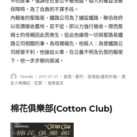
平的故事，強調在社會公平被扭曲，個人的權益法被
保障時，為了自救的不擇手段。
內戰後的聖路易，鐵路公司為了舖設鐵路，聯佮政府
以低價徵收農地，若不從，即以力強行徵收。傑西詹
姆士的母親因此而喪生，從此他痛恨一切與聖路易鐵
路公司相關的事。為母親報仇，他殺人：為使鐵路公
司經營不利，他搶劫火車，在公義不明及仇恨的驅使
下，他一步步朝向毁滅。
作
發
分
libedb
2011-01-01
劇情
、
動作
、
家用版(僅供外借)
、
歷
者
佈
類
在
史人物傳記
、
犯罪
發佈留言
日
〈蕩
期:
寇
誌
棉花俱樂部(Cotton Club)
(Jesse
James)〉