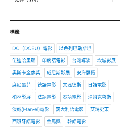
類
標籤
DC（DCEU）電影
以色列巴勒斯坦
伍迪哈里遜
印度語電影
台灣導演
坎城影展
奧斯卡金像獎
威尼斯影展
安海瑟薇
席尼墨菲
德語電影
文溫德斯
日語電影
柏林影展
法語電影
泰語電影
湯姆克魯斯
漫威(Marvel)電影
義大利語電影
艾瑪史東
西班牙語電影
金馬獎
韓語電影