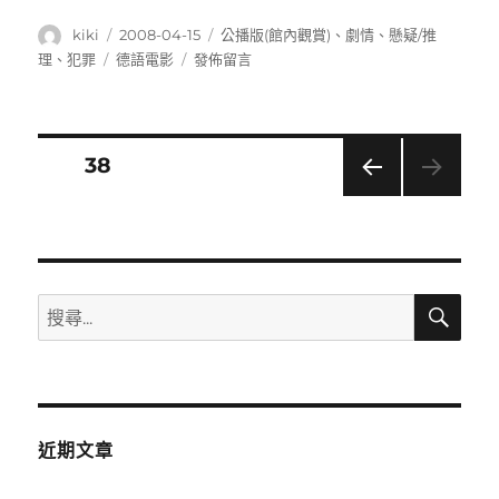
作
發
分
kiki
2008-04-15
公播版(館內觀賞)
、
劇情
、
懸疑/推
者
佈
類
標
在
理
、
犯罪
德語電影
發佈留言
日
籤
〈The
期:
lives
of
others
文
頁次
38
;
竊
上一
章
聽
頁
風
導
暴〉
搜
搜
覽
尋
尋
關
鍵
字:
近期文章