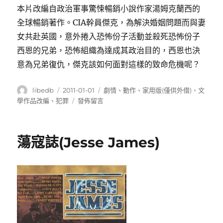
本片改編自政治軍事驚悚暢銷小說作家湯姆克蘭西的
全球暢銷著作。CIA幹員傑克，為解決婚姻問題而與妻
女共赴英國，意外捲入恐怖份子活動並殺死恐怖份子
西恩的兄弟，恐怖組織為達成其政治目的，西恩也決
意為兄弟復仇，傑克該如何面對這樣的致命危機呢？
作
發
分
libedb
2011-01-01
劇情
、
動作
、
家用版(僅供外借)
、
文
者
佈
類
在
學作品改編
、
犯罪
發佈留言
日
〈愛
期:
國
者
蕩寇誌(Jesse James)
遊
戲
(Patriot
games)〉