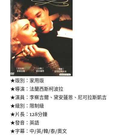
★版別：家用版
★導演：法蘭西斯柯波拉
★演員：李察吉爾、黛安蓮恩、尼可拉斯凱吉
★級別：限制級
★片長：128分鐘
★發音：英語
★字幕：中/英/韓/泰/奧文