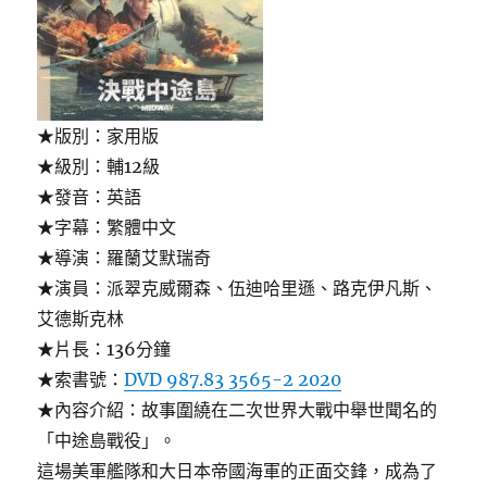
★版別：家用版
★級別：輔12級
★發音：英語
★字幕：繁體中文
★導演：羅蘭艾默瑞奇
★演員：派翠克威爾森、伍迪哈里遜、路克伊凡斯、
艾德斯克林
★片長：136分鐘
★索書號：
DVD 987.83 3565-2 2020
★內容介紹：故事圍繞在二次世界大戰中舉世聞名的
「中途島戰役」。
這場美軍艦隊和大日本帝國海軍的正面交鋒，成為了