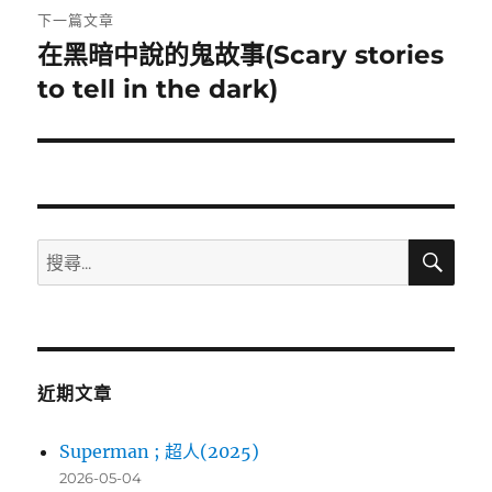
覽
文
下一篇文章
章:
在黑暗中說的鬼故事(Scary stories
下
一
to tell in the dark)
篇
文
章:
搜
搜
尋
尋
關
鍵
字:
近期文章
Superman ; 超人(2025)
2026-05-04