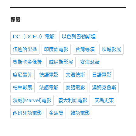
標籤
DC（DCEU）電影
以色列巴勒斯坦
伍迪哈里遜
印度語電影
台灣導演
坎城影展
奧斯卡金像獎
威尼斯影展
安海瑟薇
席尼墨菲
德語電影
文溫德斯
日語電影
柏林影展
法語電影
泰語電影
湯姆克魯斯
漫威(Marvel)電影
義大利語電影
艾瑪史東
西班牙語電影
金馬獎
韓語電影