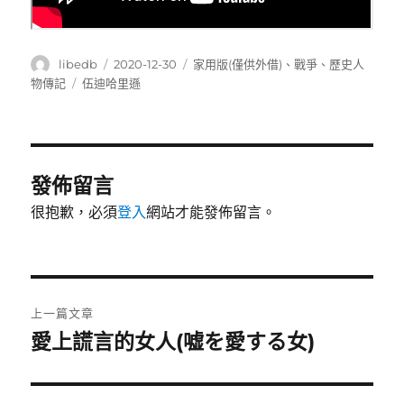
作
發
分
libedb
2020-12-30
家用版(僅供外借)
、
戰爭
、
歷史人
者
佈
類
標
物傳記
伍迪哈里遜
日
籤
期:
發佈留言
很抱歉，必須
登入
網站才能發佈留言。
文
上一篇文章
章
愛上謊言的女人(嘘を愛する女)
上
一
導
篇