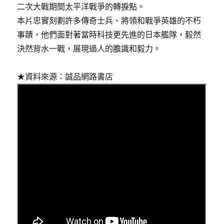
二次大戰期間太平洋戰爭的轉捩點。
本片忠實刻劃許多傳奇士兵、將領和戰爭英雄的不朽
事蹟，他們面對著當時科技更先進的日本艦隊，毅然
決然背水一戰，展現過人的膽識和毅力。
★資料來源：誠品網路書店