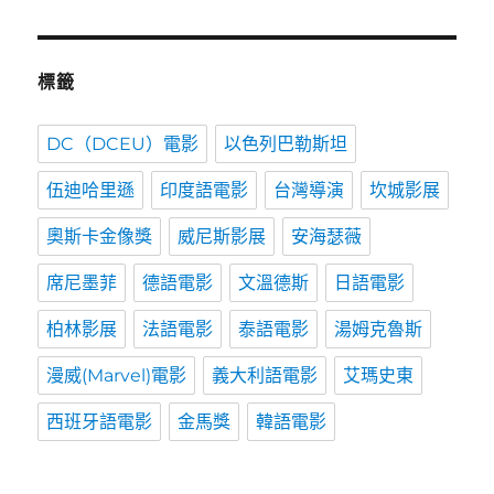
標籤
DC（DCEU）電影
以色列巴勒斯坦
伍迪哈里遜
印度語電影
台灣導演
坎城影展
奧斯卡金像獎
威尼斯影展
安海瑟薇
席尼墨菲
德語電影
文溫德斯
日語電影
柏林影展
法語電影
泰語電影
湯姆克魯斯
漫威(Marvel)電影
義大利語電影
艾瑪史東
西班牙語電影
金馬獎
韓語電影