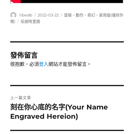
作
發
分
libedb
2022-03-22
冒險
、
動作
、
奇幻
、
家用版(僅供外
者
佈
類
標
借)
伍迪哈里遜
日
籤
期:
發佈留言
很抱歉，必須
登入
網站才能發佈留言。
文
上一篇文章
章
刻在你心底的名字(Your Name
上
一
Engraved Hereion)
導
篇
覽
文