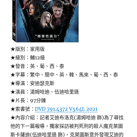
★版別：家用版
★級別：輔12級
★發音：英、葡、西、泰
★字幕：繁中、簡中、英、韓、馬來、葡、西、泰
★導演：安迪瑟克斯
★演員：湯姆哈迪、伍迪哈里遜
★片長：97分鐘
★索書號：
DVD 791.4372 V564L 2021
★內容介紹：記者艾迪布洛克(湯姆哈迪 飾)為了尋找
他的下一篇報導，獨家採訪被判死刑的殺人魔克萊圖
斯卡薩迪(伍迪哈里遜 飾)，克萊圖斯意外發現艾迪的