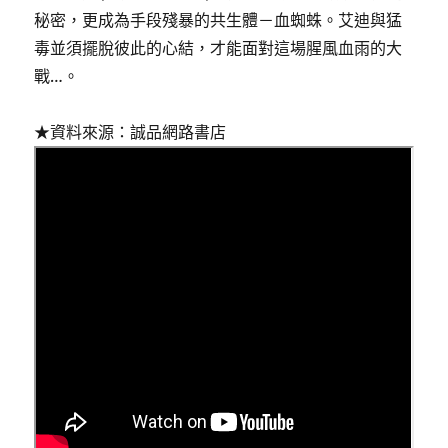
秘密，更成為手段殘暴的共生體－血蜘蛛。艾迪與猛
毒並須擺脫彼此的心結，才能面對這場腥風血雨的大
戰…。
★資料來源：誠品網路書店