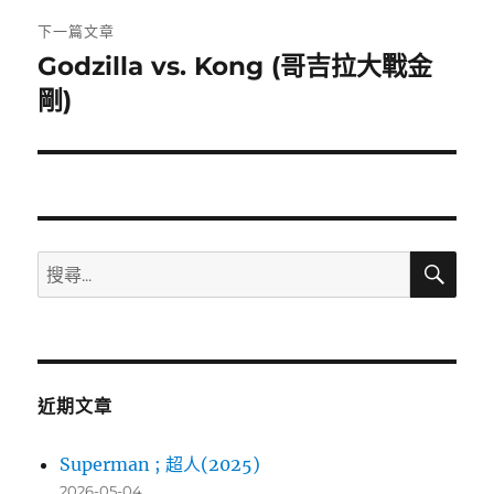
章:
下一篇文章
Godzilla vs. Kong (哥吉拉大戰金
下
一
剛)
篇
文
章:
搜
搜
尋
尋
關
鍵
字:
近期文章
Superman ; 超人(2025)
2026-05-04