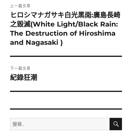
文
上一篇文章
章
ヒロシマナガサキ白光黑雨:廣島長崎
上
一
之毀滅(White Light/Black Rain:
導
篇
The Destruction of Hiroshima
覽
文
and Nagasaki )
章:
下一篇文章
紀錄狂潮
下
一
篇
文
章:
搜
搜
尋
尋