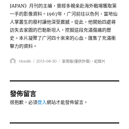
JAPAN》月刊的主编，曾經多親亲赴海外戰場獲取第
一手的影像資料。1967年，广河前往以色列，當地仙
人掌叢生的廢村讓他深受震撼，從此，他開始四處尋
訪失去家園的巴勒斯坦人，挖掘這段充滿傷痛的歷
史。本片凝聚了广河四十來来的心血，匯集了充滿衝
擊力的資料。
作
發
分
libedb
2013-08-30
家用版(僅供外借)
、
紀錄片
者
佈
類
日
期:
發佈留言
很抱歉，必須
登入
網站才能發佈留言。