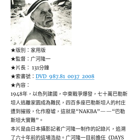
★版別：家用版
★監督：广河隆一
★片長： 131分鐘
★索書號：
DVD 987.81 0037 2008
★內容：
1948年，以色列建國，中東戰爭爆發，七十萬巴勒斯
坦人逃離家園成為難民，四百多座巴勒斯坦人的村庄
遭到摧毁，化作廢墟，這就是“NAKBA”——“巴勒
斯坦大實難”。
本片是由日本攝影記者广河隆一制作的記錄片，追溯
了六十年前的這場浩劫。广河隆一目前擔任《DAYS