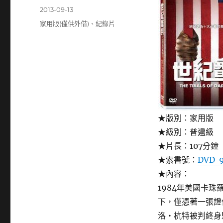
者
發
2013-09-13
佈
分
家用版(僅供外借)
、
紀錄片
日
類
期:
★版別：家用版
★級別：普遍級
★片長：107分鐘
★索書號：
DVD 9
★內容：
1984年美國卡
下，僅憑著一張證
洛‧杭特被判終身