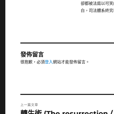
卻都被法庭以可笑
白，司法體系終究
發佈留言
很抱歉，必須
登入
網站才能發佈留言。
文
上一篇文章
章
轉生術 (The resurrection / 
上