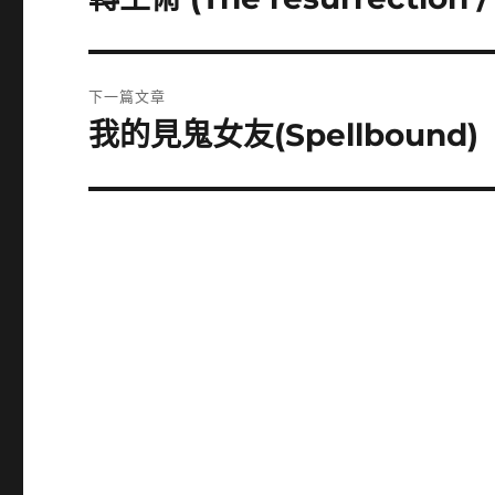
一
導
篇
覽
文
下一篇文章
章:
我的見鬼女友(Spellbound)
下
一
篇
文
章: