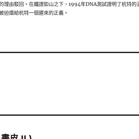
的理由駁回。在鐵證如山之下，1994年DNA測試證明了杭特的
被迫還給杭特一個遲來的正義。
畫皮 II )