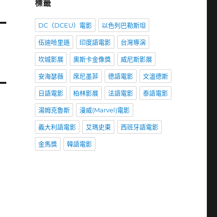
標籤
DC（DCEU）電影
以色列巴勒斯坦
伍迪哈里遜
印度語電影
台灣導演
坎城影展
奧斯卡金像獎
威尼斯影展
安海瑟薇
席尼墨菲
德語電影
文溫德斯
日語電影
柏林影展
法語電影
泰語電影
湯姆克魯斯
漫威(Marvel)電影
義大利語電影
艾瑪史東
西班牙語電影
金馬獎
韓語電影