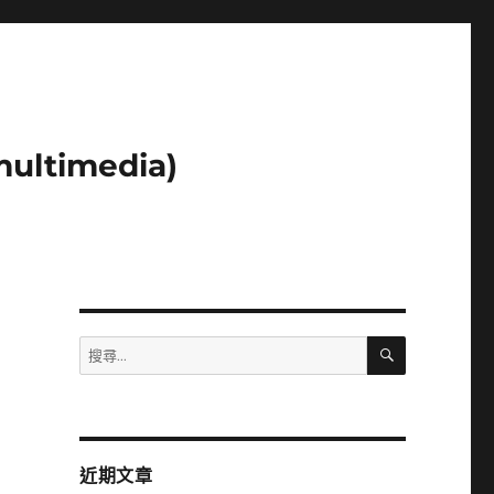
ltimedia)
搜
搜
尋
尋
關
鍵
字:
近期文章