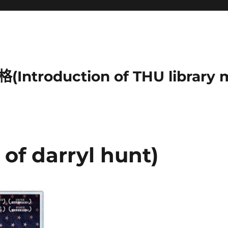
duction of THU library mu
of darryl hunt)