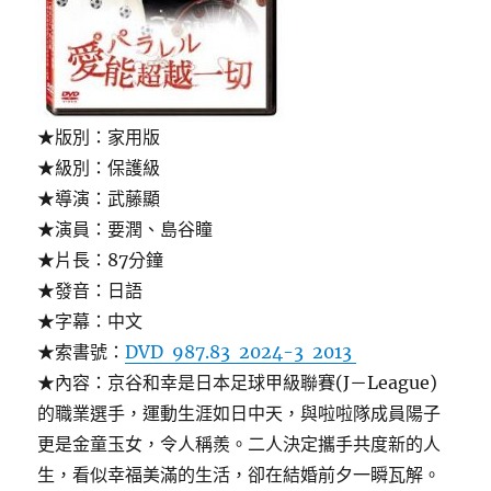
★版別：家用版
★級別：保護級
★導演：武藤顯
★演員：要潤、島谷瞳
★片長：87分鐘
★發音：日語
★字幕：中文
★索書號：
DVD 987.83 2024-3 2013
★內容：京谷和幸是日本足球甲級聯賽(J－League)
的職業選手，運動生涯如日中天，與啦啦隊成員陽子
更是金童玉女，令人稱羨。二人決定攜手共度新的人
生，看似幸福美滿的生活，卻在結婚前夕一瞬瓦解。