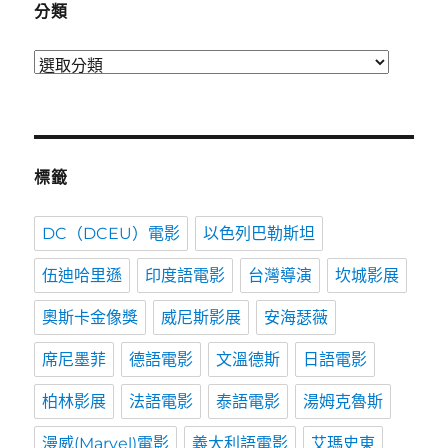
分類
分
類
標籤
DC（DCEU）電影
以色列巴勒斯坦
伍迪哈里遜
印度語電影
台灣導演
坎城影展
奧斯卡金像獎
威尼斯影展
安海瑟薇
席尼墨菲
德語電影
文溫德斯
日語電影
柏林影展
法語電影
泰語電影
湯姆克魯斯
漫威(Marvel)電影
義大利語電影
艾瑪史東