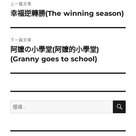
上一篇文章
章
幸福逆轉勝(The winning season)
上
一
導
篇
覽
文
下一篇文章
章:
阿嬤の小學堂(阿嬤的小學堂)
下
一
(Granny goes to school)
篇
文
章:
搜
搜
尋
尋
關
鍵