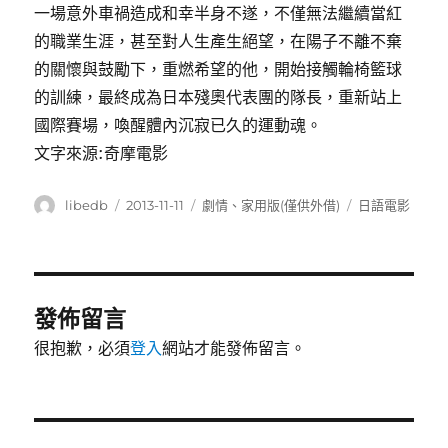
一場意外車禍造成和幸半身不遂，不僅無法繼續當紅
的職業生涯，甚至對人生產生絕望，在陽子不離不棄
的關懷與鼓勵下，重燃希望的他，開始接觸輪椅籃球
的訓練，最終成為日本殘奧代表團的隊長，重新站上
國際賽場，喚醒體內沉寂已久的運動魂。
文字來源:奇摩電影
作
發
分
標
libedb
2013-11-11
劇情
、
家用版(僅供外借)
日語電影
者
佈
類
籤
日
期:
發佈留言
很抱歉，必須
登入
網站才能發佈留言。
文