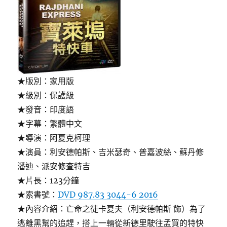
★版別：家用版
★級別：保護級
★發音：印度語
★字幕：繁體中文
★導演：阿夏克柯理
★演員：利安德帕斯、吉米瑟奇、普嘉波絲、蘇丹修
潘迪、派安修査特吉
★片長：123分鐘
★索書號：
DVD 987.83 3044-6 2016
★內容介紹：亡命之徒卡夏夫（利安德帕斯 飾）為了
逃離黑幫的追趕，搭上一輛從新德里駛往孟買的特快