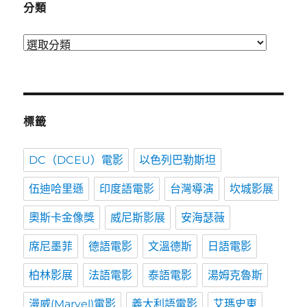
分類
分
類
標籤
DC（DCEU）電影
以色列巴勒斯坦
伍迪哈里遜
印度語電影
台灣導演
坎城影展
奧斯卡金像獎
威尼斯影展
安海瑟薇
席尼墨菲
德語電影
文溫德斯
日語電影
柏林影展
法語電影
泰語電影
湯姆克魯斯
漫威(Marvel)電影
義大利語電影
艾瑪史東