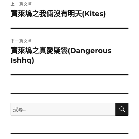
上一篇文章
章
寶萊塢之我倆沒有明天(Kites)
上
一
導
篇
覽
文
下一篇文章
章:
寶萊塢之真愛疑雲(Dangerous
下
一
Ishhq)
篇
文
章:
搜
搜
尋
尋
關
鍵