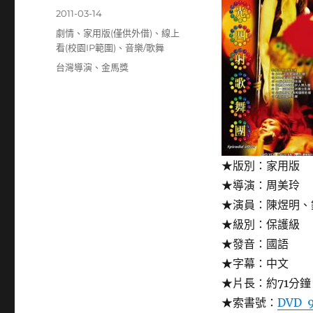
者
發
2011-03-14
佈
分
劇情
、
家用版(僅供外借)
、
線上
日
類
看(校園IP範圍)
、
音樂/歌舞
期:
標
台灣導演
、
金馬獎
籤
★版別：家用版
★導演：周美玲
★演員：陳煜明、
★級別：保護級
★發音：國語
★字幕：中文
★片長：約71分鐘
★索書號：
DVD 9