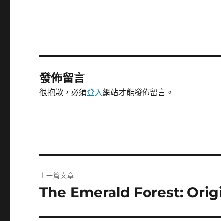
發佈留言
很抱歉，必須
登入
網站才能發佈留言。
文
上一篇文章
章
The Emerald Forest: Orig
上
一
導
篇