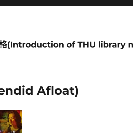
duction of THU library mu
did Afloat)