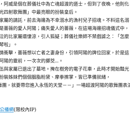
，阿威是個在葬儀社中為亡魂超渡的道士，但到了夜晚，他則化
光四射歌舞團」中最亮眼的扮裝皇后。
家屬的請託，前去海邊為不幸溺水的漁村兒子招魂。不料這名溺
是薔薇的愛人阿陽；痛失愛人的薔薇，在這場海邊招魂儀式中，
泣的比家屬還悽涼，引人狐疑；葬儀社樂師不禁戲謔之：「怎麼
琴啦」。
情衝擊，薔薇想以亡者之妻身份，引領阿陽的牌位回家，於是這
阿陽的靈前，一次次的擲茭…。
伍與家屬已退出了墓地。掩在樹旁的電子花車，此時才開始豔光
扮裝姊妹們個個胭脂粉黛、摩拳擦掌，皆已準備就緒，
舞團，就要帶您進入永恆的天堂－－」一場超渡阿陽的歌舞團表
音公播網
(限校內IP)