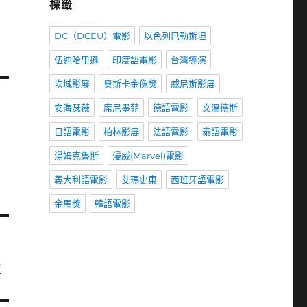
標籤
DC（DCEU）電影
以色列巴勒斯坦
伍迪哈里遜
印度語電影
台灣導演
坎城影展
奧斯卡金像獎
威尼斯影展
安海瑟薇
席尼墨菲
德語電影
文溫德斯
日語電影
柏林影展
法語電影
泰語電影
湯姆克魯斯
漫威(Marvel)電影
義大利語電影
艾瑪史東
西班牙語電影
金馬獎
韓語電影
k