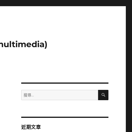
ltimedia)
搜
搜
尋
尋
關
鍵
字:
近期文章