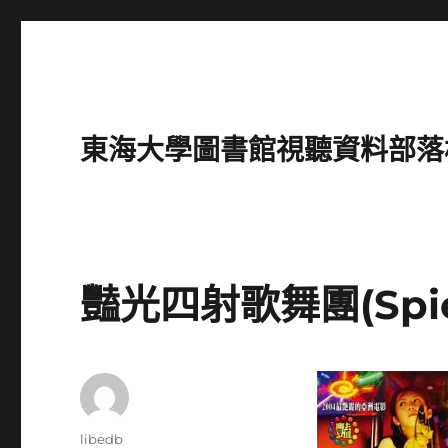
東海大學圖書館視聽資料部落格(Intro
豔光四射歌舞團(Spien
作
libedb