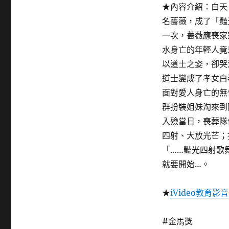
★內容介紹：白天
名薔薇，成了「豔
一次，薔薇應喪家
水身亡的年輕人竟
以道士之姿，卻哭
道士變成了孝女白
面對愛人身亡的無
群扮裝姐妹淘來到
入殮當日，喪葬隊
四射、大放光芒；
「……豔光四射歌
就要開始…。
★
iVideo教育影
#金馬獎