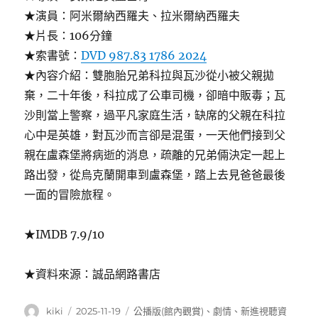
★演員：阿米爾納西羅夫、拉米爾納西羅夫
★片長：106分鐘
★索書號：
DVD 987.83 1786 2024
★內容介紹：雙胞胎兄弟科拉與瓦沙從小被父親拋
棄，二十年後，科拉成了公車司機，卻暗中販毒；瓦
沙則當上警察，過平凡家庭生活，缺席的父親在科拉
心中是英雄，對瓦沙而言卻是混蛋，一天他們接到父
親在盧森堡將病逝的消息，疏離的兄弟倆決定一起上
路出發，從烏克蘭開車到盧森堡，踏上去見爸爸最後
一面的冒險旅程。
★IMDB 7.9/10
★資料來源：誠品網路書店
作
發
分
kiki
2025-11-19
公播版(館內觀賞)
、
劇情
、
新進視聽資