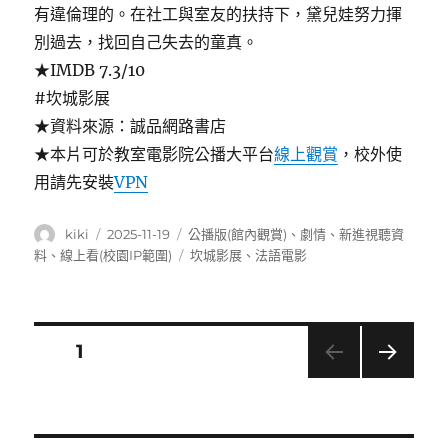
有違倫理的。在社工與室友的扶持下，黛兒娃努力揮
別過去，找回自己失去的童真。
★IMDB 7.3/10
#坎城影展
★資料來源：誠品網路書店
★本片可於教室電影院公播大平台
線上觀賞
，校外使
用請先安裝
VPN
作
發
分
kiki
2025-11-19
公播版(館內觀賞)
、
劇情
、
新進視聽資
者
佈
類
標
料
、
線上看(校園IP範圍)
坎城影展
、
法語電影
日
籤
期:
文
頁次
1
下一
章
頁
導