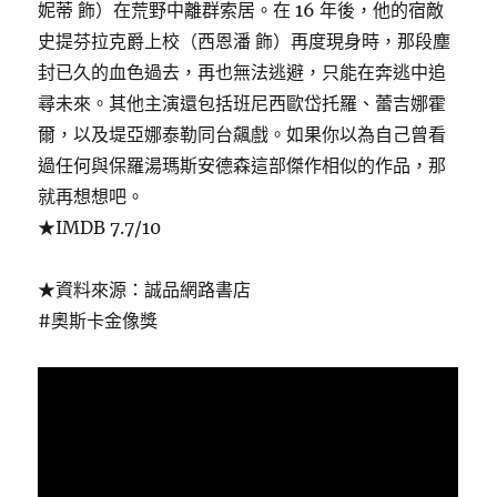
妮蒂 飾）在荒野中離群索居。在 16 年後，他的宿敵
史提芬拉克爵上校（西恩潘 飾）再度現身時，那段塵
封已久的血色過去，再也無法逃避，只能在奔逃中追
尋未來。其他主演還包括班尼西歐岱托羅、蕾吉娜霍
爾，以及堤亞娜泰勒同台飆戲。如果你以為自己曾看
過任何與保羅湯瑪斯安德森這部傑作相似的作品，那
就再想想吧。
★IMDB 7.7/10
★資料來源：誠品網路書店
#奧斯卡金像獎