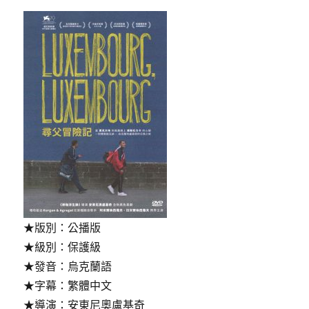
★版別：公播版
★級別：保護級
★發音：烏克蘭語
★字幕：繁體中文
★導演：安東尼奧盧基奇