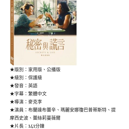
★版別：家用版、公播版
★級別：保護級
★發音：英語
★字幕：繁體中文
★導演：麥克李
★演員：布蘭達布蕾辛、瑪麗安娜瓊巴普蒂斯特、提
摩西史波、蕾絲莉蔓薇爾
★片長：141分鐘