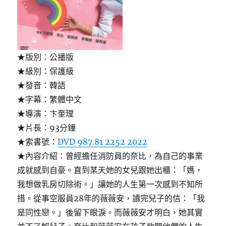
★版別：公播版
★級別：保護級
★發音：韓語
★字幕：繁體中文
★導演：卞奎理
★片長：93分鐘
★索書號：
DVD 987.81 2252 2022
★內容介紹：曾經擔任消防員的奈比，為自己的事業
成就感到自豪。直到某天她的女兒跟她出櫃：「媽，
我想做乳房切除術。」讓她的人生第一次感到不知所
措。從事空服員28年的薇薇安，讀完兒子的信：「我
是同性戀。」後留下眼淚。而薇薇安才明白，她其實