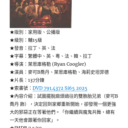
★版別：家用版、公播版
★級別：輔15級
★發音：拉丁、英、法
★字幕：繁體中、英、粵、法、韓、拉丁
★導演：萊恩庫格勒 (Ryan Coogler)
★演員：麥可B喬丹、萊恩庫格勒、海莉史坦菲德
★片長：137分鐘
★索書號：
DVD 791.4372 Si65 2025
★內容介紹：試圖擺脫麻煩過往的雙胞胎兄弟（麥可B
喬丹 飾），決定回到家鄉重新開始，卻發現一個更強
大的邪惡正在等著他們。「你繼續與魔鬼共舞，總有
一天他會跟著你回家」。
★IMDB 7.5/10