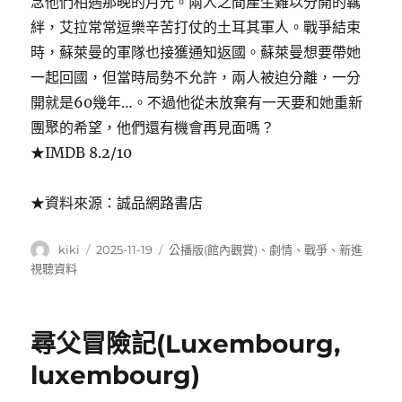
念他們相遇那晚的月光。兩人之間產生難以分開的羈
絆，艾拉常常逗樂辛苦打仗的土耳其軍人。戰爭結束
時，蘇萊曼的軍隊也接獲通知返國。蘇萊曼想要帶她
一起回國，但當時局勢不允許，兩人被迫分離，一分
開就是60幾年…。不過他從未放棄有一天要和她重新
團聚的希望，他們還有機會再見面嗎？
★IMDB 8.2/10
★資料來源：誠品網路書店
作
發
分
kiki
2025-11-19
公播版(館內觀賞)
、
劇情
、
戰爭
、
新進
者
佈
類
視聽資料
日
期:
尋父冒險記(Luxembourg,
luxembourg)