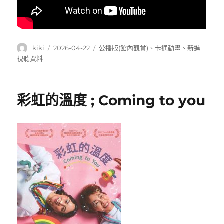
作
發
分
kiki
2026-04-22
公播版(館內觀賞)
、
卡通動畫
、
新進
者
佈
類
視聽資料
日
期:
彩虹的溫度 ; Coming to you