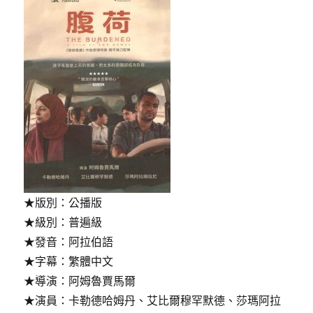
★版別：公播版
★級別：普遍級
★發音：阿拉伯語
★字幕：繁體中文
★導演：阿姆魯賈馬爾
★演員：卡勒德哈姆丹、艾比爾穆罕默德、莎瑪阿拉