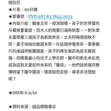
姆拉尼
★片長：90分鐘
★索書號：
DVD 987.83 7844 2023
★內容介紹：戰後五年，經濟困頓，孩子的世界還充
斥著無憂童語，但大人的現實已滿佈愁雲。一對失業
夫妻帶著三個孩子為新居奔走，丈夫阿梅德固執不
阿，妻子埃絲拉敏感多愁。在這個停電常有、軍車橫
行的虔誠伊斯蘭國度，孩子的降生被認為是天賜祝
福，但眼看最小的兒子上學在即，腹中的新生命反而
成為這對夫妻前所未有的「腹荷」。他們該依循宗教
傳統留下腹中嬰孩，還是鋌而走險、尋求非法墮胎
呢？
★IMDB 6.9/10
★資料來源：誠品網路書店