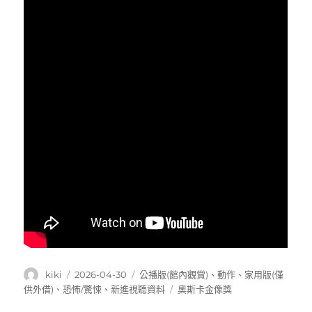
作
發
分
kiki
2026-04-30
公播版(館內觀賞)
、
動作
、
家用版(僅
者
佈
類
標
供外借)
、
恐怖/驚悚
、
新進視聽資料
奧斯卡金像獎
日
籤