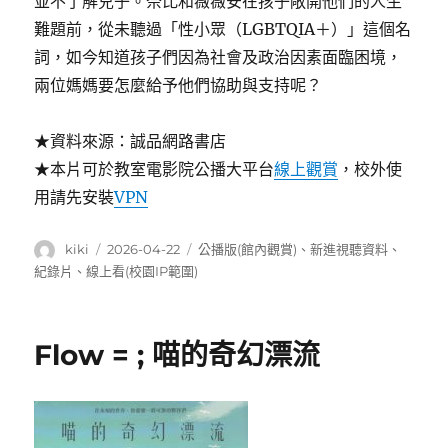
並不了解兒子。奈比和薇薇安在孩子敞開他們的人生
難題前，從未聽過「性小眾（LGBTQIA＋）」這個名
詞，如今知道孩子們因為社會及政治因素面臨困境，
兩位媽媽要怎麼給予他們協助與支持呢？
★資料來源：誠品網路書店
★本片可於教室電影院公播大平台
線上觀賞
，校外使
用請先安裝
VPN
作
發
分
kiki
2026-04-22
公播版(館內觀賞)
、
新進視聽資料
、
者
佈
類
紀錄片
、
線上看(校園IP範圍)
日
期:
Flow = ; 喵的奇幻漂流