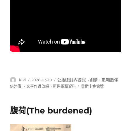
作
發
分
kiki
2026-03-10
公播版(館內觀賞)
、
劇情
、
家用版(僅
者
佈
類
標
供外借)
、
文學作品改編
、
新進視聽資料
奧斯卡金像獎
日
籤
期:
腹荷(The burdened)