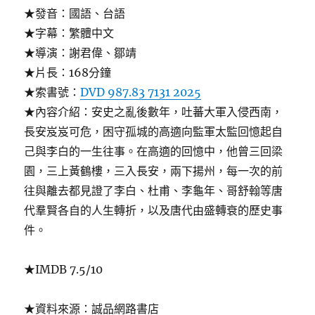
★發音：國語、台語
★字幕：繁體中文
★導演：謝君偉、鄒靖
★片長：168分鐘
★索書號：
DVD 987.83 7131 2025
★內容介紹：安史之亂後數年，吐蕃大軍入侵西南，
長安岌岌可危，困守孤城的高適向監軍太監回憶起自
己與李白的一生往事。在高適的回憶中，他曾三回梁
園，三上黃鶴樓，三入長安，兩下揚州，每一次的前
往與離去都見證了李白、杜甫、李龜年、哥舒翰等唐
代羣賢各自的人生轉折，以及唐代由盛轉衰的歷史事
件。
★IMDB 7.5/10
★資料來源：誠品網路書店