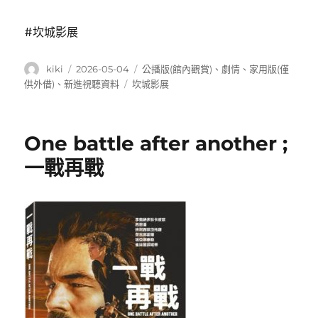
#坎城影展
作
發
分
kiki
2026-05-04
公播版(館內觀賞)
、
劇情
、
家用版(僅
者
佈
類
標
供外借)
、
新進視聽資料
坎城影展
日
籤
期:
One battle after another ;
一戰再戰