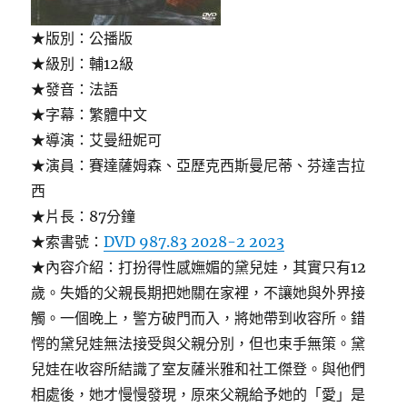
★版別：公播版
★級別：輔12級
★發音：法語
★字幕：繁體中文
★導演：艾曼紐妮可
★演員：賽達薩姆森、亞歷克西斯曼尼蒂、芬達吉拉
西
★片長：87分鐘
★索書號：
DVD 987.83 2028-2 2023
★內容介紹：打扮得性感嫵媚的黛兒娃，其實只有12
歲。失婚的父親長期把她關在家裡，不讓她與外界接
觸。一個晚上，警方破門而入，將她帶到收容所。錯
愕的黛兒娃無法接受與父親分別，但也束手無策。黛
兒娃在收容所結識了室友薩米雅和社工傑登。與他們
相處後，她才慢慢發現，原來父親給予她的「愛」是