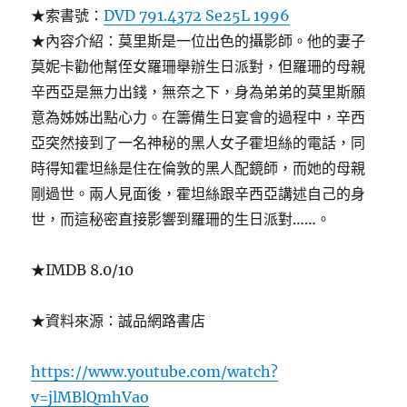
★索書號：
DVD 791.4372 Se25L 1996
★內容介紹：莫里斯是一位出色的攝影師。他的妻子
莫妮卡勸他幫侄女羅珊舉辦生日派對，但羅珊的母親
辛西亞是無力出錢，無奈之下，身為弟弟的莫里斯願
意為姊姊出點心力。在籌備生日宴會的過程中，辛西
亞突然接到了一名神秘的黑人女子霍坦絲的電話，同
時得知霍坦絲是住在倫敦的黑人配鏡師，而她的母親
剛過世。兩人見面後，霍坦絲跟辛西亞講述自己的身
世，而這秘密直接影響到羅珊的生日派對……。
★IMDB 8.0/10
★資料來源：誠品網路書店
https://www.youtube.com/watch?
v=jlMBlQmhVao