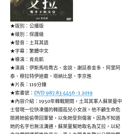
★版別：公播版
★級別：保護級
★發音：土耳其語
★字幕：繁體中文
★導演：肯烏凱
★演員：伊斯馬哈喬古、金說、謝廷泰金多、阿里阿
泰、穆拉特伊迪靈、塔納比瑟、李京進
★片長：119分鐘
★索書號：
DVD 987.83 4456-1 2019
★內容介紹：1950年韓戰期間，土耳其軍人蘇萊曼中
士發現一位快凍僵的韓國孤兒小女孩。他不顧生命危
險將她偷偷帶回軍營，以免她受到傷害。因為不知道
她的名字也無法溝通，蘇萊曼幫她取名為艾拉，以紀