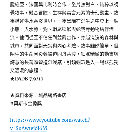
脫維亞、法國與比利時合作，全片無對白，純粹以視
覺敘事，融合冒險、生存與寓言元素的奇幻動畫。故
事描述洪水吞沒世界，一隻黑貓在逃生途中登上一艘
小船，與水豚、狗、環尾狐猴與蛇鷲等動物結伴漂
流。他們從互不信任到並肩合作，穿越淹沒的森林與
城市，共同面對天災與內心考驗。故事雖然簡單，但
陌生的生命因災難被迫同舟共渡，細膩精緻的動畫與
詩意的長鏡頭營造沉浸感，引領觀眾進入一場既孤獨
又溫暖的旅程。
★IMDB 7.9/10
★資料來源：誠品網路書店
#奧斯卡金像獎
https://www.youtube.com/watch?
v=SuAw1ejdi6M