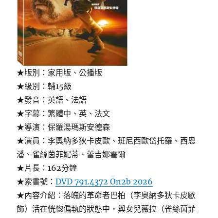
★版別：家用版、公播版
★級別：輔15級
★發音：英語、法語
★字幕：繁體中、英、法文
★導演：保羅湯瑪斯安德森
★演員：李奧納多狄卡皮歐、班尼西歐岱托羅、西恩
潘、雀絲茵菲妮蒂、蕾吉娜霍爾
★片長：162分鐘
★索書號：
DVD 791.4372 On2b 2026
★內容介紹：落魄的革命者巴柏（李奧納多狄卡皮歐
飾）活在恍惚偏執的狀態中，與女兒薇拉（雀絲茵菲