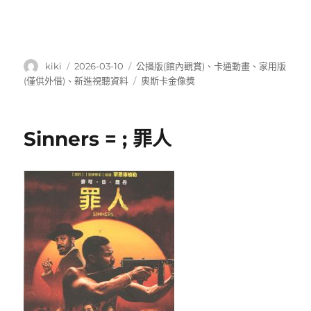
作
發
分
kiki
2026-03-10
公播版(館內觀賞)
、
卡通動畫
、
家用版
者
佈
類
標
(僅供外借)
、
新進視聽資料
奧斯卡金像獎
日
籤
期:
Sinners = ; 罪人