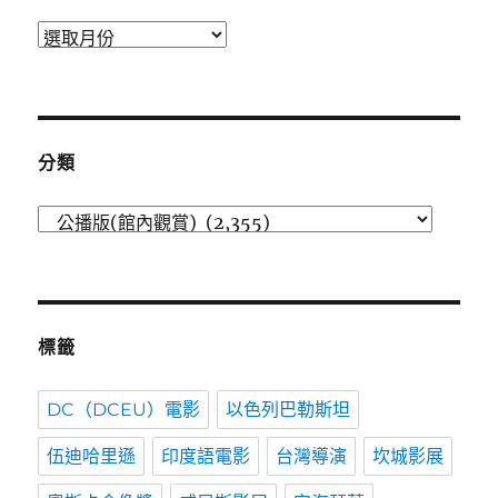
發
表
時
間
分類
分
類
標籤
DC（DCEU）電影
以色列巴勒斯坦
伍迪哈里遜
印度語電影
台灣導演
坎城影展