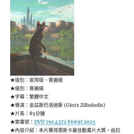
★版別：家用版、普遍級
★級別：普遍級
★字幕：繁體中文
★導演：金茲斯巴洛迪斯 (Gints Zilbalodis)
★片長：85分鐘
★索書號：
DVD 791.4372 F669f 2025
★內容介紹：本片獲得奧斯卡最佳動畫片大獎，由拉