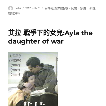
作
發
分
kiki
2025-11-19
公播版(館內觀賞)
、
劇情
、
家庭
、
新進
者
佈
類
視聽資料
日
期:
艾拉 戰爭下的女兒:Ayla the
daughter of war