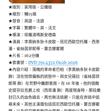
★版別：家用版、公播版
★級別：輔15級
★發音：英語、法語
★字幕：繁體中、英、法文
★導演：保羅湯瑪斯安德森
★演員：李奧納多狄卡皮歐、班尼西歐岱托羅、西恩
潘、雀絲茵菲妮蒂、蕾吉娜霍爾
★片長：162分鐘
★索書號：
DVD 791.4372 On2b 2026
★內容介紹：落魄的革命者巴柏（李奧納多狄卡皮歐
飾）活在恍惚偏執的狀態中，與女兒薇拉（雀絲茵菲
妮蒂 飾）在荒野中離群索居。在 16 年後，他的宿敵
史提芬拉克爵上校（西恩潘 飾）再度現身時，那段塵
封已久的血色過去，再也無法逃避，只能在奔逃中追
尋未來。其他主演還包括班尼西歐岱托羅、蕾吉娜霍
爾，以及堤亞娜泰勒同台飆戲。如果你以為自己曾看