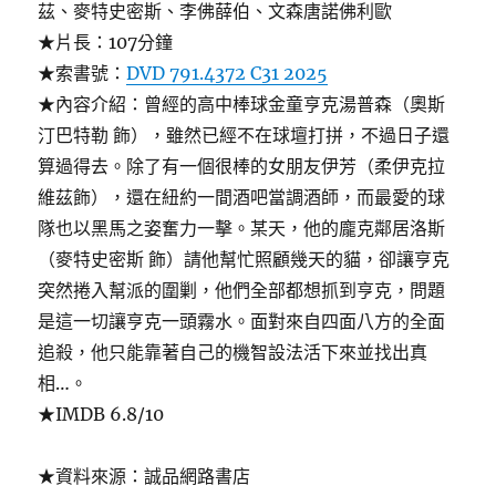
茲、麥特史密斯、李佛薛伯、文森唐諾佛利歐
★片長：107分鐘
★索書號：
DVD 791.4372 C31 2025
★內容介紹：曾經的高中棒球金童亨克湯普森（奧斯
汀巴特勒 飾），雖然已經不在球壇打拼，不過日子還
算過得去。除了有一個很棒的女朋友伊芳（柔伊克拉
維茲飾），還在紐約一間酒吧當調酒師，而最愛的球
隊也以黑馬之姿奮力一擊。某天，他的龐克鄰居洛斯
（麥特史密斯 飾）請他幫忙照顧幾天的貓，卻讓亨克
突然捲入幫派的圍剿，他們全部都想抓到亨克，問題
是這一切讓亨克一頭霧水。面對來自四面八方的全面
追殺，他只能靠著自己的機智設法活下來並找出真
相…。
★IMDB 6.8/10
★資料來源：誠品網路書店