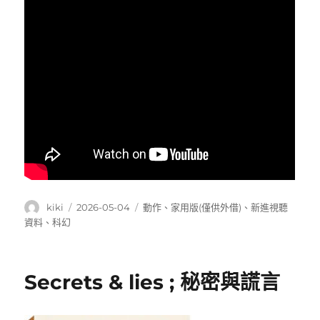
作
發
分
kiki
2026-05-04
動作
、
家用版(僅供外借)
、
新進視聽
者
佈
類
資料
、
科幻
日
期:
Secrets & lies ; 秘密與謊言