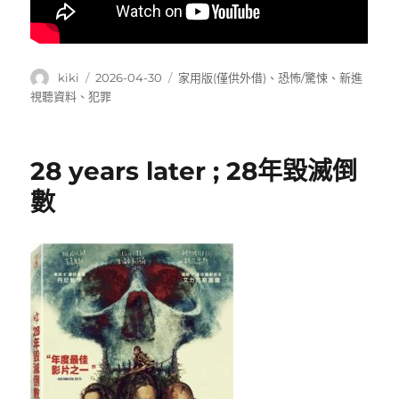
作
發
分
kiki
2026-04-30
家用版(僅供外借)
、
恐怖/驚悚
、
新進
者
佈
類
視聽資料
、
犯罪
日
期:
28 years later ; 28年毀滅倒
數