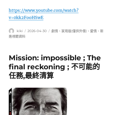
https://www.youtube.com/watch?
v=0kk2FooHSwE
作
發
分
kiki
2026-04-30
劇情
、
家用版(僅供外借)
、
愛情
、
新
者
佈
類
進視聽資料
日
期:
Mission: impossible ; The
final reckoning ; 不可能的
任務,最終清算