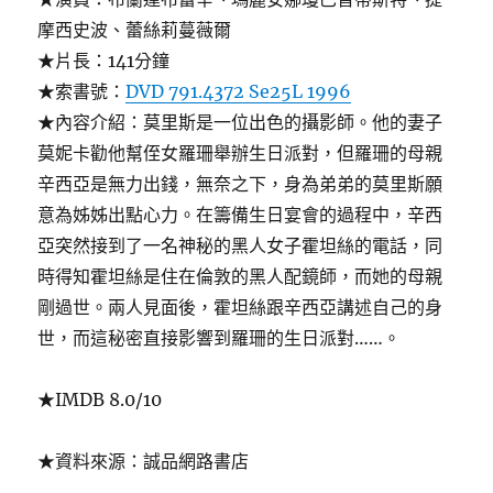
摩西史波、蕾絲莉蔓薇爾
★片長：141分鐘
★索書號：
DVD 791.4372 Se25L 1996
★內容介紹：莫里斯是一位出色的攝影師。他的妻子
莫妮卡勸他幫侄女羅珊舉辦生日派對，但羅珊的母親
辛西亞是無力出錢，無奈之下，身為弟弟的莫里斯願
意為姊姊出點心力。在籌備生日宴會的過程中，辛西
亞突然接到了一名神秘的黑人女子霍坦絲的電話，同
時得知霍坦絲是住在倫敦的黑人配鏡師，而她的母親
剛過世。兩人見面後，霍坦絲跟辛西亞講述自己的身
世，而這秘密直接影響到羅珊的生日派對……。
★IMDB 8.0/10
★資料來源：誠品網路書店