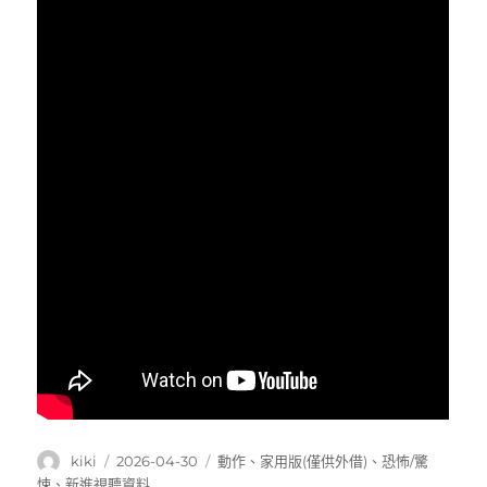
作
發
分
kiki
2026-04-30
動作
、
家用版(僅供外借)
、
恐怖/驚
者
佈
類
悚
、
新進視聽資料