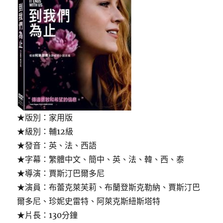
★版別：家用版
★級別：輔12級
★發音：英、法、西語
★字幕：繁體中文、簡中、英、法、韓、西、泰
★導演：賈斯汀巴爾多尼
★演員：布蕾克萊芙莉、布蘭登斯克勒納、賈斯汀巴
爾多尼、珍妮史雷特、阿萊克斯紐斯塔特
★片長：130分鐘