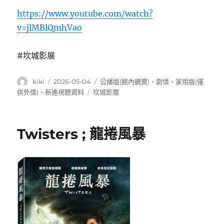
https://www.youtube.com/watch?
v=jlMBlQmhVao
#坎城影展
作
發
分
kiki
2026-05-04
公播版(館內觀賞)
、
劇情
、
家用版(僅
者
佈
類
標
供外借)
、
新進視聽資料
坎城影展
日
籤
期:
Twisters ; 龍捲風暴