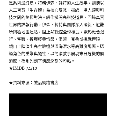
是系列最終章，特務伊森．韓特的人生故事。劇情以
人工智慧「生存體」為核心反派，描繪一場人類與科
技之間的終極對決。續作拋開高科技道具，回歸真實
世界的諜報行動，伊森．韓特與團隊深入潛艇、避難
所與極地雷達站，阻止AI操控全球核武。電影融合潛
行、空戰、拆彈經典情節，湯姆．克魯斯挑戰極限，
親自上陣演出高空跳機與深海潛水等高難度場面。透
過角色的重聚與犧牲，以簡潔敘事展現末日危機的緊
迫感，為系列劃下情感深刻的句點。
★IMDB 7.1/10
★資料來源：誠品網路書店