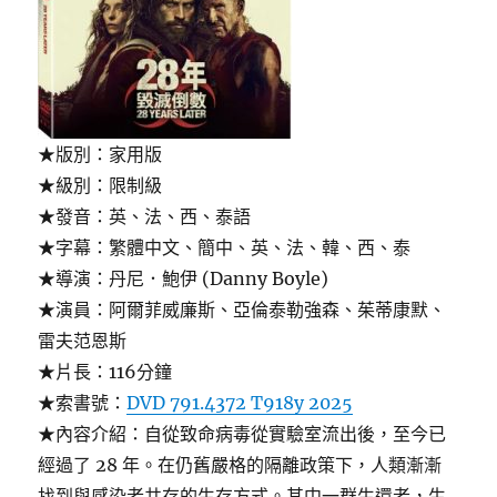
★版別：家用版
★級別：限制級
★發音：英、法、西、泰語
★字幕：繁體中文、簡中、英、法、韓、西、泰
★導演：丹尼．鮑伊 (Danny Boyle)
★演員：阿爾菲威廉斯、亞倫泰勒強森、茱蒂康默、
雷夫范恩斯
★片長：116分鐘
★索書號：
DVD 791.4372 T918y 2025
★內容介紹：自從致命病毒從實驗室流出後，至今已
經過了 28 年。在仍舊嚴格的隔離政策下，人類漸漸
找到與感染者共存的生存方式。其中一群生還者，生