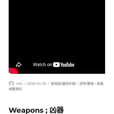
作
發
分
kiki
2026-04-30
家用版(僅供外借)
、
恐怖/驚悚
、
新進
者
佈
類
視聽資料
日
期:
Weapons ; 凶器