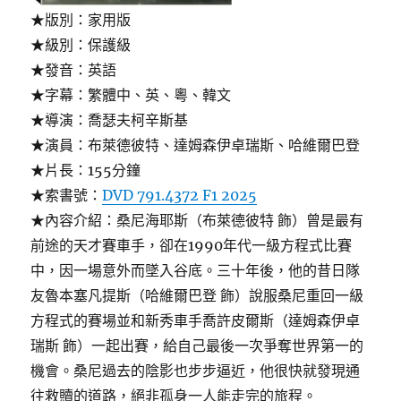
★版別：家用版
★級別：保護級
★發音：英語
★字幕：繁體中、英、粵、韓文
★導演：喬瑟夫柯辛斯基
★演員：布萊德彼特、達姆森伊卓瑞斯、哈維爾巴登
★片長：155分鐘
★索書號：
DVD 791.4372 F1 2025
★內容介紹：桑尼海耶斯（布萊德彼特 飾）曾是最有
前途的天才賽車手，卻在1990年代一級方程式比賽
中，因一場意外而墜入谷底。三十年後，他的昔日隊
友魯本塞凡提斯（哈維爾巴登 飾）說服桑尼重回一級
方程式的賽場並和新秀車手喬許皮爾斯（達姆森伊卓
瑞斯 飾）一起出賽，給自己最後一次爭奪世界第一的
機會。桑尼過去的陰影也步步逼近，他很快就發現通
往救贖的道路，絕非孤身一人能走完的旅程。