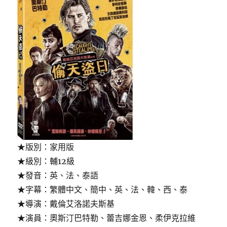
★版別：家用版
★級別：輔12級
★發音：英、法、泰語
★字幕：繁體中文、簡中、英、法、韓、西、泰
★導演：戴倫艾洛諾夫斯基
★演員：奧斯汀巴特勒、蕾吉娜金恩、柔伊克拉維