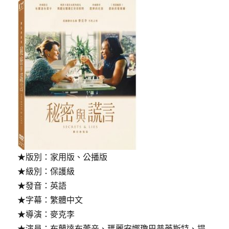
★版別：家用版、公播版
★級別：保護級
★發音：英語
★字幕：繁體中文
★導演：麥克李
★演員：布蘭達布蕾辛、瑪麗安娜瓊巴普蒂斯特、提