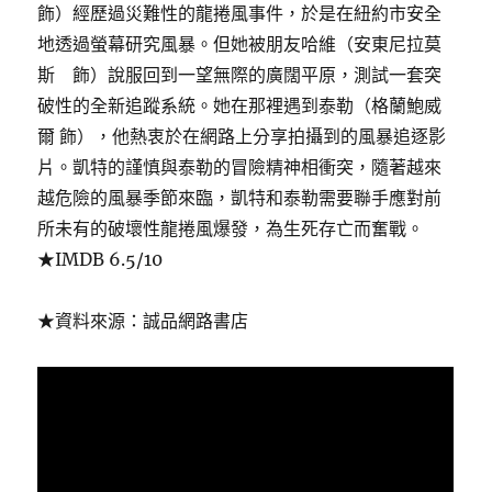
飾）經歷過災難性的龍捲風事件，於是在紐約市安全
地透過螢幕研究風暴。但她被朋友哈維（安東尼拉莫
斯 飾）說服回到一望無際的廣闊平原，測試一套突
破性的全新追蹤系統。她在那裡遇到泰勒（格蘭鮑威
爾 飾），他熱衷於在網路上分享拍攝到的風暴追逐影
片。凱特的謹慎與泰勒的冒險精神相衝突，隨著越來
越危險的風暴季節來臨，凱特和泰勒需要聯手應對前
所未有的破壞性龍捲風爆發，為生死存亡而奮戰。
★IMDB 6.5/10
★資料來源：誠品網路書店