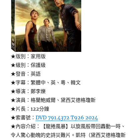
★版別：家用版
★級別：保護級
★發音：英語
★字幕：繁體中、英、粵、韓文
★導演：鄭李爍
★演員：格蘭鮑威爾、黛西艾德格瓊斯
★片長：122分鐘
★索書號：
DVD 791.4372 T926 2024
★內容介紹：【龍捲風暴】以旋風般帶回轟動一時、
令人驚心動魄的史詩災難片。凱特（黛西艾德格瓊斯