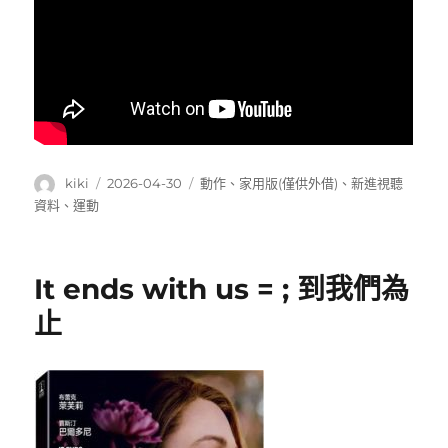
作
發
分
kiki
2026-04-30
動作
、
家用版(僅供外借)
、
新進視聽
者
佈
類
資料
、
運動
日
期:
It ends with us = ; 到我們為
止