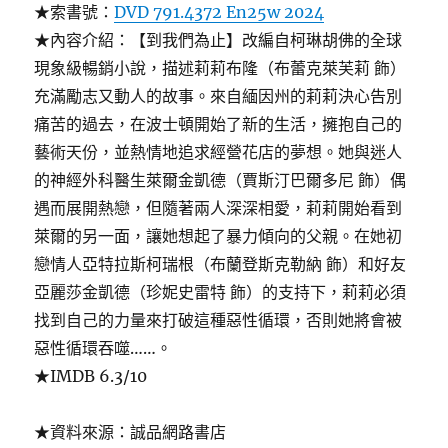
★索書號：
DVD 791.4372 En25w 2024
★內容介紹：【到我們為止】改編自柯琳胡佛的全球
現象級暢銷小說，描述莉莉布隆（布蕾克萊芙莉 飾）
充滿勵志又動人的故事。來自緬因州的莉莉決心告別
痛苦的過去，在波士頓開始了新的生活，擁抱自己的
藝術天份，並熱情地追求經營花店的夢想。她與迷人
的神經外科醫生萊爾金凱德（賈斯汀巴爾多尼 飾）偶
遇而展開熱戀，但隨著兩人深深相愛，莉莉開始看到
萊爾的另一面，讓她想起了暴力傾向的父親。在她初
戀情人亞特拉斯柯瑞根（布蘭登斯克勒納 飾）和好友
亞麗莎金凱德（珍妮史雷特 飾）的支持下，莉莉必須
找到自己的力量來打破這種惡性循環，否則她將會被
惡性循環吞噬……。
★IMDB 6.3/10
★資料來源：誠品網路書店