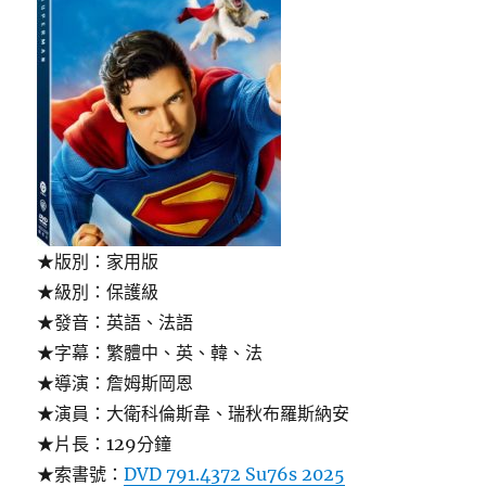
★版別：家用版
★級別：保護級
★發音：英語、法語
★字幕：繁體中、英、韓、法
★導演：詹姆斯岡恩
★演員：大衛科倫斯韋、瑞秋布羅斯納安
★片長：129分鐘
★索書號：
DVD 791.4372 Su76s 2025