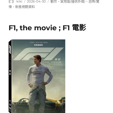
作
發
分
kiki
2026-04-30
動作
、
家用版(僅供外借)
、
恐怖/驚
者
佈
類
悚
、
新進視聽資料
日
期:
F1, the movie ; F1 電影