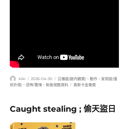
作
發
分
kiki
2026-04-30
公播版(館內觀賞)
、
動作
、
家用版(僅
者
佈
類
標
供外借)
、
恐怖/驚悚
、
新進視聽資料
奧斯卡金像獎
日
籤
期:
Caught stealing ; 偷天盜日