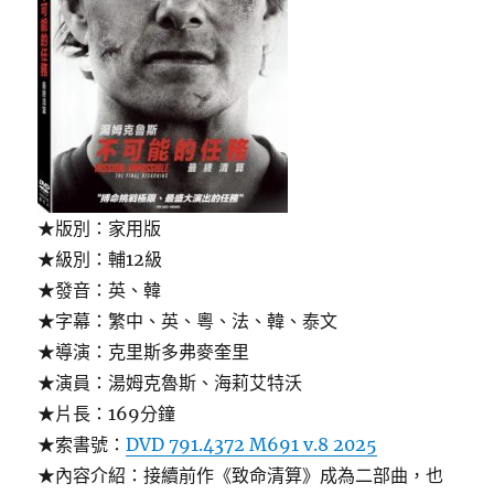
★版別：家用版
★級別：輔12級
★發音：英、韓
★字幕：繁中、英、粵、法、韓、泰文
★導演：克里斯多弗麥奎里
★演員：湯姆克魯斯、海莉艾特沃
★片長：169分鐘
★索書號：
DVD 791.4372 M691 v.8 2025
★內容介紹：接續前作《致命清算》成為二部曲，也