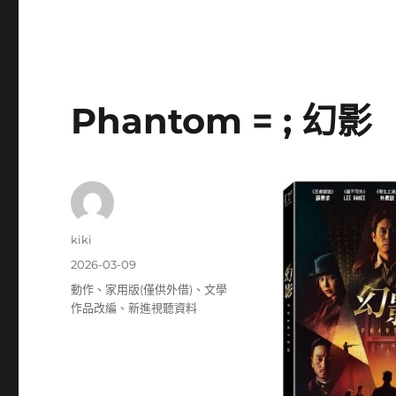
Phantom = ; 幻影
作
kiki
者
發
2026-03-09
佈
分
動作
、
家用版(僅供外借)
、
文學
日
類
作品改編
、
新進視聽資料
期: