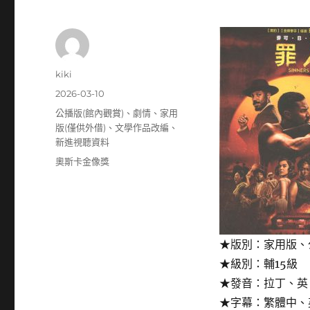
作
kiki
者
發
2026-03-10
佈
分
公播版(館內觀賞)
、
劇情
、
家用
日
類
版(僅供外借)
、
文學作品改編
、
期:
新進視聽資料
標
奧斯卡金像獎
籤
★版別：家用版、
★級別：輔15級
★發音：拉丁、英
★字幕：繁體中、