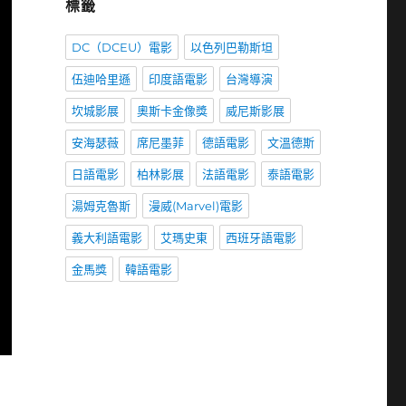
標籤
DC（DCEU）電影
以色列巴勒斯坦
伍迪哈里遜
印度語電影
台灣導演
坎城影展
奧斯卡金像獎
威尼斯影展
安海瑟薇
席尼墨菲
德語電影
文溫德斯
日語電影
柏林影展
法語電影
泰語電影
湯姆克魯斯
漫威(Marvel)電影
義大利語電影
艾瑪史東
西班牙語電影
金馬獎
韓語電影