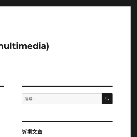
ltimedia)
搜
搜
尋
尋
關
鍵
字:
近期文章