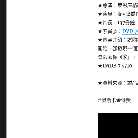
★導演：萊恩庫格勒 (
★演員：麥可B喬
★片長：137分鐘
★索書號：
DVD 7
★內容介紹：試圖
開始，卻發現一個
會跟著你回家」。
★IMDB 7.5/10
★資料來源：誠品
#奧斯卡金像獎