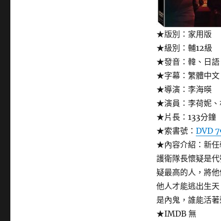
★版別：家用版
★級別：輔12級
★發音：韓、日語
★字幕：繁體中文
★導演：李海暎
★演員：李荷妮、
★片長：133分鐘
★索書號：
DVD 7
★內容介紹：新任
護衛隊長懷疑是代
疑最高的人，將他
他人才能逃出生天
是內鬼，誰能活著
★IMDB 無