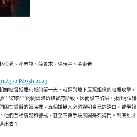
朴海秀、朴素談、薛景求、徐現宇、金東希
91.4372 P493h 2023
朝鮮總督抵達京城的第一天，就遭到地下反叛組織的暗殺攻擊，
號””幻影””的間諜滲透總督府所致，因而設下陷阱，揪出5位嫌
們困在偏僻的飯店裡。五個嫌疑人必須證明自己的清白，或舉報
。他們互相猜疑和警戒，甚至不擇手段展開殊死搏鬥。到底誰才
逃出去？