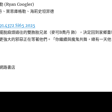
Ryan Coogler)
丹、萊恩庫格勒、海莉史坦菲德
91.4372 Si65 2025
擺脫麻煩過往的雙胞胎兄弟（麥可B喬丹 飾），決定回到家鄉重
更強大的邪惡正在等著他們。「你繼續與魔鬼共舞，總有一天他
網路書店