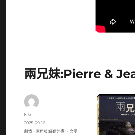
兩兄妹:Pierre & Je
作
kiki
者
發
2025-09-16
佈
分
劇情
、
家用版(僅供外借)
、
文學