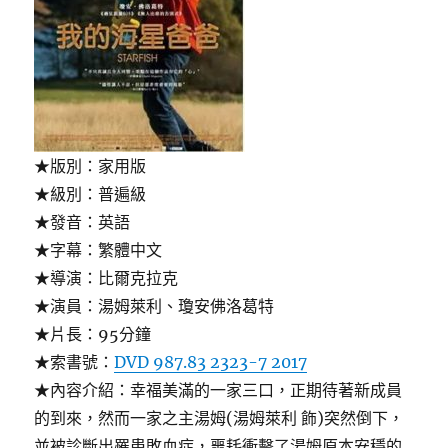
★版別：家用版
★級別：普遍級
★發音：英語
★字幕：繁體中文
★導演：比爾克拉克
★演員：湯姆萊利、瓊安佛洛葛特
★片長：95分鐘
★索書號：
DVD 987.83 2323-7 2017
★內容介紹：幸福美滿的一家三口，正期待著新成員
的到來，然而一家之主湯姆(湯姆萊利 飾)突然倒下，
並被診斷出罹患敗血症，噩耗衝擊了湯姆原本安穩的