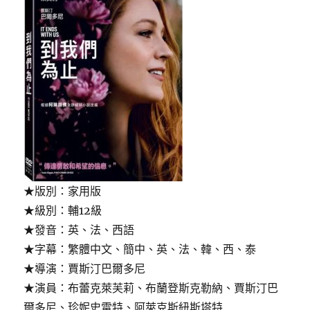
★版別：家用版
★級別：輔12級
★發音：英、法、西語
★字幕：繁體中文、簡中、英、法、韓、西、泰
★導演：賈斯汀巴爾多尼
★演員：布蕾克萊芙莉、布蘭登斯克勒納、賈斯汀巴
爾多尼、珍妮史雷特、阿萊克斯紐斯塔特