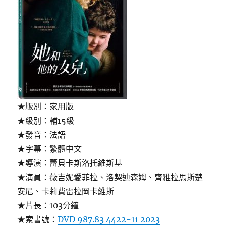
★版別：家用版
★級別：輔15級
★發音：法語
★字幕：繁體中文
★導演：蕾貝卡斯洛托維斯基
★演員：薇吉妮愛菲拉、洛契迪森姆、齊雅拉馬斯楚
安尼、卡莉費雷拉岡卡維斯
★片長：103分鐘
★索書號：
DVD 987.83 4422-11 2023