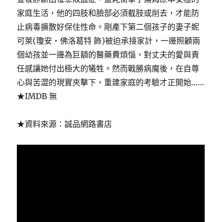
家庭生活，他的四肢和臉部必須截肢或削去，才能防
止病毒擴散好保住性命。剛產下第二個孩子的妻子妮
可萊(瓊安‧佛洛葛特 飾)被迫承接家計，一邊照顧兩
個幼孩並一邊為巨額的醫藥費煩惱，對丈夫的愛與責
任感讓她付出極大的犧牲。然而戰勝病魔後，在自尊
心與苦澀的現實夾擊下，重建家庭的考驗才正開始……
★IMDB 無
★資料來源：誠品網路書店