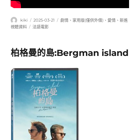
作
發
分
kiki
2025-03-21
劇情
、
家用版(僅供外借)
、
愛情
、
新進
者
佈
類
標
視聽資料
法語電影
日
籤
期:
柏格曼的島:Bergman island