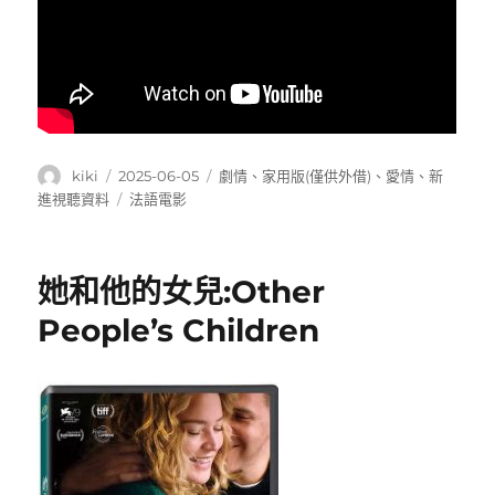
作
發
分
kiki
2025-06-05
劇情
、
家用版(僅供外借)
、
愛情
、
新
者
佈
類
標
進視聽資料
法語電影
日
籤
期:
她和他的女兒:Other
People’s Children