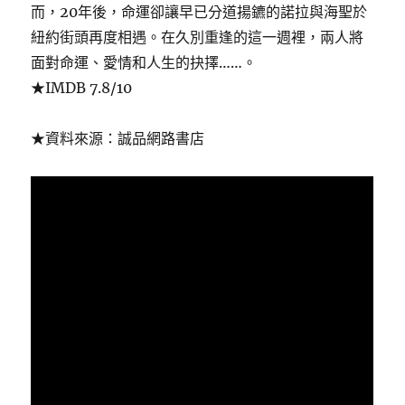
而，20年後，命運卻讓早已分道揚鑣的諾拉與海聖於
紐約街頭再度相遇。在久別重逢的這一週裡，兩人將
面對命運、愛情和人生的抉擇……。
★IMDB 7.8/10
★資料來源：誠品網路書店