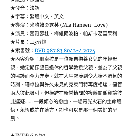
★發音：法語
★字幕：繁體中文、英文
★導演：米雅韓桑露芙 (Mia Hansen-Love)
★演員：蕾雅瑟杜、梅維爾波柏、帕斯卡葛雷果利
★片長：113分鐘
★索書號：
DVD 987.83 8042-4 2024
★內容介紹：珊卓拉是一位獨自撫養女兒的年輕母
親，她定期探望已退休的哲學教授父親，並為了父親
的照護而全力奔走。就在人生緊湊到令人喘不過氣的
時刻，珊卓拉與許久未見的克萊門特再度相逢，儘管
兩人彼此吸引，但橫跨在新戀情間的複雜關係卻讓彼
此遲疑…… 一段傾心的戀曲，一場電光火石的生命體
悟，永恆或許在遠方，卻也可以是那一個美好的早
晨。
★IMDB 6.9/10