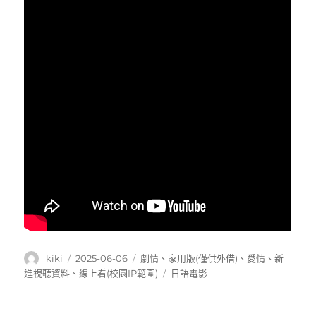
作
發
分
kiki
2025-06-06
劇情
、
家用版(僅供外借)
、
愛情
、
新
者
佈
類
標
進視聽資料
、
線上看(校園IP範圍)
日語電影
日
籤
期: