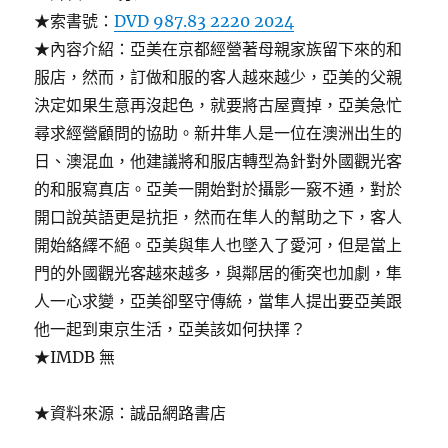
★索書號：
DVD 987.83 2220 2024
★內容介紹：亞美在京都經營著母親家族留下來的和
服店，然而，訂做和服的客人越來越少，亞美的父親
決定如果生意再沒起色，就要將古屋賣掉，亞美急忙
尋求經營顧問的協助。新井隼人是一位在澳洲出生的
日、澳混血，他建議將和服店轉型為針對外國觀光客
的和服寫真店。亞美一開始對於攝影一竅不通，對於
開口說英語更是抗拒，然而在隼人的幫助之下，客人
開始絡繹不絕。亞美與隼人也墜入了愛河，但是當上
門的外國觀光客越來越多，與鄰居的衝突也加劇，隼
人一心求變，亞美卻堅守傳統，當隼人提出要亞美跟
他一起到東京生活，亞美該如何抉擇？
★IMDB 無
★資料來源：誠品網路書店