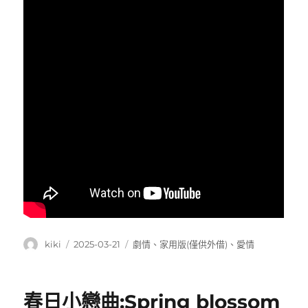
作
發
分
kiki
2025-03-21
劇情
、
家用版(僅供外借)
、
愛情
者
佈
類
日
期:
春日小戀曲:Spring blossom