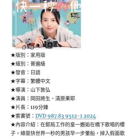
★版別：家用版
★級別：普遍級
★發音：日語
★字幕：繁體中文
★導演：山下敦弘
★演員：岡田將生、清原果耶
★片長：119分鐘
★索書號：
DVD 987.83 9512-1 2024
★內容介紹：在郵局工作的皇一邂逅在橋下歌唱的櫻
子，總是快世界一秒的男孩早一步暈船，掉入假面歌