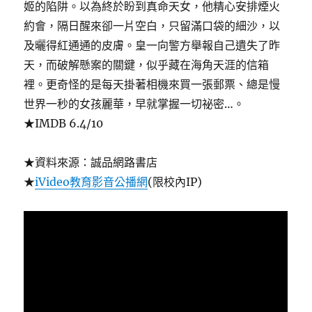
姬的陷阱。以為終於盼到真命天女，他精心安排煙火
約會，隔日醒來卻一片空白，只留滿口袋的細沙，以
及曬得紅通通的皮膚。皇一向警方舉報自己遺失了昨
天，而破解懸案的關鍵，似乎藏在海角天涯的信箱
裡。更奇怪的是每天掛著相機來買一張郵票、總是慢
世界一秒的女孩麗華，早就掌握一切祕密…。
★IMDB 6.4/10
★資料來源：誠品網路書店
★
iVideo教育影音公播網
(限校內IP)