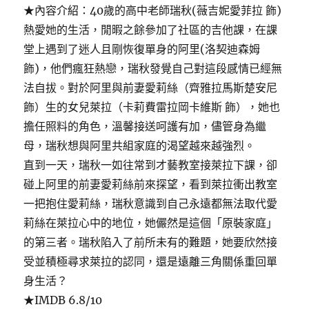
★內容介紹：40歲的高中老師瑞秋(薇吉妮愛菲拉 飾)
熱愛她的生活，閒暇之餘參加了社區的吉他課，在課
堂上遇到了迷人且剛恢復單身的阿里(洛契迪森姆
飾)，他們瘋狂熱戀，瑞秋發覺自己對這段感情已經無
法自拔。對於阿里與前妻愛莉絲（齊雅拉馬斯楚安尼
飾）生的女兒萊拉（卡莉費雷拉岡卡維斯 飾），她也
擔任照料的角色，溫馨接送呵護有加，儘管身為繼
母，瑞秋想與阿里共組家庭的渴望越來越強烈。
直到一天，瑞秋一如往常到才藝教室接萊拉下課，卻
碰上阿里的前妻愛莉絲前來探望，看到萊拉衝出教室
一把抱住愛莉絲，瑞秋意識到自己永遠都無法取代愛
莉絲在萊拉心中的地位，她儼然是這個「原裝家庭」
的第三者。瑞秋陷入了前所未有的難題，她要欣然接
受並積極尋求萊拉的認同，還是遠離三角關係重回單
身生活？
★IMDB 6.8/10