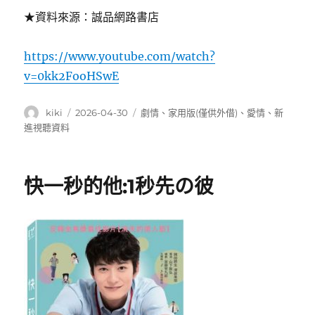
★資料來源：誠品網路書店
https://www.youtube.com/watch?
v=0kk2FooHSwE
作
發
分
kiki
2026-04-30
劇情
、
家用版(僅供外借)
、
愛情
、
新
者
佈
類
進視聽資料
日
期:
快一秒的他:1秒先の彼