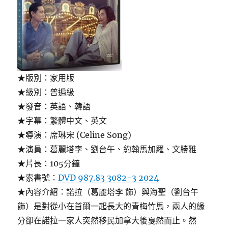
★版別：家用版
★級別：普遍級
★發音：英語、韓語
★字幕：繁體中文、英文
★導演：席琳宋 (Celine Song)
★演員：葛麗塔李、劉台午、約翰馬加羅、文勝雅
★片長：105分鐘
★索書號：
DVD 987.83 3082-3 2024
★內容介紹：諾拉（葛麗塔李 飾）與海聖（劉台午
飾）是對從小在首爾一起長大的青梅竹馬，兩人的緣
分卻在諾拉一家人突然移民加拿大後戛然而止。然