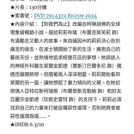
★片長：130分鐘
★索書號：
DVD 791.4372 En25w 2024
★內容介紹：【到我們為止】改編自柯琳胡佛的全球
現象級暢銷小說，描述莉莉布隆（布蕾克萊芙莉 飾）
充滿勵志又動人的故事。來自緬因州的莉莉決心告別
痛苦的過去，在波士頓開始了新的生活，擁抱自己的
藝術天份，並熱情地追求經營花店的夢想。她與迷人
的神經外科醫生萊爾金凱德（賈斯汀巴爾多尼 飾）偶
遇而展開熱戀，但隨著兩人深深相愛，莉莉開始看到
萊爾的另一面，讓她想起了暴力傾向的父親。在她初
戀情人亞特拉斯柯瑞根（布蘭登斯克勒納 飾）和好友
亞麗莎金凱德（珍妮史雷特 飾）的支持下，莉莉必須
找到自己的力量來打破這種惡性循環，否則她將會被
惡性循環吞噬……。
★IMDB 6.3/10