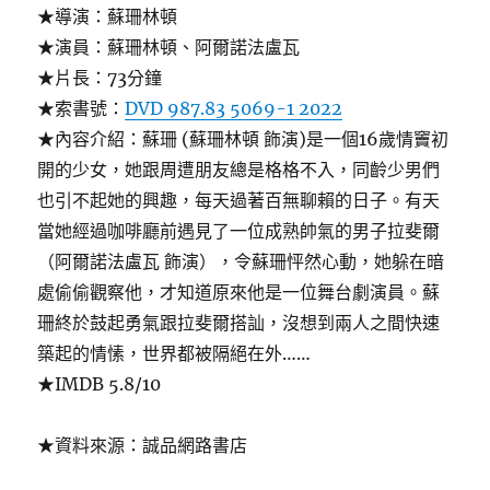
★導演：蘇珊林頓
★演員：蘇珊林頓、阿爾諾法盧瓦
★片長：73分鐘
★索書號：
DVD 987.83 5069-1 2022
★內容介紹：蘇珊 (蘇珊林頓 飾演)是一個16歲情竇初
開的少女，她跟周遭朋友總是格格不入，同齡少男們
也引不起她的興趣，每天過著百無聊賴的日子。有天
當她經過咖啡廳前遇見了一位成熟帥氣的男子拉斐爾
（阿爾諾法盧瓦 飾演），令蘇珊怦然心動，她躲在暗
處偷偷觀察他，才知道原來他是一位舞台劇演員。蘇
珊終於鼓起勇氣跟拉斐爾搭訕，沒想到兩人之間快速
築起的情愫，世界都被隔絕在外……
★IMDB 5.8/10
★資料來源：誠品網路書店