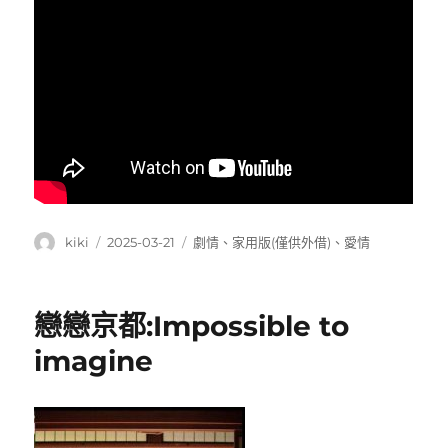
作
發
分
kiki
2025-03-21
劇情
、
家用版(僅供外借)
、
愛情
者
佈
類
日
期:
戀戀京都:Impossible to
imagine