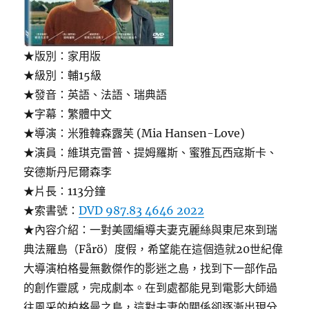
★版別：家用版
★級別：輔15級
★發音：英語、法語、瑞典語
★字幕：繁體中文
★導演：米雅韓森露芙 (Mia Hansen-Love)
★演員：維琪克雷普、提姆羅斯、蜜雅瓦西寇斯卡、
安德斯丹尼爾森李
★片長：113分鐘
★索書號：
DVD 987.83 4646 2022
★內容介紹：一對美國編導夫妻克麗絲與東尼來到瑞
典法羅島（Fårö）度假，希望能在這個造就20世紀偉
大導演柏格曼無數傑作的影迷之島，找到下一部作品
的創作靈感，完成劇本。在到處都能見到電影大師過
往風采的柏格曼之島，這對夫妻的關係卻逐漸出現分