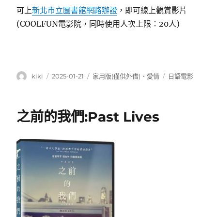
可上
新北市立圖書館網路辦證
，即可線上觀賞影片
(COOLFUN電影院，同時使用人次上限：20人)
作
發
分
標
kiki
2025-01-21
家用版(僅供外借)
、
愛情
日語電影
者
佈
類
籤
日
期:
之前的我們:Past Lives