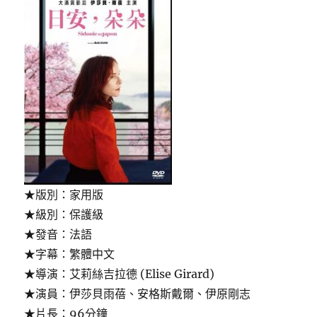
★版別：家用版
★級別：保護級
★發音：法語
★字幕：繁體中文
★導演：艾莉絲吉拉德 (Elise Girard)
★演員：伊莎貝雨蓓、安格斯戴爾、伊原剛志
★片長：96分鐘