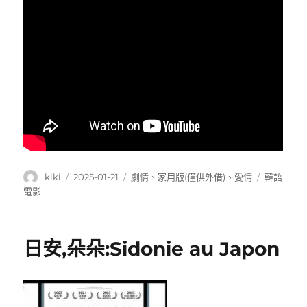
作
發
分
標
kiki
2025-01-21
劇情
、
家用版(僅供外借)
、
愛情
韓語
者
佈
類
籤
電影
日
期:
日安,朵朵:Sidonie au Japon