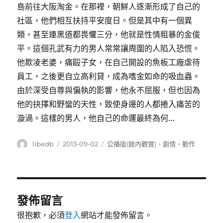
島前往大阪淘金。在那裡，朝鮮人逐漸形成了自己的
社區，他們相互扶持平安度日。但是其中有一個異
類，甚至連黑道都畏懼三分，他就是性情粗暴的金俊
平。這個孔武有力的男人常常讓周圍的人陷入恐慌。
他欺凌老婆，痛毆子女，在自己開設的魚板工廠虐待
員工，之後更自立高利貸，成為嗜金如命的吸血蟲。
由於深受自尊與偏執的影響，他永不屈服，但也因為
他的抉擇和野蠻的天性，致使身邊的人都捲入痛苦的
漩渦。這樣的男人，他自己的命運最終為何…
作
發
分
libedb
2013-09-02
公播版(館內觀賞)
、
劇情
、
動作
者
佈
類
日
期:
發佈留言
很抱歉，必須
登入
網站才能發佈留言。