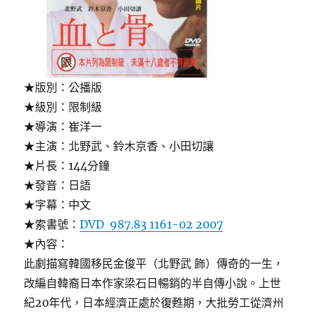
★版別：公播版
★級別：限制級
★導演：崔洋一
★主演：北野武、鈴木京香、小田切讓
★片長：144分鐘
★發音：日語
★字幕：中文
★索書號：
DVD 987.83 1161-02 2007
★內容：
此劇描寫韓國移民金俊平（北野武 飾）傳奇的一生，
改編自韓裔日本作家梁石日暢銷的半自傳小說。上世
紀20年代，日本經濟正處於復甦期，大批勞工從濟州