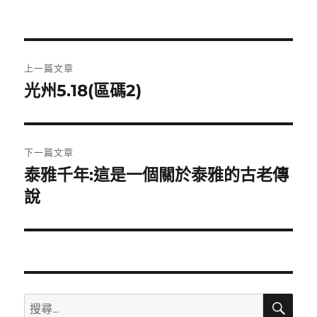
文
上一篇文章
章
光州5.18(區碼2)
上
一
導
篇
覽
文
下一篇文章
章:
泰雅千年:這是一個關於泰雅的古老傳
下
一
說
篇
文
章:
搜
搜
尋