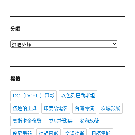
表
時
間
分類
分
類
標籤
DC（DCEU）電影
以色列巴勒斯坦
伍迪哈里遜
印度語電影
台灣導演
坎城影展
奧斯卡金像獎
威尼斯影展
安海瑟薇
席尼墨菲
德語電影
文溫德斯
日語電影