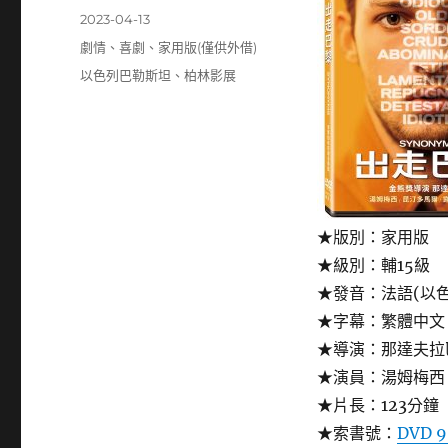
者
發
2023-04-13
佈
分
劇情
、
喜劇
、
家用版(僅供外借)
日
類
標
以色列巴勒斯坦
、
柏林影展
期:
籤
★版別：家用版
★級別：輔15級
★發音：法語(以色
★字幕：繁體中文
★導演：那達夫拉
★演員：湯姆梅西
★片長：123分鐘
★索書號：
DVD 9