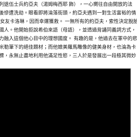
列退伍士兵約亞夫（湯姆梅西耶 飾），一心嚮往自由開放的法
後慘遭洗劫。眼看即將淪落街頭，約亞夫遇到一對生活富裕的情
女友卡洛琳，因而幸運獲救。 一無所有的約亞夫，索性決定脫
國人。他開始拒說希伯來語（母語），並透過背誦同義詞方式，
力融入這個他心目中的理想國度。 有趣的是，他過去在軍中的
米勒筆下的絕佳題材；而他媲美羅馬雕像的健美身材，也淪為卡
標，永無止盡地利用他滿足性慾，三人於是發展出一段極其微妙