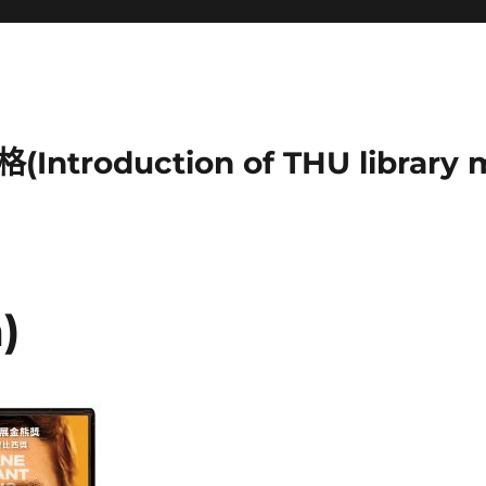
duction of THU library mu
)