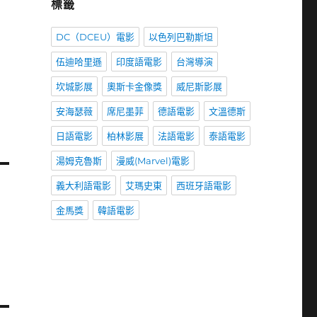
標籤
DC（DCEU）電影
以色列巴勒斯坦
伍迪哈里遜
印度語電影
台灣導演
坎城影展
奧斯卡金像獎
威尼斯影展
安海瑟薇
席尼墨菲
德語電影
文溫德斯
日語電影
柏林影展
法語電影
泰語電影
湯姆克魯斯
漫威(Marvel)電影
義大利語電影
艾瑪史東
西班牙語電影
金馬獎
韓語電影