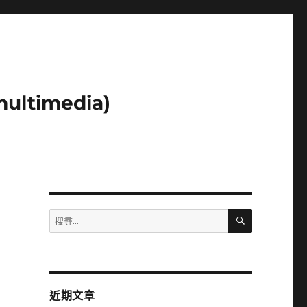
ltimedia)
搜
搜
尋
尋
關
鍵
字:
近期文章