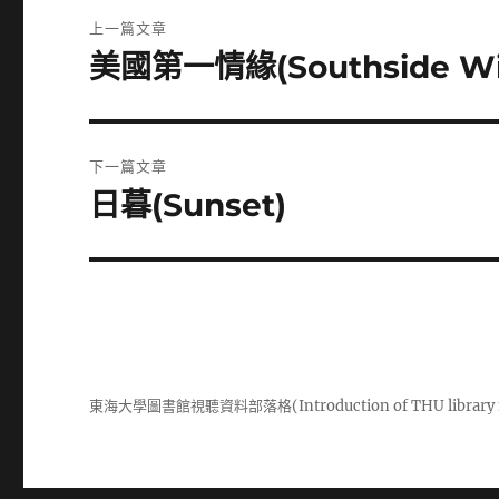
文
上一篇文章
章
美國第一情緣(Southside Wit
上
一
導
篇
覽
文
下一篇文章
章:
日暮(Sunset)
下
一
篇
文
章:
東海大學圖書館視聽資料部落格(Introduction of THU library m