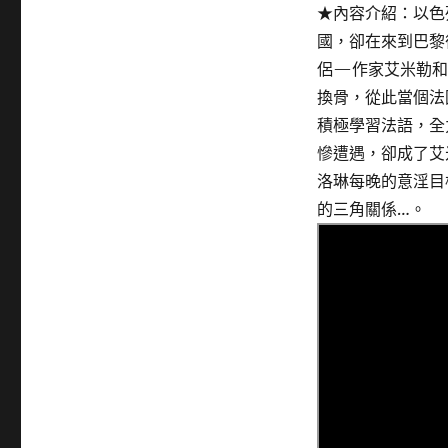
★內容介紹：以色
國，卻在來到巴黎
侶—作家艾米勒和
換骨，從此當個法
積極學習法語，全
慘遭遇，卻成了艾
洛琳每晚的意淫目
的三角關係…。