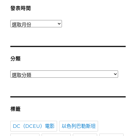
發表時間
發
表
時
間
分類
分
類
標籤
DC（DCEU）電影
以色列巴勒斯坦