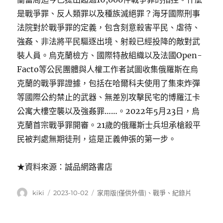
是戰爭罪、反人類罪以及種族滅絕罪？海牙國際刑事
法院對於戰爭罪的定義，包含刻意殺害平民、虐待、
強姦、非法將平民驅逐出境、射殺已經投降的敵對武
裝人員。烏克蘭檢方、國際特赦組織以及法國Open-
Facto等公民團體與人權工作者試圖收集俄羅斯在烏
克蘭的戰爭罪證據，包括在哈爾科夫使用了集束炸彈
等國際公約禁止的武器、無差別攻擊民宅的博羅江卡
公寓大樓空襲以及強姦罪……。2022年5月23日，烏
克蘭首宗戰爭罪開審。21歲的俄羅斯士兵坦承槍殺平
民被判處無期徒刑，這是正義伸張的第一步。
★資料來源：誠品網路書店
作
發
分
kiki
2023-10-02
家用版(僅供外借)
、
戰爭
、
紀錄片
者
佈
類
日