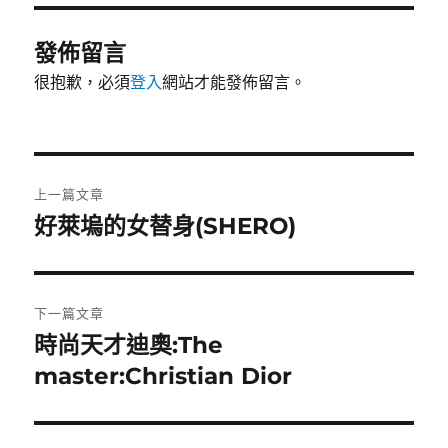
期:
發佈留言
很抱歉，必須
登入
網站才能發佈留言。
文
上一篇文章
章
好萊塢的女替身(SHERO)
上
一
導
篇
覽
文
下一篇文章
章:
時尚天才迪奧:The
下
一
master:Christian Dior
篇
文