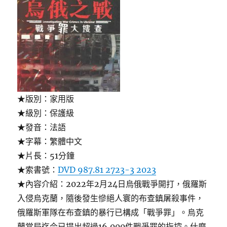
★版別：家用版
★級別：保護級
★發音：法語
★字幕：繁體中文
★片長：51分鐘
★索書號：
DVD 987.81 2723-3 2023
★內容介紹：2022年2月24日烏俄戰爭開打，俄羅斯
入侵烏克蘭，隨後發生慘絕人寰的布查鎮屠殺事件，
俄羅斯軍隊在布查鎮的暴行已構成「戰爭罪」。烏克
蘭當局迄今已提出超過16,000件戰爭罪的指控。什麼