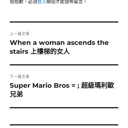
很抱歉，必須
登入
網站才能發佈留言。
文
上一篇文章
章
When a woman ascends the
上
一
stairs 上樓梯的女人
導
篇
覽
文
章:
下一篇文章
Super Mario Bros = ; 超級瑪利歐
下
一
兄弟
篇
文
章: