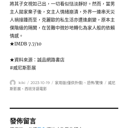
將其子女視如己出，一切看似恬淡靜好。然而，當男
主人拋家棄子後，女主人情緒崩潰，外界一連串天災
人禍接踵而至，克麗歐的私生活亦遭逢劇變，原本主
僕階級的隔閡，在苦難中微妙地轉化為家人般的依賴
情感。
★IMDB 7.7/10
★資料來源：誠品網路書店
#威尼斯影展
作
發
分
標
kiki
2023-10-19
家用版(僅供外借)
、
恐怖/驚悚
威尼
者
佈
類
籤
斯影展
、
西班牙語電影
日
期:
發佈留言