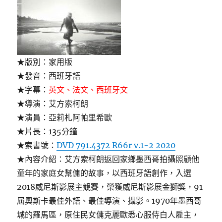
★版別：家用版
★發音：西班牙語
★字幕：
英文、法文、西班牙文
★導演：艾方索柯朗
★演員：亞莉札阿帕里希歐
★片長：135分鐘
★索書號：
DVD 791.4372 R66r v.1-2 2020
★內容介紹：艾方索柯朗返回家鄉墨西哥拍攝照顧他
童年的家庭女幫傭的故事，以西班牙語創作，入選
2018威尼斯影展主競賽，榮獲威尼斯影展金獅獎，91
屆奧斯卡最佳外語、最佳導演、攝影。1970年墨西哥
城的羅馬區，原住民女傭克麗歐悉心服侍白人雇主，