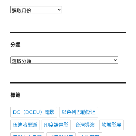
發
表
時
間
分類
分
類
標籤
DC（DCEU）電影
以色列巴勒斯坦
伍迪哈里遜
印度語電影
台灣導演
坎城影展