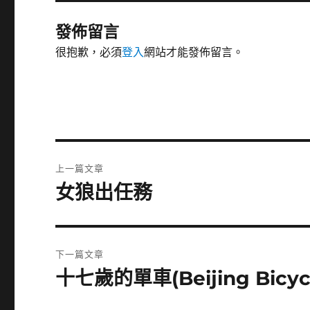
發佈留言
很抱歉，必須
登入
網站才能發佈留言。
文
上一篇文章
章
女狼出任務
上
一
導
篇
覽
文
下一篇文章
章:
十七歲的單車(Beijing Bicyc
下
一