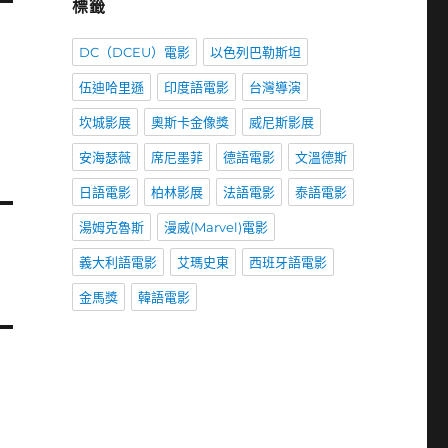
標籤
DC（DCEU）電影
以色列巴勒斯坦
伍迪哈里遜
印度語電影
台灣導演
坎城影展
奧斯卡金像獎
威尼斯影展
安海瑟薇
席尼墨菲
德語電影
文溫德斯
日語電影
柏林影展
法語電影
泰語電影
湯姆克魯斯
漫威(Marvel)電影
義大利語電影
艾瑪史東
西班牙語電影
金馬獎
韓語電影