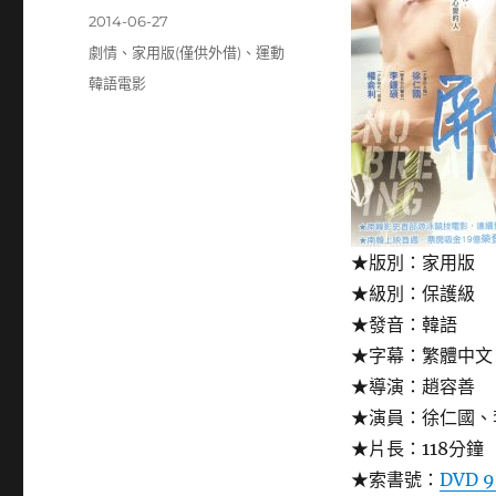
者
發
2014-06-27
佈
分
劇情
、
家用版(僅供外借)
、
運動
日
類
標
韓語電影
期:
籤
★版別：家用版
★級別：保護級
★發音：韓語
★字幕：繁體中文
★導演：趙容善
★演員：徐仁國、
★片長：118分鐘
★索書號：
DVD 9