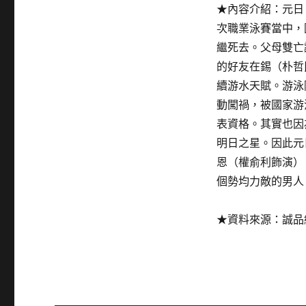
★內容介紹：元日
次職業泳賽當中，
繼死去。父母雙亡
的好友在錫（朴哲
續游水天賦。游泳
動闖禍，被國家游
表資格。其實也因
明日之星。因此元
恩（權俞利飾演）
個勢均力敵的男人
★資料來源：誠品