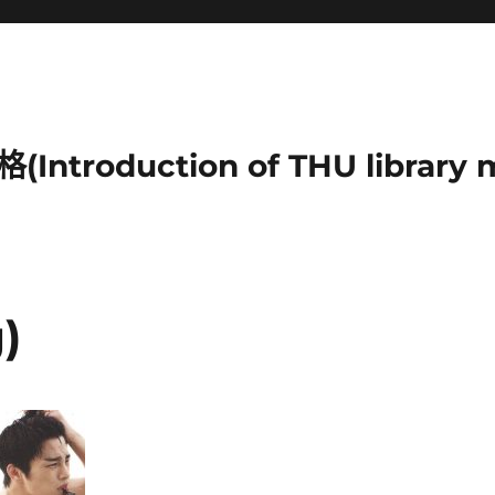
duction of THU library mu
)