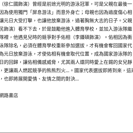
（徐仁國飾演）曾經是前途光明的游泳冠軍，可是父親在最後一
因為使用獨門「屏息游法」而意外身亡；母親也因為過度傷心相
讓元日大受打擊，也讓他放棄游泳，過著胸無大志的日子。父親
民飾演）看不下去，於是鼓勵他進入體育學校，並加入游泳隊繼
隊裡，他遇見兒時的競爭對手佑相（李鍾碩飾演）。佑相因為衝
泳隊除名，必須在體育學校重新參加選拔，才有機會奪回國家代
為元日放棄游泳，才使佑相有機會取代位置，成為國家游泳隊的
日的回歸，讓佑相備感威脅，尤其兩人還同時愛上在錫的女兒靜
，更讓兩人燃起競爭的熊熊烈火…。國家代表選拔即將到來，這
，也即將展開愛情、友情之間的對決…
網路書店