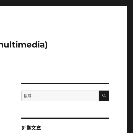
ltimedia)
搜
搜
尋
尋
關
鍵
字:
近期文章