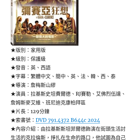
★版別：家用版
★級別：保護級
★發音：英、西語
★字幕：繁體中文、簡中、英、法、韓、西、泰
★導演：詹梅斯山繆
★演員：拉基斯史坦費爾德、RJ賽勒、艾佛烈伍達、
詹姆斯麥艾維、班尼迪克康柏拜區
★片長：129分鐘
★索書號：
DVD 791.4372 B644c 2024
★內容介紹：由拉基斯斯坦菲爾德飾演在街頭生活討
生活的克拉倫斯，掙扎在生命的路口，他試圖為自己