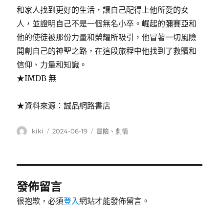
和家人找到更好的生活，讓自己配得上他所愛的女
人，並證明自己不是一個無名小卒。崛起的彌賽亞和
他的使徒被那份力量和榮耀所吸引，他冒著一切風險
開創自己的神聖之路，在這段旅程中他找到了救贖和
信仰、力量和知識。
★IMDB 無
★資料來源：誠品網路書店
作
發
分
kiki
2024-06-19
冒險
、
劇情
者
佈
類
日
期:
發佈留言
很抱歉，必須
登入
網站才能發佈留言。