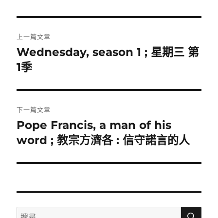
文
上一篇文章
章
Wednesday, season 1 ; 星期三 第
上
一
1季
導
篇
覽
文
章:
下一篇文章
Pope Francis, a man of his
下
一
word ; 教宗方濟各 : 信守諾言的人
篇
文
章:
搜
搜
尋