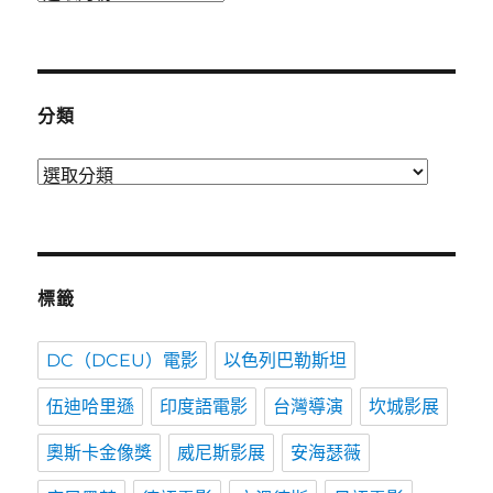
表
時
間
分類
分
類
標籤
DC（DCEU）電影
以色列巴勒斯坦
伍迪哈里遜
印度語電影
台灣導演
坎城影展
奧斯卡金像獎
威尼斯影展
安海瑟薇