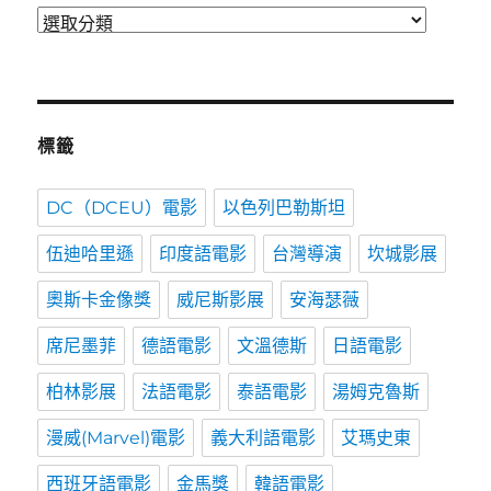
分
類
標籤
DC（DCEU）電影
以色列巴勒斯坦
伍迪哈里遜
印度語電影
台灣導演
坎城影展
奧斯卡金像獎
威尼斯影展
安海瑟薇
席尼墨菲
德語電影
文溫德斯
日語電影
柏林影展
法語電影
泰語電影
湯姆克魯斯
漫威(Marvel)電影
義大利語電影
艾瑪史東
西班牙語電影
金馬獎
韓語電影