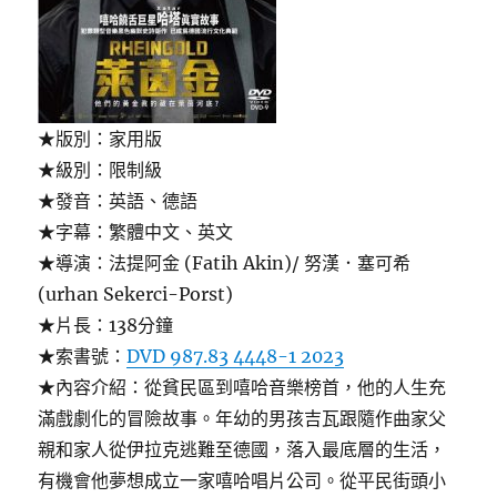
★版別：家用版
★級別：限制級
★發音：英語、德語
★字幕：繁體中文、英文
★導演：法提阿金 (Fatih Akin)/ 努漢．塞可希
(urhan Sekerci-Porst)
★片長：138分鐘
★索書號：
DVD 987.83 4448-1 2023
★內容介紹：從貧民區到嘻哈音樂榜首，他的人生充
滿戲劇化的冒險故事。年幼的男孩吉瓦跟隨作曲家父
親和家人從伊拉克逃難至德國，落入最底層的生活，
有機會他夢想成立一家嘻哈唱片公司。從平民街頭小