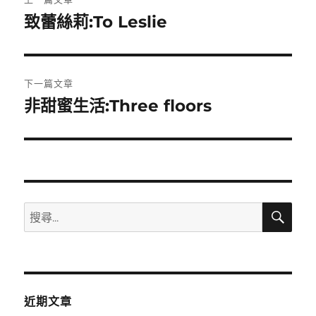
章
致蕾絲莉:To Leslie
上
一
導
篇
覽
文
下一篇文章
章:
非甜蜜生活:Three floors
下
一
篇
文
章:
搜
搜
尋
尋
關
鍵
字:
近期文章