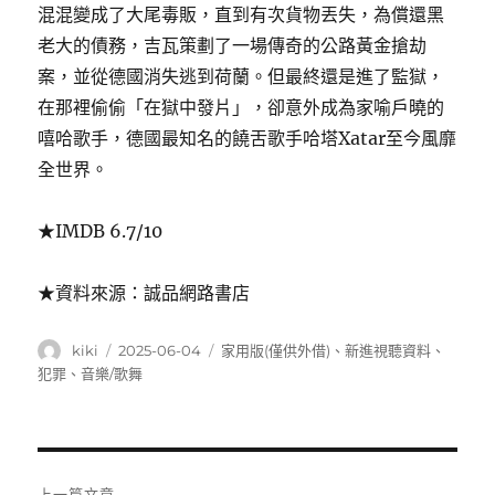
混混變成了大尾毒販，直到有次貨物丟失，為償還黑
老大的債務，吉瓦策劃了一場傳奇的公路黃金搶劫
案，並從德國消失逃到荷蘭。但最終還是進了監獄，
在那裡偷偷「在獄中發片」，卻意外成為家喻戶曉的
嘻哈歌手，德國最知名的饒舌歌手哈塔Xatar至今風靡
全世界。
★IMDB 6.7/10
★資料來源：誠品網路書店
作
發
分
kiki
2025-06-04
家用版(僅供外借)
、
新進視聽資料
、
者
佈
類
犯罪
、
音樂/歌舞
日
期:
文
上一篇文章