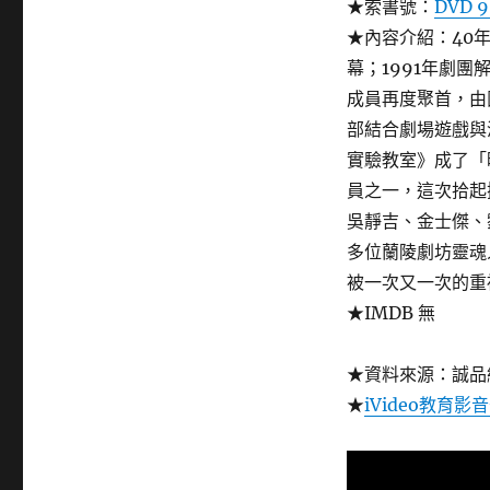
★索書號：
DVD 9
★內容介紹：40
幕；1991年劇
成員再度聚首，由
部結合劇場遊戲與
實驗教室》成了「
員之一，這次拾起
吳靜吉、金士傑、
多位蘭陵劇坊靈魂人
被一次又一次的重
★IMDB 無
★資料來源：誠品
★
iVideo教育影