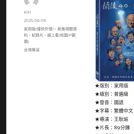
作
kiki
者
發
2025-06-06
佈
分
家用版(僅供外借)
、
新進視聽資
日
類
料
、
紀錄片
、
線上看(校園IP範
期:
圍)
標
台灣導演
籤
★版別：家用版
★級別：普遍級
★發音：國語
★字幕：繁體中文
★導演：王耿瑜
★片長：89分鐘