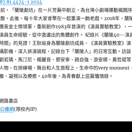
87.81 4474-1 2024
年前，「蘭陵劇坊」在一片荒蕪中創立，為台灣小劇場運動揭開
團解散。此後，每十年大家會聚在一起重演一齣老戲。2018年，蘭
團長金士傑領軍，重新創作1983年首演的《演員實驗教室》，
演員生命經驗，從中激盪出的集體創作。 紀錄片《蘭陵40—演
時間」的見證！王耿瑜身為蘭陵劇坊成員、《演員實驗教室》演
攝影機，深入排演過程，記錄台下「蘭陵人」的日常互動。訪談
劉若瑀、馬汀尼、楊麗音、鄧安寧、趙自強、游安順、黃哲斌等
物，在排練場、舞台和人生旅程上，生命中的very moment
複、凝視以及療癒。40年後，為青春獻上這篇懺情錄。
網路書店
音公播網
(限校內IP)