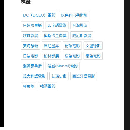
標籤
DC（DCEU）電影
以色列巴勒斯坦
伍迪哈里遜
印度語電影
台灣導演
坎城影展
奧斯卡金像獎
威尼斯影展
安海瑟薇
席尼墨菲
德語電影
文溫德斯
日語電影
柏林影展
法語電影
泰語電影
湯姆克魯斯
漫威(Marvel)電影
義大利語電影
艾瑪史東
西班牙語電影
金馬獎
韓語電影