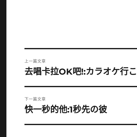
文
上一篇文章
章
去唱卡拉OK吧!:カラオケ行こ
上
一
導
篇
覽
文
下一篇文章
章:
快一秒的他:1秒先の彼
下
一
篇
文