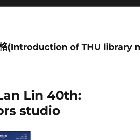
duction of THU library mu
 Lin 40th:
rs studio