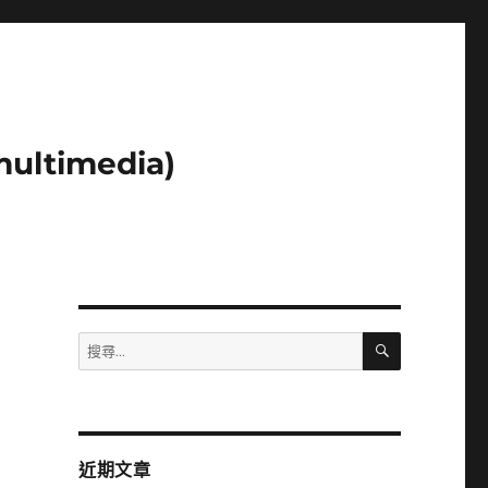
ltimedia)
搜
搜
尋
尋
關
鍵
字:
近期文章