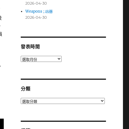
2026-04-30
序
Weapons ; 凶器
陵
2026-04-30
一
員
發表時間
發
表
，
時
間
分類
分
類