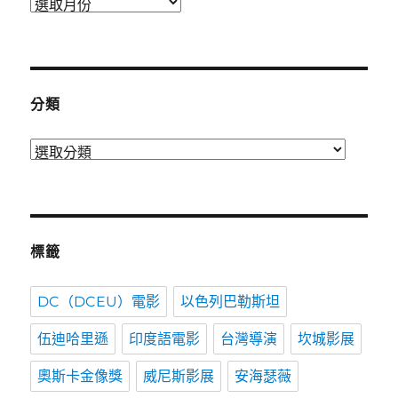
發
表
時
間
分類
分
類
標籤
DC（DCEU）電影
以色列巴勒斯坦
伍迪哈里遜
印度語電影
台灣導演
坎城影展
奧斯卡金像獎
威尼斯影展
安海瑟薇