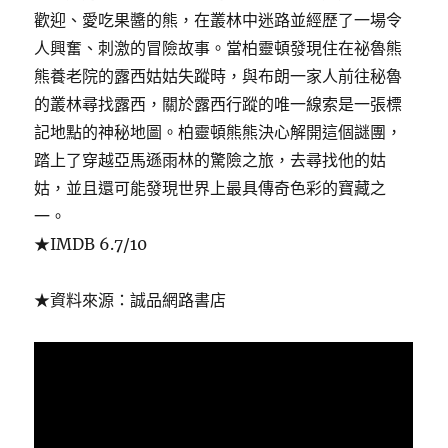
歡迎、愛吃果醬的熊，在叢林中迷路並經歷了一場令
人興奮、刺激的冒險故事。當柏靈頓發現住在祕魯熊
熊養老院的露西姑姑失蹤時，與布朗一家人前往秘魯
的叢林尋找露西，關於露西行蹤的唯一線索是一張標
記地點的神秘地圖。柏靈頓熊熊決心解開這個謎團，
踏上了穿越亞馬遜雨林的驚險之旅，去尋找他的姑
姑，並且還可能發現世界上最具傳奇色彩的寶藏之
一。
★IMDB 6.7/10
★資料來源：誠品網路書店