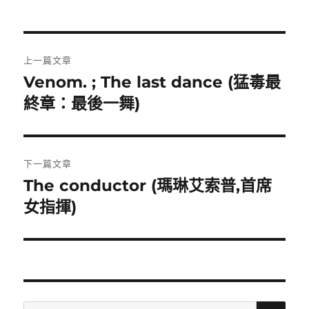
期:
文
上一篇文章
章
Venom. ; The last dance (猛毒最
上
一
終章：最後一舞)
導
篇
覽
文
章:
下一篇文章
The conductor (瑪琳艾索普,首席
下
一
女指揮)
篇
文
章:
搜