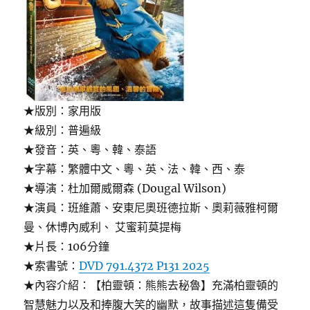
★版別：家用版
★級別：普遍級
★發音：英、粵、韓、泰語
★字幕：繁體中文、粵、英、法、韓、西、泰
★導演：杜加爾威爾森 (Dougal Wilson)
★演員：班維蕭、安東尼奧班德拉斯、奧莉薇雅柯爾
曼、休博內威利、 艾蜜莉莫提梅
★片長：106分鐘
★索書號：
DVD 791.4372 P131 2025
★內容介紹：【柏靈頓：熊熊去秘魯】充滿柏靈頓的
智慧魅力以及和捧腹大笑的幽默，故事描述這隻備受