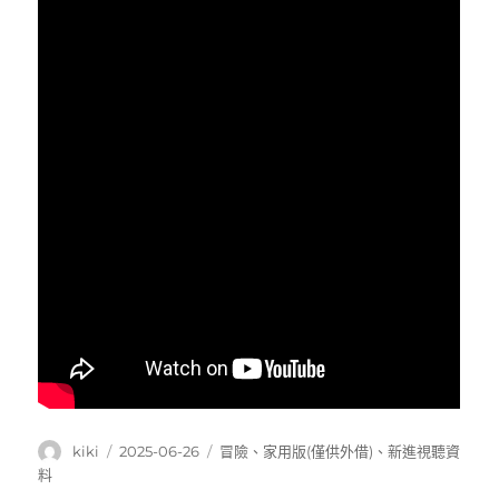
作
發
分
kiki
2025-06-26
冒險
、
家用版(僅供外借)
、
新進視聽資
者
佈
類
料
日