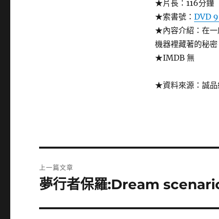
★片長：116分鐘
★索書號：
DVD 9
★內容介紹：在一
機器裡藏著的秘密
★IMDB 無
★資料來源：誠品
文
上一篇文章
章
夢行者保羅:Dream scenari
上
一
導
篇