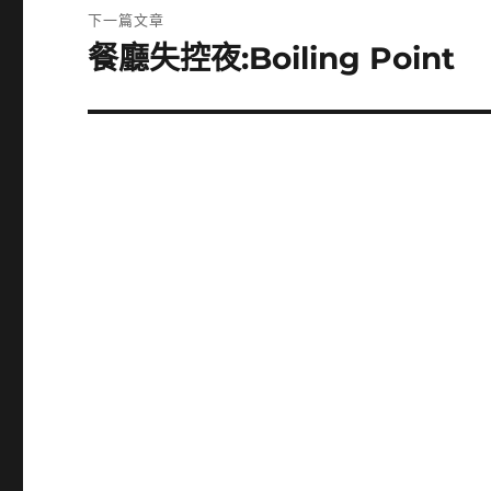
覽
文
下一篇文章
章:
餐廳失控夜:Boiling Point
下
一
篇
文
章: