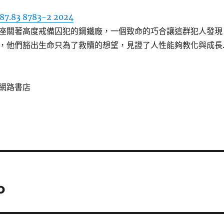
87.83 8783-2 2024
座關著高度戒備囚犯的鋼鐵廠，一個致命的巧合讓這群犯人發現
，他們豁出生命只為了救贖的想望，見證了人性能夠教化與成長
網路書店
o