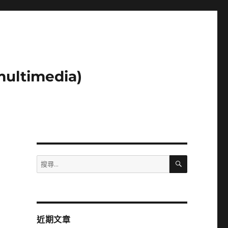
ltimedia)
搜
搜
尋
尋
關
鍵
字:
近期文章