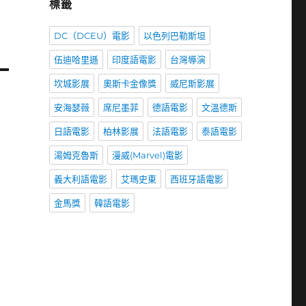
標籤
DC（DCEU）電影
以色列巴勒斯坦
伍迪哈里遜
印度語電影
台灣導演
坎城影展
奧斯卡金像獎
威尼斯影展
安海瑟薇
席尼墨菲
德語電影
文溫德斯
日語電影
柏林影展
法語電影
泰語電影
湯姆克魯斯
漫威(Marvel)電影
義大利語電影
艾瑪史東
西班牙語電影
金馬獎
韓語電影