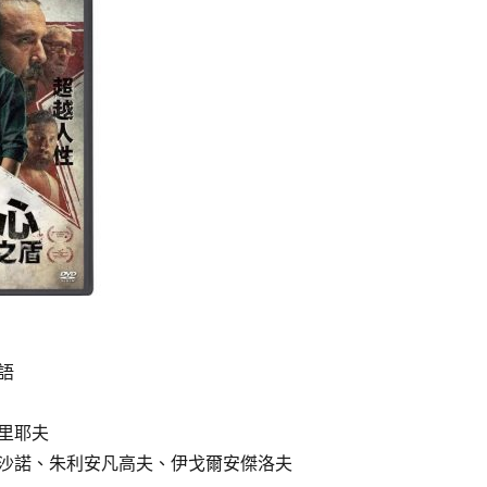
語
里耶夫
沙諾、朱利安凡高夫、伊戈爾安傑洛夫