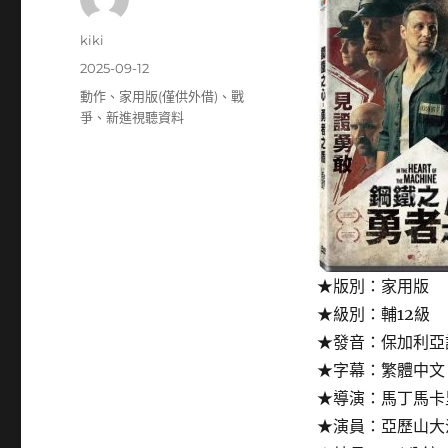
作
kiki
者
發
2025-09-12
佈
分
動作
、
家用版(僅供外借)
、
戰
日
類
爭
、
新進視聽資料
期:
★版別：家用版
★級別：輔12級
★發音：保加利亞
★字幕：繁體中文
★導演：馬丁馬卡
★演員：亞歷山大