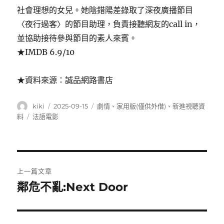
社會理想的女兒。她陰錯陽差錄取了深夜廣播節目
〈夜行過客〉的節目助理，負責接聽網友的call in，
並協助接待參與節目的素人來賓。
★IMDB 6.9/10
★資料來源：誠品網路書店
作
發
分
kiki
2025-09-15
劇情
、
家用版(僅供外借)
、
新進視聽資
者
佈
類
標
料
法語電影
日
籤
期:
文
上一篇文章
章
鄰危不亂:Next Door
上
一
導
篇