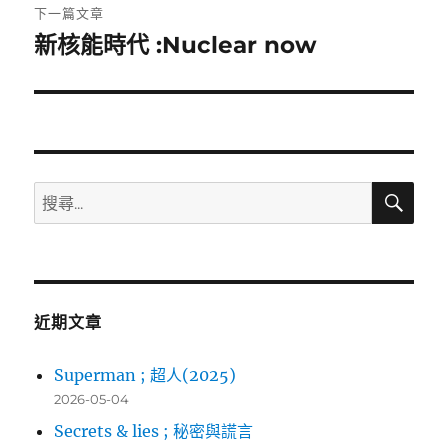
覽
文
下一篇文章
章:
新核能時代 :Nuclear now
下
一
篇
文
章:
搜
搜
尋
尋
關
鍵
字:
近期文章
Superman ; 超人(2025)
2026-05-04
Secrets & lies ; 秘密與謊言