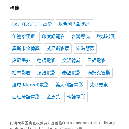
標籤
DC（DCEU）電影
以色列巴勒斯坦
伍迪哈里遜
印度語電影
台灣導演
坎城影展
奧斯卡金像獎
威尼斯影展
安海瑟薇
席尼墨菲
德語電影
文溫德斯
日語電影
柏林影展
法語電影
泰語電影
湯姆克魯斯
漫威(Marvel)電影
義大利語電影
艾瑪史東
西班牙語電影
金馬獎
韓語電影
東海大學圖書館視聽資料部落格(Introduction of THU library