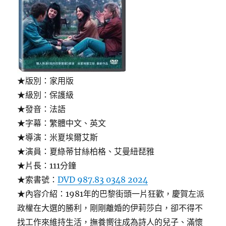
★版別：家用版
★級別：保護級
★發音：法語
★字幕：繁體中文、英文
★導演：米夏埃爾艾斯
★演員：夏綠蒂甘絲柏格、艾曼紐琵雅
★片長：111分鐘
★索書號：
DVD 987.83 0348 2024
★內容介紹：1981年的巴黎街頭一片狂歡，慶賀左派
政權在大選的勝利，剛剛離婚的伊莉莎白，卻不得不
找工作來維持生活，撫養嚮往成為詩人的兒子、滿懷