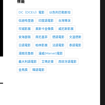
標籤
DC（DCEU）電影
以色列巴勒斯坦
伍迪哈里遜
印度語電影
台灣導演
坎城影展
奧斯卡金像獎
威尼斯影展
安海瑟薇
席尼墨菲
德語電影
文溫德斯
日語電影
柏林影展
法語電影
泰語電影
湯姆克魯斯
漫威(Marvel)電影
義大利語電影
艾瑪史東
西班牙語電影
金馬獎
韓語電影