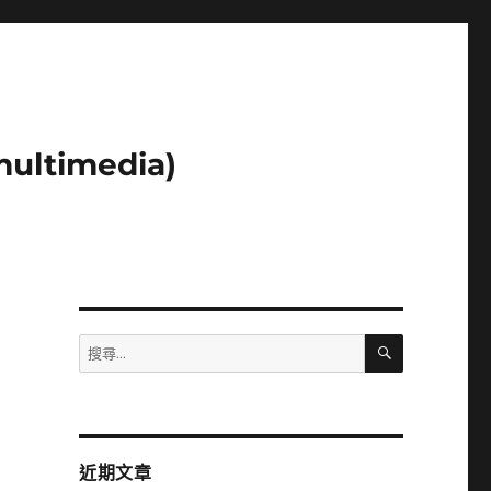
ltimedia)
搜
搜
尋
尋
關
鍵
字:
近期文章