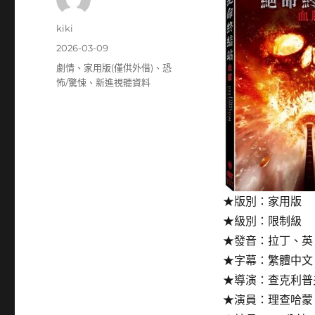
作
kiki
者
發
2026-03-09
佈
分
劇情
、
家用版(僅供外借)
、
恐
日
類
怖/驚悚
、
新進視聽資料
期:
★版別：家用版
★級別：限制級
★發音：拉丁、英
★字幕：繁體中文
★導演：查克利普夫斯基 
★演員：理查哈蒙