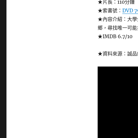
★片長：110分鐘
★索書號：
DVD 7
★內容介紹：大學
鄉，尋找唯一可能
★IMDB 6.7/10
★資料來源：誠品