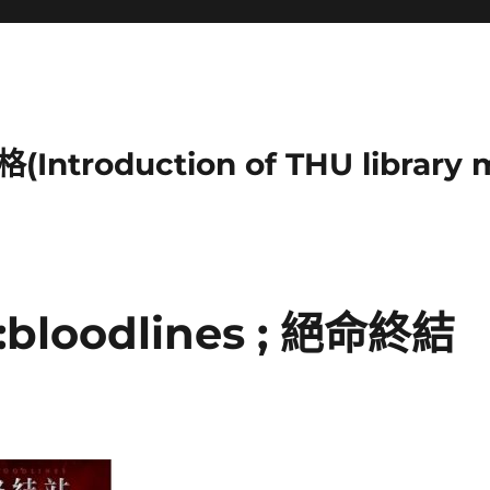
duction of THU library mu
n :bloodlines ; 絕命終結