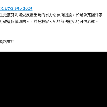
91.4372 F56 2025
生史黛芬妮飽受反覆出現的暴力惡夢所困擾，於是決定回到家
打破這個循環的人，並拯救家人免於無法避免的可怕厄運。
網路書店