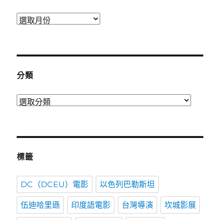
發
表
時
間
分類
分
類
標籤
DC（DCEU）電影
以色列巴勒斯坦
伍迪哈里遜
印度語電影
台灣導演
坎城影展