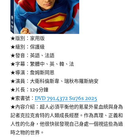
★版別：家用版
★級別：保護級
★發音：英語、法語
★字幕：繁體中、英、韓、法
★導演：詹姆斯岡恩
★演員：大衛科倫斯韋、瑞秋布羅斯納安
★片長：129分鐘
★索書號：
DVD 791.4372 Su76s 2025
★內容介紹：超人必須平衡他的氪星外星血統與身為
記者克拉克肯特的人類成長經歷。作為真理、正義和
人性的化身，他很快就發現自己身處一個視這些為過
時之物的世界。