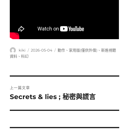
作
發
分
kiki
2026-05-04
動作
、
家用版(僅供外借)
、
新進視聽
者
佈
類
資料
、
科幻
日
期:
文
上一篇文章
章
Secrets & lies ; 秘密與謊言
上
一
導
篇
覽
文
章: