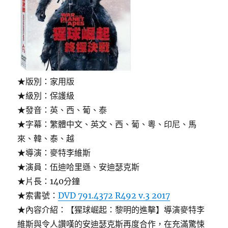
★版別：家用版
★級別：保護級
★發音：英、西、葡、泰
★字幕：繁體中文、英文、西、葡、粵、印尼、馬
來、韓、泰、越
★導演：麥特李維斯
★演員：伍迪哈里遜、安迪瑟克斯
★片長：140分鐘
★索書號：
DVD 791.4372 R492 v.3 2017
★內容介紹：【猩球崛起：黎明的進擊】導演麥特李
維斯與令人讚嘆的安迪瑟克斯再度合作，在充滿驚悚