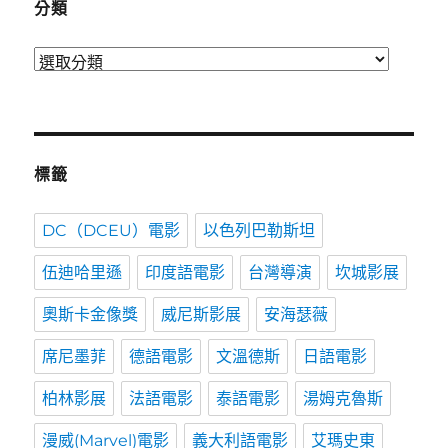
分類
分
類
標籤
DC（DCEU）電影
以色列巴勒斯坦
伍迪哈里遜
印度語電影
台灣導演
坎城影展
奧斯卡金像獎
威尼斯影展
安海瑟薇
席尼墨菲
德語電影
文溫德斯
日語電影
柏林影展
法語電影
泰語電影
湯姆克魯斯
漫威(Marvel)電影
義大利語電影
艾瑪史東