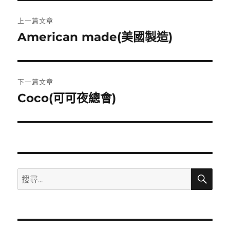
文
上一篇文章
章
American made(美國製造)
上
一
導
篇
覽
文
下一篇文章
章:
Coco(可可夜總會)
下
一
篇
文
章:
搜
搜
尋
尋
關
鍵