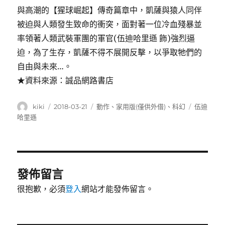
與高潮的【猩球崛起】傳奇篇章中，凱薩與猿人同伴
被迫與人類發生致命的衝突，面對著一位冷血殘暴並
率領著人類武裝軍團的軍官(伍迪哈里遜 飾)強烈逼
迫，為了生存，凱薩不得不展開反擊，以爭取牠們的
自由與未來…。
★資料來源：誠品網路書店
作
發
分
標
kiki
2018-03-21
動作
、
家用版(僅供外借)
、
科幻
伍迪
者
佈
類
籤
哈里遜
日
期:
發佈留言
很抱歉，必須
登入
網站才能發佈留言。