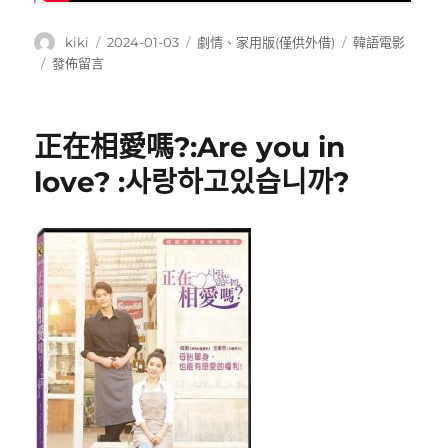
作
發
分
標
kiki
2024-01-03
劇情
、
家用版(僅供外借)
韓語電影
者
佈
類
籤
在
發佈留言
日
〈因
期:
愛
重
正在相愛嗎?:Are you in
生:Gyeong
－
love? :사랑하고있습니까?
ah’s
Daughter〉