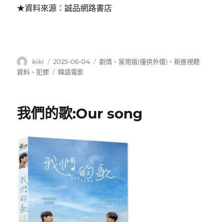
★資料來源：誠品網路書店
作
發
分
kiki
2025-06-04
劇情
、
家用版(僅供外借)
、
新進視聽
者
佈
類
標
資料
、
犯罪
韓語電影
日
籤
期:
我們的歌:Our song