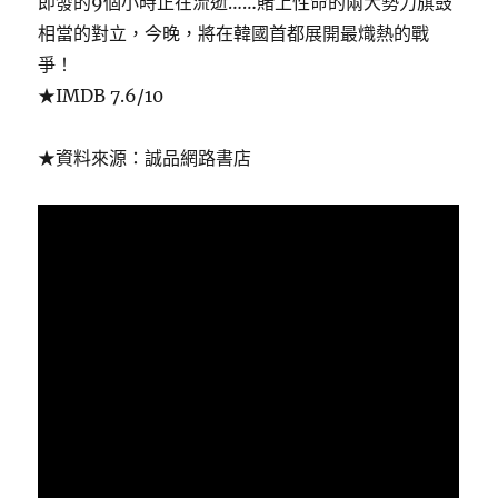
即發的9個小時正在流逝……賭上性命的兩大勢力旗鼓
相當的對立，今晚，將在韓國首都展開最熾熱的戰
爭！
★IMDB 7.6/10
★資料來源：誠品網路書店