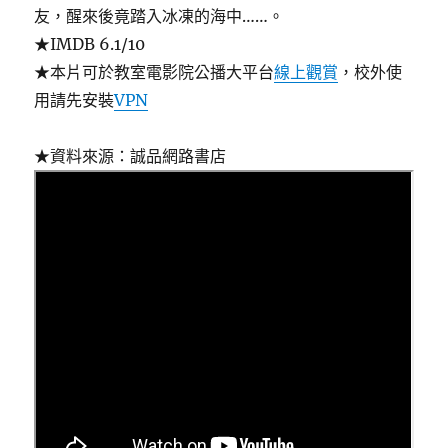
友，醒來後竟踏入冰凍的海中……。
★IMDB 6.1/10
★本片可於教室電影院公播大平台
線上觀賞
，校外使
用請先安裝
VPN
★資料來源：誠品網路書店