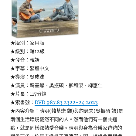
★版別：家用版
★級別：輔12級
★發音：韓語
★字幕：繁體中文
★導演：吳成洙
★演員：韓基燦、吳振碩、柳和榮、柳惠仁
★片長：117分鐘
★索書號：
DVD 987.83 2322-24 2023
★內容介紹：晴明(韓基燦 飾)與約瑟夫(吳振碩 飾)是
兩個生活環境截然不同的人。然而他們有一個共通
點，就是同樣都熱愛音樂。晴明與身為音樂家爸爸的