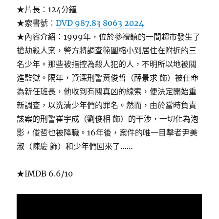
★片長：124分鐘
★索書號：
DVD 987.83 8063 2024
★內容介紹：1999年，位於參禮鎮的一間超市發生了
搶劫殺人案，警方將調查範圍縮小到居住在附近的三
名少年。那些被指控為殺人犯的人，不明所以地被關
進監獄。隔年，資深刑警黃俊哲（薛景求 飾）被任命
為新任班長，他收到有關真凶的線索，便決定開始重
新調查，以洗清少年們的罪名。然而，由於當時負責
該案的刑警崔宇成（劉俊相 飾）的干涉，一切化為泡
影，俊哲也被降職。16年後，案件的唯一目擊者尹美
淑（陳慶 飾）和少年們回來了……
★IMDB 6.6/10