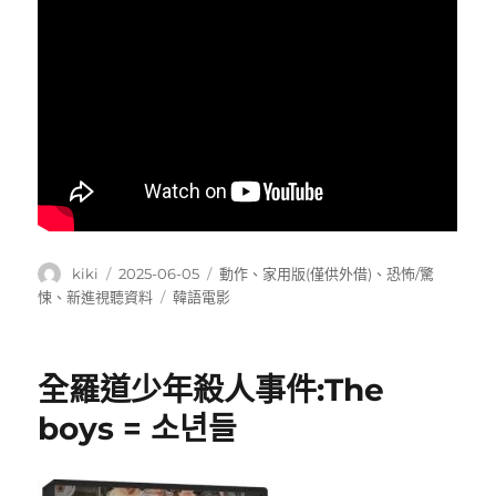
作
發
分
kiki
2025-06-05
動作
、
家用版(僅供外借)
、
恐怖/驚
者
佈
類
標
悚
、
新進視聽資料
韓語電影
日
籤
期:
全羅道少年殺人事件:The
boys = 소년들