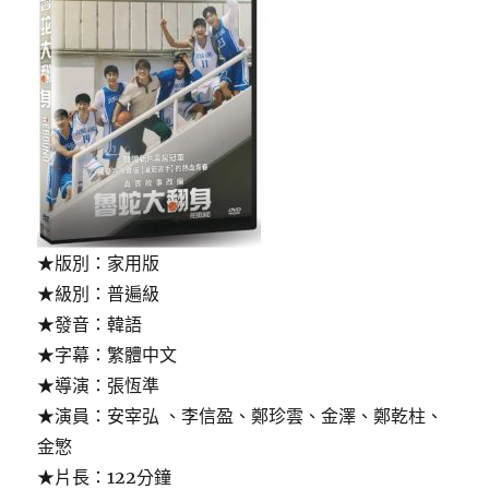
★版別：家用版
★級別：普遍級
★發音：韓語
★字幕：繁體中文
★導演：張恆準
★演員：安宰弘 、李信盈、鄭珍雲、金澤、鄭乾柱、
金慜
★片長：122分鐘