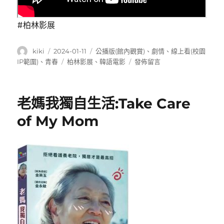
#柏林影展
作
發
分
kiki
2024-01-11
公播版(館內觀賞)
、
劇情
、
線上看(校園
者
佈
類
標
在
IP範圍)
、
青春
柏林影展
、
韓語電影
發佈留言
日
籤
〈引
期:
言:Introduction〉
老媽我獨自生活:Take Care
of My Mom