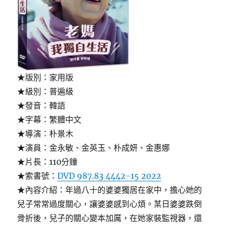
★版別：家用版
★級別：普遍級
★發音：韓語
★字幕：繁體中文
★導演：朴景木
★演員：金永敏、金英玉、朴成妍、金惠娜
★片長：110分鐘
★索書號：
DVD 987.83 4442-15 2022
★內容介紹：年過八十的婆婆獨居在家中，擔心她的
兒子常常過度關心，讓婆婆感到心煩。某日婆婆跌倒
骨折後，兒子的關心變本加厲，在她家裝監視器，還