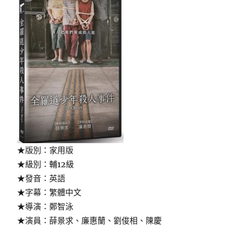
★版別：家用版
★級別：輔12級
★發音：英語
★字幕：繁體中文
★導演：鄭智泳
★演員：薛景求、廉惠蘭、劉俊相、陳慶