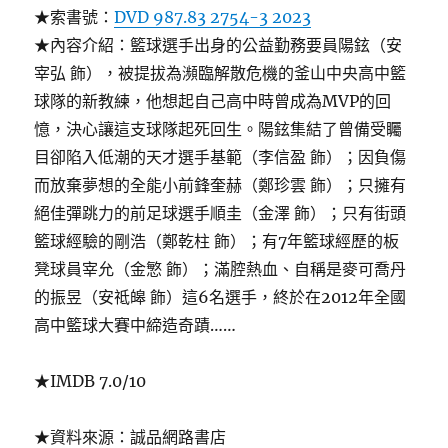
★索書號：
DVD 987.83 2754-3 2023
★內容介紹：籃球選手出身的公益勤務要員陽鉉（安
宰弘 飾），被提拔為瀕臨解散危機的釜山中央高中籃
球隊的新教練，他想起自己高中時曾成為MVP的回
憶，決心讓這支球隊起死回生。陽鉉集結了曾備受矚
目卻陷入低潮的天才選手基範（李信盈 飾）；因負傷
而放棄夢想的全能小前鋒奎赫（鄭珍雲 飾）；只擁有
絕佳彈跳力的前足球選手順圭（金澤 飾）；只有街頭
籃球經驗的剛浩（鄭乾柱 飾）；有7年籃球經歷的板
凳球員宰允（金慜 飾）；滿腔熱血、自稱是麥可喬丹
的振昱（安祗皞 飾）這6名選手，終於在2012年全國
高中籃球大賽中締造奇蹟……
★IMDB 7.0/10
★資料來源：誠品網路書店