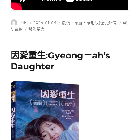
作
發
分
標
kiki
2024-01-04
劇情
、
家庭
、
家用版(僅供外借)
韓
者
佈
類
籤
在
語電影
發佈留言
日
〈老
期:
媽
我
因愛重生:Gyeong－ah’s
獨
自
Daughter
生
活:Take
Care
of
My
Mom〉