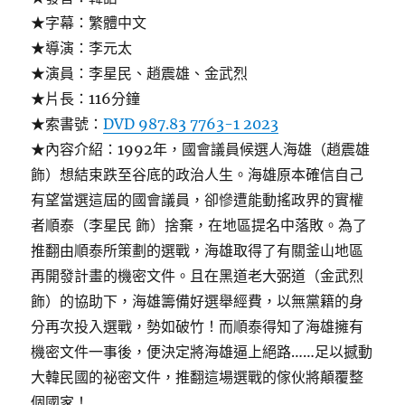
★字幕：繁體中文
★導演：李元太
★演員：李星民、趙震雄、金武烈
★片長：116分鐘
★索書號：
DVD 987.83 7763-1 2023
★內容介紹：1992年，國會議員候選人海雄（趙震雄
飾）想結束跌至谷底的政治人生。海雄原本確信自己
有望當選這屆的國會議員，卻慘遭能動搖政界的實權
者順泰（李星民 飾）捨棄，在地區提名中落敗。為了
推翻由順泰所策劃的選戰，海雄取得了有關釜山地區
再開發計畫的機密文件。且在黑道老大弼道（金武烈
飾）的協助下，海雄籌備好選舉經費，以無黨籍的身
分再次投入選戰，勢如破竹！而順泰得知了海雄擁有
機密文件一事後，便決定將海雄逼上絕路……足以撼動
大韓民國的祕密文件，推翻這場選戰的傢伙將顛覆整
個國家！