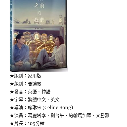
★版別：家用版
★級別：普遍級
★發音：英語、韓語
★字幕：繁體中文、英文
★導演：席琳宋 (Celine Song)
★演員：葛麗塔李、劉台午、約翰馬加羅、文勝雅
★片長：105分鐘