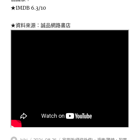
★IMDB 6.3/10
★資料來源：誠品網路書店
作
發
分
kiki
2024-08-26
家用版(僅供外借)
、
恐怖/驚悚
、
犯罪