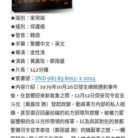
★版別：家用版
★級別：保護級
★發音：韓語
★字幕：繁體中文、英文
★導演：金性洙
★演員：黃晸玟、鄭雨盛
★片長：142分鐘
★索書號：
DVD 987.83 8013-2 2024
★內容介紹：1979年10月26日發生總統遇刺事件
後，在首爾迎來新氣象之際，12月12日保安司令官全
斗光（黃晸玟 飾）發起政變，動員軍方內部的私人組
織，甚至還召回最前線的前方部隊到首爾。被權力蒙
蔽雙眼的全斗光所帶領的叛軍，以及與其對抗的首都
警備司令官李泰信（鄭雨盛 飾）的鎮壓軍之間，一觸