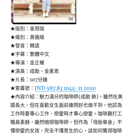
★版別：家用版
★級別：普遍級
★發音：韓語
★字幕：繁體中文
★導演：金正權
★演員：成勛、金素恩
★片長：107分鐘
★索書號：
DVD 987.83 1044-11 2020
★內容介紹：魅力滿分的咖啡師(成勛 飾)，雖然在美
國長大，但在喜歡女生面前連問好也做不到，他認為
工作時要專心工作、戀愛時才專心戀愛。咖啡廳打工
職員素靜，雖然暗戀咖啡師，但作為「母胎單身」不
懂戀愛的女孩，完全不懂男生的心，該如何獲得咖啡