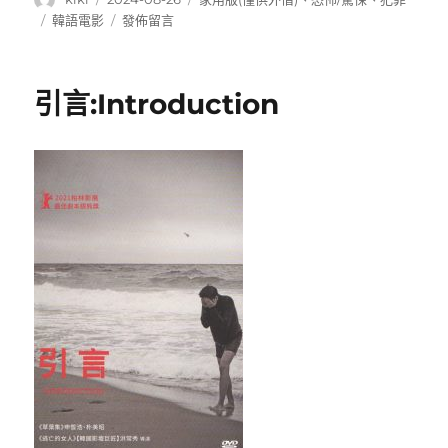
者
佈
類
標
在
韓語電影
發佈留言
日
籤
〈闇
期:
黑
對
引言:Introduction
決:The
Devil’s
Deal〉