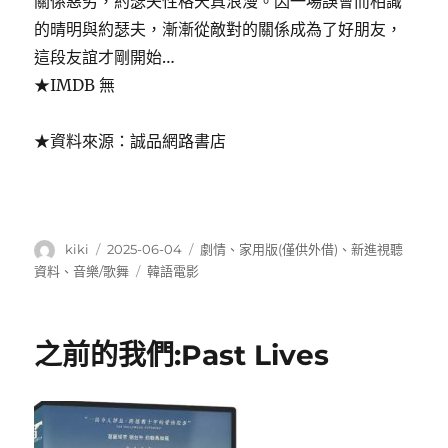
關係惡劣，約瑟夫性格天真浪漫。因一場誤會而相識
的晴明與約瑟夫，漸漸從敵對的關係成為了好朋友，
這段友誼才剛開始…
★IMDB 無
★資料來源：誠品網路書店
作
發
分
kiki
2025-06-04
劇情
、
家用版(僅供外借)
、
新進視聽
者
佈
類
標
資料
、
音樂/歌舞
韓語電影
日
籤
期:
之前的我們:Past Lives