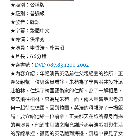
★版別：公播版
★級別：普遍級
★發音：韓語
★字幕：繁體中文
★導演：洪常秀
★演員：申皙浩、朴美昭
★片長：66分鐘
★索書號：
DVD 987.83 1200 2002
★內容介紹：年輕演員英浩前往父親經營的診所，正
逢父親幫一位男演員看診。朱苑為了學習服裝設計遠
赴柏林，住進了韓國藝術家的住所。為了一解相思，
英浩飛往柏林，只為見朱苑一面，兩人興奮地思考如
何一起待在德國。回到韓國，英浩的母親兜了一場飯
局，要介紹他給一位前輩，正是那天在診所擦身而過
的男演員，他酒酣耳熱之際竟訓斥起英浩戲劇與生活
的界線拿捏，鬱悶的英浩跑到海邊，沉睡中夢見了女