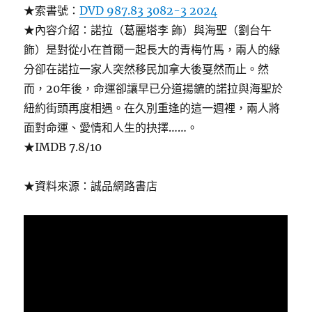
★索書號：
DVD 987.83 3082-3 2024
★內容介紹：諾拉（葛麗塔李 飾）與海聖（劉台午
飾）是對從小在首爾一起長大的青梅竹馬，兩人的緣
分卻在諾拉一家人突然移民加拿大後戛然而止。然
而，20年後，命運卻讓早已分道揚鑣的諾拉與海聖於
紐約街頭再度相遇。在久別重逢的這一週裡，兩人將
面對命運、愛情和人生的抉擇……。
★IMDB 7.8/10
★資料來源：誠品網路書店