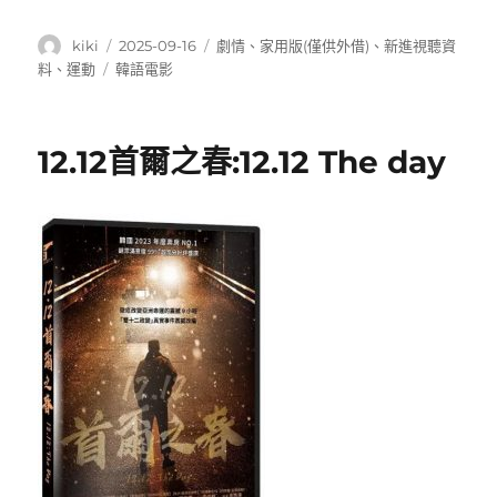
作
發
分
kiki
2025-09-16
劇情
、
家用版(僅供外借)
、
新進視聽資
者
佈
類
標
料
、
運動
韓語電影
日
籤
期:
12.12首爾之春:12.12 The day