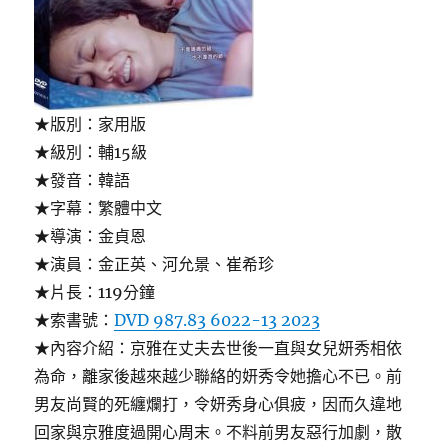
★版別：家用版
★級別：輔15級
★發音：韓語
★字幕：繁體中文
★導演：金貞恩
★演員：金正英、河允景、崔希珍
★片長：119分鐘
★索書號：
DVD 987.83 6022-13 2023
★內容介紹：京雅在丈夫去世後一直與女兒妍秀相依
為命，離家後越來越少聯絡的妍秀令她擔心不已。前
男友尚賢的死纏爛打，令妍秀身心俱疲，因而久違地
回家與京雅度過開心周末。不料前男友惡行加劇，散