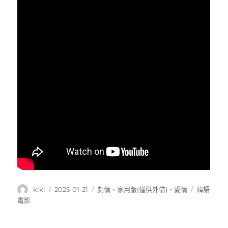
作
發
分
標
kiki
2025-01-21
劇情
、
家用版(僅供外借)
、
愛情
韓語
者
佈
類
籤
電影
日
期: