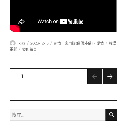
作
發
分
標
kiki
2023-12-15
劇情
、
家用版(僅供外借)
、
愛情
韓語
者
佈
類
籤
在
電影
發佈留言
日
〈正
期:
在
相
愛
文
頁次
1
嗎?:Are
you
下一
章
in
頁
love?
導
:
사
搜
搜
랑
覽
尋
尋
하
고