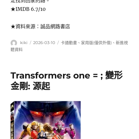
定找到回家的路。
★IMDB 6.7/10
★資料來源：誠品網路書店
作
發
分
kiki
2026-03-10
卡通動畫
、
家用版(僅供外借)
、
新進視
者
佈
類
聽資料
日
期:
Transformers one = ; 變形
金剛: 源起