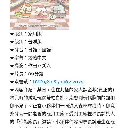
★版別：家用版
★級別：普遍級
★發音：日語、國語
★字幕：繁體中文
★導演：作田ハズム
★片長：69分鐘
★索書號：
DVD 987.85 1062 2025
★內容介紹：某日，住在北極的家人請企鵝(真正的)
將兒時的絨毛玩偶帶給白熊，沒想到玩偶胸前的鈕扣
卻不見了。正當小夥伴們一同進入森林尋找時，卻意
外發現一間老舊的玩具工廠。受到工廠裡擅長誇獎人
的「棕熊廠長」邀請，小夥伴們發揮專長試著生產玩