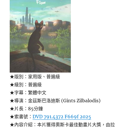
★版別：家用版、普遍級
★級別：普遍級
★字幕：繁體中文
★導演：金茲斯巴洛迪斯 (Gints Zilbalodis)
★片長：85分鐘
★索書號：
DVD 791.4372 F669f 2025
★內容介紹：本片獲得奧斯卡最佳動畫片大獎，由拉