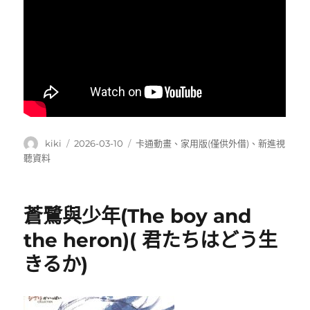
作
發
分
kiki
2026-03-10
卡通動畫
、
家用版(僅供外借)
、
新進視
者
佈
類
聽資料
日
期:
蒼鷺與少年(The boy and
the heron)( 君たちはどう生
きるか)