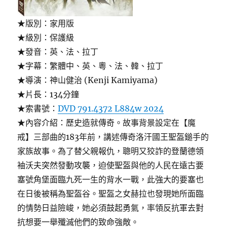
★版別：家用版
★級別：保護級
★發音：英、法、拉丁
★字幕：繁體中、英、粵、法、韓、拉丁
★導演：神山健治 (Kenji Kamiyama)
★片長：134分鐘
★索書號：
DVD 791.4372 L884w 2024
★內容介紹：歷史造就傳奇。故事背景設定在【魔
戒】三部曲的183年前，講述傳奇洛汗國王聖盔鎚手的
家族故事。為了替父親報仇，聰明又狡詐的登蘭德領
袖沃夫突然發動攻襲，迫使聖盔與他的人民在遠古要
塞號角堡面臨九死一生的背水一戰，此強大的要塞也
在日後被稱為聖盔谷。聖盔之女赫拉也發現她所面臨
的情勢日益險峻，她必須鼓起勇氣，率領反抗軍去對
抗想要一舉殲滅他們的致命強敵。