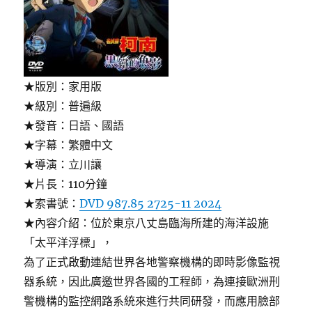
★版別：家用版
★級別：普遍級
★發音：日語、國語
★字幕：繁體中文
★導演：立川讓
★片長：110分鐘
★索書號：
DVD 987.85 2725-11 2024
★內容介紹：位於東京八丈島臨海所建的海洋設施
「太平洋浮標」，
為了正式啟動連結世界各地警察機構的即時影像監視
器系統，因此廣邀世界各國的工程師，為連接歐洲刑
警機構的監控網路系統來進行共同研發，而應用臉部