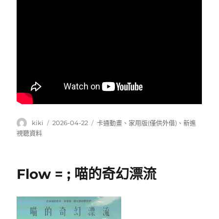
作
發
分
kiki
2026-04-22
卡通動畫
、
家用版(僅供外借)
、
新進
者
佈
類
視聽資料
日
期:
Flow = ; 喵的奇幻漂流