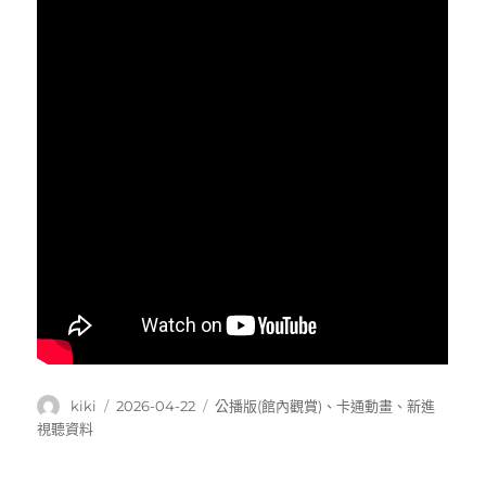
作
發
分
kiki
2026-04-22
公播版(館內觀賞)
、
卡通動畫
、
新進
者
佈
類
視聽資料
日
期: