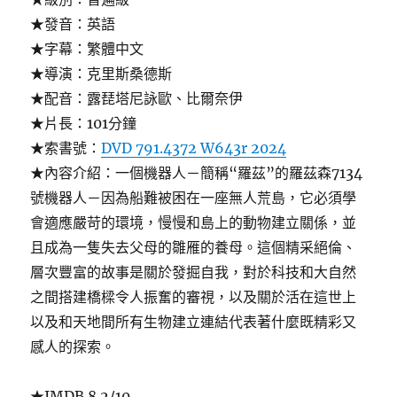
★發音：英語
★字幕：繁體中文
★導演：克里斯桑德斯
★配音：露琵塔尼詠歐、比爾奈伊
★片長：101分鐘
★索書號：
DVD 791.4372 W643r 2024
★內容介紹：一個機器人－簡稱“羅茲”的羅茲森7134
號機器人－因為船難被困在一座無人荒島，它必須學
會適應嚴苛的環境，慢慢和島上的動物建立關係，並
且成為一隻失去父母的雛雁的養母。這個精采絕倫、
層次豐富的故事是關於發掘自我，對於科技和大自然
之間搭建橋樑令人振奮的審視，以及關於活在這世上
以及和天地間所有生物建立連結代表著什麼既精彩又
感人的探索。
★IMDB 8.2/10