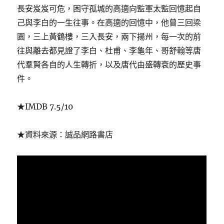
長安岌岌可危，困守孤城的高適向監軍太監回憶起自
己與李白的一生往事。在高適的回憶中，他曾三回梁
園，三上黃鶴樓，三入長安，兩下揚州，每一次的前
往與離去都見證了李白、杜甫、李龜年、哥舒翰等唐
代羣賢各自的人生轉折，以及唐代由盛轉衰的歷史事
件。
★IMDB 7.5/10
★資料來源：誠品網路書店