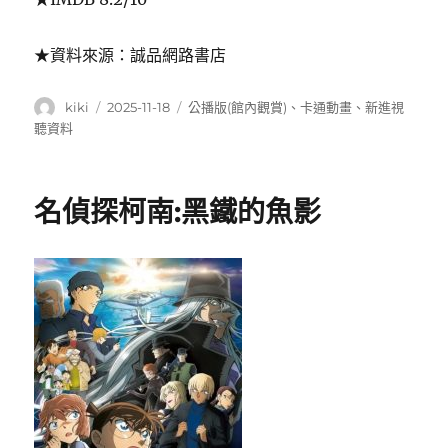
★資料來源：誠品網路書店
作
發
分
kiki
2025-11-18
公播版(館內觀賞)
、
卡通動畫
、
新進視
者
佈
類
聽資料
日
期:
名偵探柯南:黑鐵的魚影