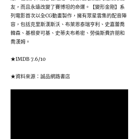
友，而且永遠改變了賽博坦的命運。【變形金剛】系
列電影首次以全CG動畫製作，擁有眾星雲集的配音陣
容，包括克里斯漢斯沃、布萊恩泰瑞亨利、史嘉蕾喬
韓森、基根麥可基、史蒂夫布希密、勞倫斯費許朋和
喬漢姆。
★IMDB 7.6/10
★資料來源：誠品網路書店