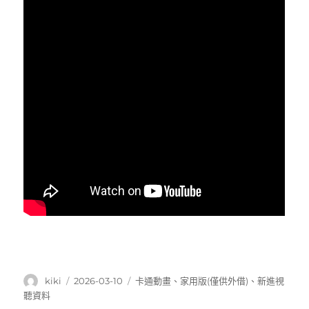
作
發
分
kiki
2026-03-10
卡通動畫
、
家用版(僅供外借)
、
新進視
者
佈
類
聽資料
日