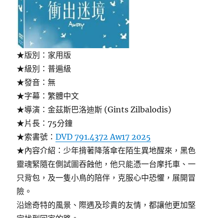
★版別：家用版
★級別：普遍級
★發音：無
★字幕：繁體中文
★導演：金茲斯巴洛迪斯 (Gints Zilbalodis)
★片長：75分鐘
★索書號：
DVD 791.4372 Aw17 2025
★內容介紹：少年揹著降落傘在陌生異地醒來，黑色
靈魂緊隨在側試圖吞蝕他，他只能憑一台摩托車、一
只背包，及一隻小鳥的陪伴，克服心中恐懼，展開冒
險。
沿途奇特的風景、際遇及珍貴的友情，都讓他更加堅