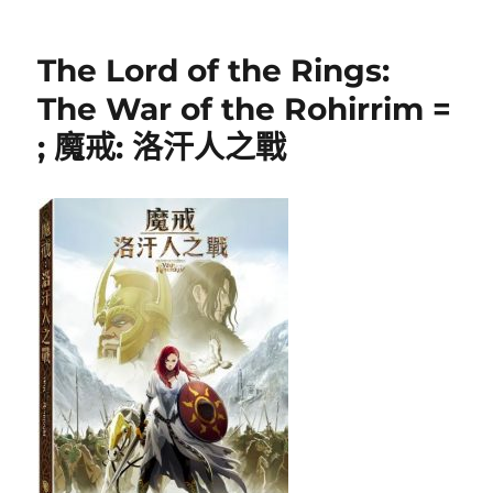
期:
The Lord of the Rings:
The War of the Rohirrim =
; 魔戒: 洛汗人之戰