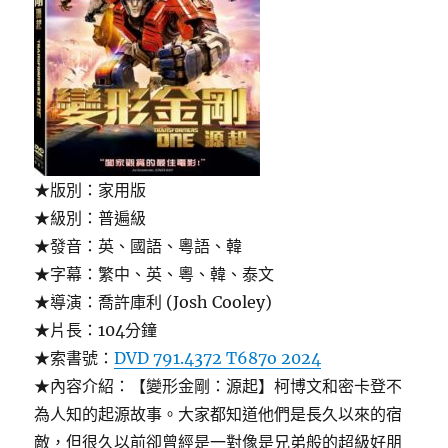
★版別：家用版
★級別：普遍級
★發音：英、國語、粵語、韓
★字幕：繁中、英、粵、韓、泰文
★導演：喬許庫利 (Josh Cooley)
★片長：104分鐘
★索書號：
DVD 791.4372 T687o 2024
★內容介紹：【變形金剛：源起】柯博文和密卡登不
為人知的起源故事。大家都知道他們是長久以來的宿
敵，但很久以前卻曾經是一對像是兄弟般的超級好朋