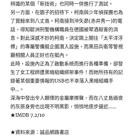
辨識的某個「新技術」也同時一併進行了測試。
另一方面，在園子的招待下，柯南與少年偵探團也為
了賞鯨來到八丈島。柯南接到沖矢昴(赤井秀一)的電
話，得知歐洲刑警機構職員在德國被琴酒殺害的消
息。對此深感不妙的柯南，決定跳上開往「太平洋浮
標」的專屬警備艇企圖潛入設施，而黑田兵衛等警視
廳相關人員正好也在艇內。
此時，設施內正為了啟動系統而進行各種準備，卻發
生了女工程師遭黑暗組織綁架事件！而她所持有的記
錄著某個重要情報的USB也不幸落入黑暗組織手
中…。
深海中發出令人顫慄的金屬摩擦聲，而在八丈島過夜
的灰原身旁也出現不明黑影，悄悄地逐步逼近……
★IMDB 7.2/10
★資料來源：誠品網路書店