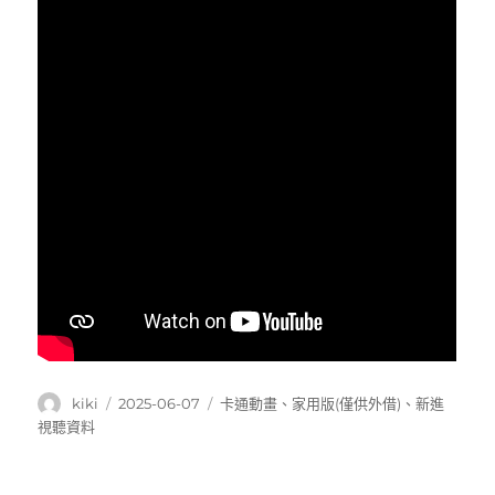
作
發
分
kiki
2025-06-07
卡通動畫
、
家用版(僅供外借)
、
新進
者
佈
類
視聽資料
日
期: