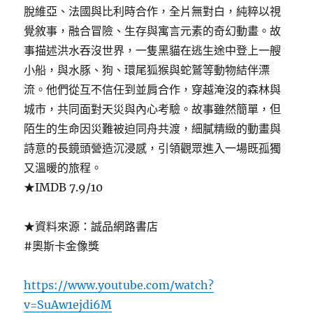
脫維亞、法國與比利時合作，全片無對白，純粹以視
覺敘事，融合冒險、生存與寓言元素的奇幻動畫。故
事描述洪水吞沒世界，一隻黑貓在逃生途中登上一艘
小船，與水豚、狗、環尾狐猴與蛇鷲等動物結伴漂
流。他們從互不信任到並肩合作，穿越淹沒的森林與
城市，共同面對天災與內心考驗。故事雖然簡單，但
陌生的生命因災難被迫同舟共渡，細膩精緻的動畫與
詩意的長鏡頭營造沉浸感，引領觀眾進入一場既孤獨
又溫暖的旅程。
★IMDB 7.9/10
★資料來源：誠品網路書店
#奧斯卡金像獎
https://www.youtube.com/watch?
v=SuAw1ejdi6M