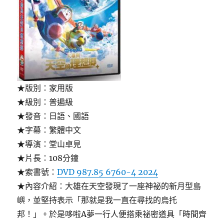
★版別：家用版
★級別：普遍級
★發音：日語、國語
★字幕：繁體中文
★導演：堂山卓見
★片長：108分鐘
★索書號：
DVD 987.85 6760-4 2024
★內容介紹：大雄在天空發現了一座神祕的新月型島
嶼，並堅持表示「那就是我一直在尋找的烏托
邦！」。於是哆啦A夢一行人便搭乘祕密道具「時間齊