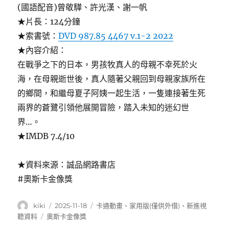
(國語配音)曾敬驊、許光漢、謝一帆
★片長：124分鐘
★索書號：
DVD 987.85 4467 v.1-2 2022
★內容介紹：
在戰爭之下的日本，男孩牧真人的母親不幸死於火
海，在母親逝世後，真人隨著父親回到母親家族所在
的鄉間，和繼母夏子阿姨一起生活，一隻連接著生死
兩界的蒼鷺引領他展開冒險，踏入未知的迷幻世
界…。
★IMDB 7.4/10
★資料來源：誠品網路書店
#奧斯卡金像獎
作
發
分
kiki
2025-11-18
卡通動畫
、
家用版(僅供外借)
、
新進視
者
佈
類
標
聽資料
奧斯卡金像獎
日
籤