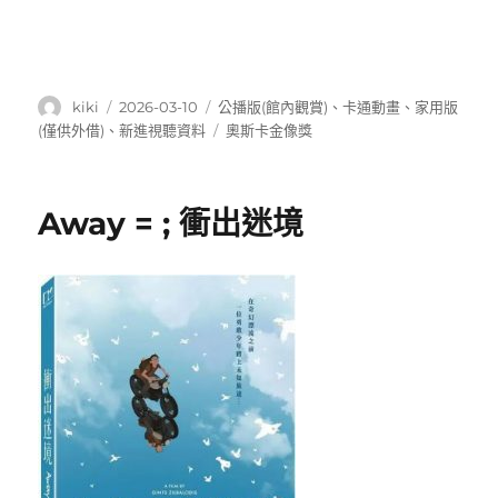
作
發
分
kiki
2026-03-10
公播版(館內觀賞)
、
卡通動畫
、
家用版
者
佈
類
標
(僅供外借)
、
新進視聽資料
奧斯卡金像獎
日
籤
期:
Away = ; 衝出迷境