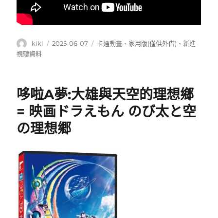
作
發
分
kiki
2025-06-07
卡通動畫
、
家用版(僅供外借)
、
新進
者
佈
類
視聽資料
日
期:
哆啦A夢:大雄與天空的理想鄉
= 映画ドラえもん のび太と空
の理想郷