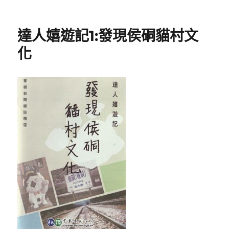
日
〈L’invention
期:
de
la
達人嬉遊記1:發現侯硐貓村文
cuisine
(Inventing
化
cuisine)〉