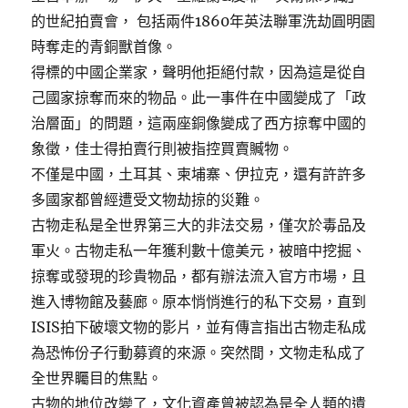
的世紀拍賣會， 包括兩件1860年英法聯軍洗劫圓明園
時奪走的青銅獸首像。
得標的中國企業家，聲明他拒絕付款，因為這是從自
己國家掠奪而來的物品。此一事件在中國變成了「政
治層面」的問題，這兩座銅像變成了西方掠奪中國的
象徵，佳士得拍賣行則被指控買賣贓物。
不僅是中國，土耳其、柬埔寨、伊拉克，還有許許多
多國家都曾經遭受文物劫掠的災難。
古物走私是全世界第三大的非法交易，僅次於毒品及
軍火。古物走私一年獲利數十億美元，被暗中挖掘、
掠奪或發現的珍貴物品，都有辦法流入官方市場，且
進入博物館及藝廊。原本悄悄進行的私下交易，直到
ISIS拍下破壞文物的影片，並有傳言指出古物走私成
為恐怖份子行動募資的來源。突然間，文物走私成了
全世界矚目的焦點。
古物的地位改變了，文化資產曾被認為是全人類的遺