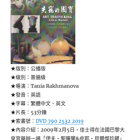
★版別：公播版
★級別：普遍級
★導演：Tania Rakhmanova
★發音：英語
★字幕：繁體中文、英文
★片長：53分鐘
★索書號：
DVD 790 2532 2019
★內容介紹：2009年2月5日，佳士得在法國巴黎大
皇宮舉辦一場「伊夫・聖羅蘭&皮耶・貝爾傑珍藏」