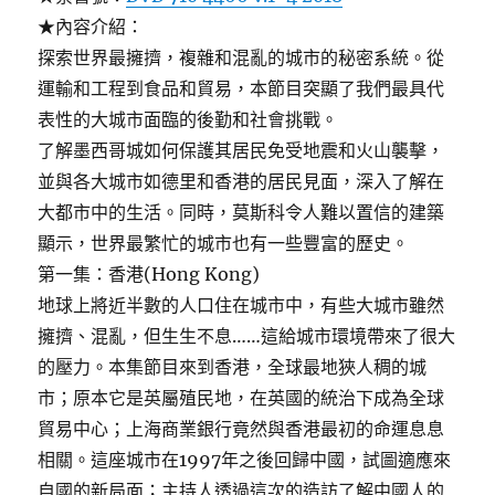
★內容介紹：
探索世界最擁擠，複雜和混亂的城市的秘密系統。從
運輸和工程到食品和貿易，本節目突顯了我們最具代
表性的大城市面臨的後勤和社會挑戰。
了解墨西哥城如何保護其居民免受地震和火山襲擊，
並與各大城市如德里和香港的居民見面，深入了解在
大都市中的生活。同時，莫斯科令人難以置信的建築
顯示，世界最繁忙的城市也有一些豐富的歷史。
第一集：香港(Hong Kong)
地球上將近半數的人口住在城市中，有些大城市雖然
擁擠、混亂，但生生不息……這給城市環境帶來了很大
的壓力。本集節目來到香港，全球最地狹人稠的城
市；原本它是英屬殖民地，在英國的統治下成為全球
貿易中心；上海商業銀行竟然與香港最初的命運息息
相關。這座城市在1997年之後回歸中國，試圖適應來
自國的新局面；主持人透過這次的造訪了解中國人的