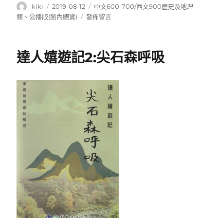
作
發
分
kiki
2019-08-12
中文600-700/西文900歷史及地理
者
佈
類
在
類
、
公播版(館內觀賞)
發佈留言
日
〈達
期:
人
嬉
達人嬉遊記2:尖石森呼吸
遊
記
1:
發
現
侯
硐
貓
村
文
化〉