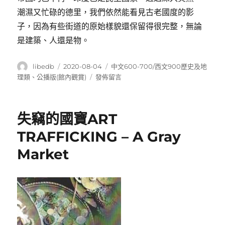
潮濕又忙碌的德里，我們依然能看見古老國度的影
子，因為有些街道的原始樣貌還保留得很完整，無論
是建築、人還是物。
作
發
分
libedb
2020-08-04
中文600-700/西文900歷史及地
者
佈
類
在
理類
、
公播版(館內觀賞)
發佈留言
日
〈世
期:
界
最
失竊的國寶ART
繁
忙
TRAFFICKING – A Gray
的
Market
城
市
(World’s
busiest
cities)〉