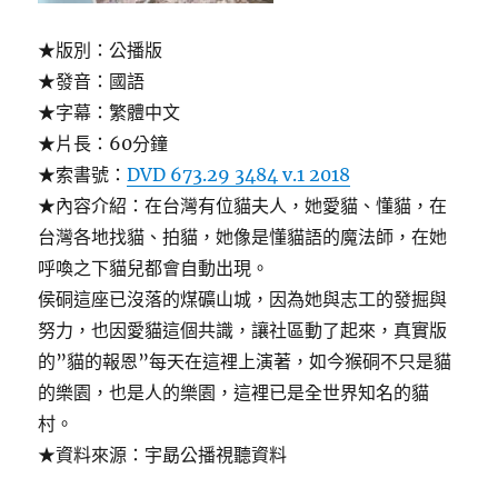
★版別：公播版
★發音：國語
★字幕：繁體中文
★片長：60分鐘
★索書號：
DVD 673.29 3484 v.1 2018
★內容介紹：在台灣有位貓夫人，她愛貓、懂貓，在
台灣各地找貓、拍貓，她像是懂貓語的魔法師，在她
呼喚之下貓兒都會自動出現。
侯硐這座已沒落的煤礦山城，因為她與志工的發掘與
努力，也因愛貓這個共識，讓社區動了起來，真實版
的”貓的報恩”每天在這裡上演著，如今猴硐不只是貓
的樂園，也是人的樂園，這裡已是全世界知名的貓
村。
★資料來源：宇勗公播視聽資料