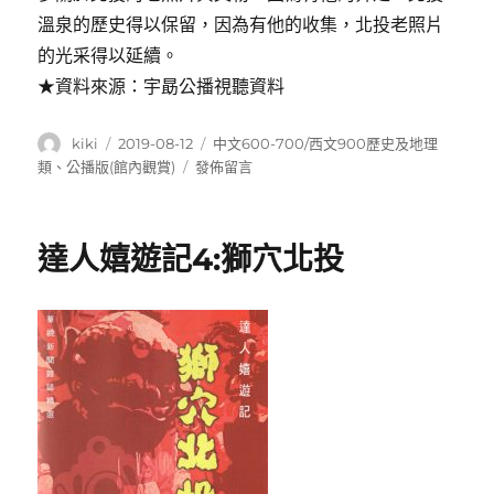
溫泉的歷史得以保留，因為有他的收集，北投老照片
的光采得以延續。
★資料來源：宇勗公播視聽資料
作
發
分
kiki
2019-08-12
中文600-700/西文900歷史及地理
者
佈
類
在
類
、
公播版(館內觀賞)
發佈留言
日
〈達
期:
人
嬉
達人嬉遊記4:獅穴北投
遊
記
3:
在
北
投
發
現
幸
福
台