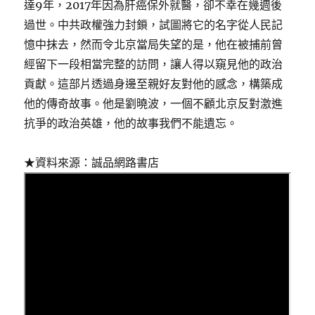
達9年，2017年因為肝癌保外就醫，卻不幸在幾週後
過世。中共政權強力封鎖，試圖將它的名字從人民記
憶中抹去，然而令北京當局失望的是，他在被捕前曾
經留下一段相當完整的訪問，讓人得以窺見他的政治
貢獻。這部片透過身邊至親好友對他的感念，構築成
他的傳奇故事。他是劉曉波，一個不顧北京反對激進
抗爭的政治英雄，他的故事我們不能遺忘。
★資料來源：誠品網路書店