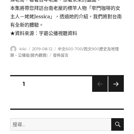
本集將帶您拜訪台南老屋的標竿人物「窄門咖啡的女
主人－姥姥Jessica」，透過她的介紹，我們將對台南
有全新的體驗。
★資料來源：宇勗公播視聽資料
作
發
分
kiki
2019-08-12
中文600-700/西文900歷史及地理
者
佈
類
在
類
、
公播版(館內觀賞)
發佈留言
日
〈達
期:
人
嬉
遊
文
頁次
1
記
5:
下一
章
台
頁
南
導
窄
門
搜
搜
老
覽
尋
尋
屋