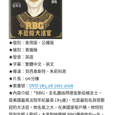
who
defied
Beijing(劉
曉
波
的
人
權
★版別：家用版、公播版
路)〉
★級別：普遍級
★發音：英語
★字幕：繁體中文、英文
★導演：貝西韋斯特、朱莉科恩
★片長：96分鐘
★索書號：
DVD 785.28 7161 2018
★內容介紹：”RBG，全名露絲拜德金斯伯格女士，
是美國最高法院年紀最長 (85歲)，也是最知名與受歡
迎的大法官。她名氣之大，在美國家喻戶曉。她特別
受到年輕人歡迎，大家對她暱稱 RBG傳奇性的一生，