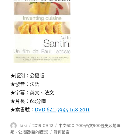
★版別：公播版
★發音：法語
★字幕：英文、法文
★片長：62分鐘
★索書號：
DVD 641.5945 In8 2011
作
發
分
kiki
2019-09-12
中文600-700/西文900歷史及地理
者
佈
類
在
類
、
公播版(館內觀賞)
發佈留言