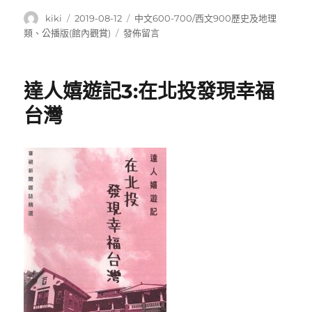
作
發
分
kiki
2019-08-12
中文600-700/西文900歷史及地理
者
佈
類
在
類
、
公播版(館內觀賞)
發佈留言
日
〈達
期:
人
嬉
達人嬉遊記3:在北投發現幸福
遊
記
台灣
2:
尖
石
森
呼
吸〉