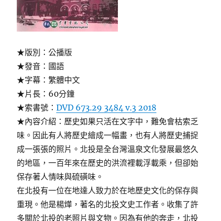
★版別：公播版
★發音：國語
★字幕：繁體中文
★片長：60分鐘
★索書號：
DVD 673.29 3484 v.3 2018
★內容介紹：歷史如果只活在文字中，難免會枯索乏
味。因此有人將歷史繪成一幅畫，也有人將歷史捕捉
成一張張的照片。北投是全台灣溫泉文化發展最悠久
的地區，一百年來在歷史的洪流裡載浮載乘，但卻始
保存著人情味與硫磺味。
在北投有一位在地達人致力於在地歷史文化的保存與
重現。他是楊燁，著名的北投文史工作者。收集了許
多關於北投的老照片與文物。因為有他的奔走，北投