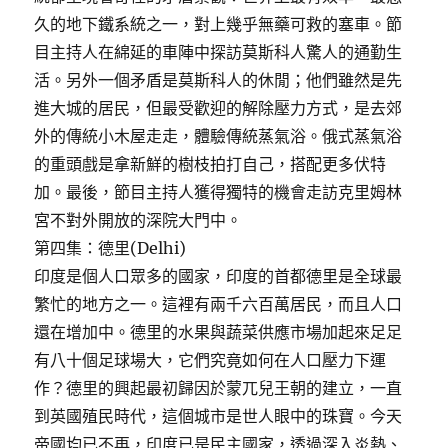
久的地下鐵系統之一，對上幾乎無藥可救的塞車。節
目主持人在綿延的車陣中探訪莫斯科人驚人的通勤生
活。另外一個矛盾是莫斯科人的休閒；他們雖然是先
進大城的居民，但最受歡迎的解除壓力方式，是去郊
外的傳統小木屋走走，體驗傳統蒸氣浴。俄式蒸氣浴
的重頭戲是拿新鮮的樹枝拍打自己，搭配更多伏特
加。最後，節目主持人獲得獨特的機會走訪克里姆林
宮不對外開放的深院大門中。
第四集：德里(Delhi)
印度是個人口眾多的國家，印度的首都德里是全球最
繁忙的地方之一。這裡有兩千六百萬居民，而且人口
還在增加中。德里的水果與蔬菜供應市場加起來足足
有八十個足球場大，它們究竟如何在人口壓力下運
作？德里的興起最初歸因於蒙兀兒王朝的建立，一直
到英國殖民時代，這個城市是世人眼中的珠寶。今天
帝國均已不再，印度已是民主國家，透過深入炎熱、