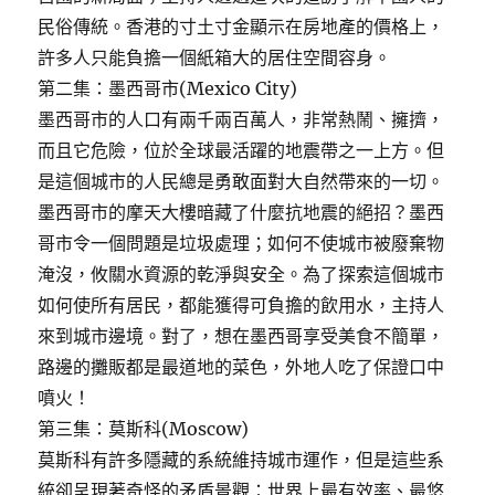
民俗傳統。香港的寸土寸金顯示在房地產的價格上，
許多人只能負擔一個紙箱大的居住空間容身。
第二集：墨西哥市(Mexico City)
墨西哥市的人口有兩千兩百萬人，非常熱鬧、擁擠，
而且它危險，位於全球最活躍的地震帶之一上方。但
是這個城市的人民總是勇敢面對大自然帶來的一切。
墨西哥市的摩天大樓暗藏了什麼抗地震的絕招？墨西
哥市令一個問題是垃圾處理；如何不使城市被廢棄物
淹沒，攸關水資源的乾淨與安全。為了探索這個城市
如何使所有居民，都能獲得可負擔的飲用水，主持人
來到城市邊境。對了，想在墨西哥享受美食不簡單，
路邊的攤販都是最道地的菜色，外地人吃了保證口中
噴火！
第三集：莫斯科(Moscow)
莫斯科有許多隱藏的系統維持城市運作，但是這些系
統卻呈現著奇怪的矛盾景觀：世界上最有效率、最悠