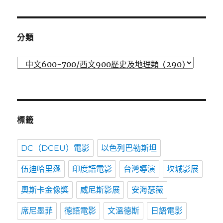
時
間
分類
分
類
標籤
DC（DCEU）電影
以色列巴勒斯坦
伍迪哈里遜
印度語電影
台灣導演
坎城影展
奧斯卡金像獎
威尼斯影展
安海瑟薇
席尼墨菲
德語電影
文溫德斯
日語電影