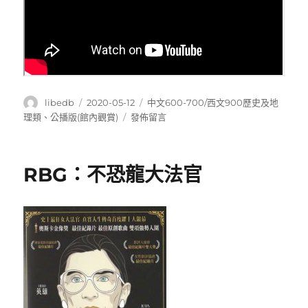
作
發
分
libedb
2020-05-12
中文600-700/西文900歷史及地
者
佈
類
在
理類
、
公播版(館內觀賞)
發佈留言
日
〈抵
期:
抗
北
RBG：不恐龍大法官
京
的
男
人-
劉
曉
波:Liu
Xiaobo:
the
man