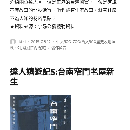
介紹兩位達人。一位是正港的台灣國寶，一位是有說
不完故事的北投活寶，他們藏有什麼故事，藏有什麼
不為人知的祕密景點？
★資料來源：宇勗公播視聽資料
作
發
分
kiki
2019-08-12
中文600-700/西文900歷史及地理
者
佈
類
在
類
、
公播版(館內觀賞)
發佈留言
日
〈達
期:
人
嬉
達人嬉遊記5:台南窄門老屋新
遊
記
生
4:
獅
穴
北
投〉