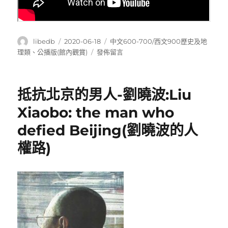
作
發
分
libedb
2020-06-18
中文600-700/西文900歷史及地
者
佈
類
在
理類
、
公播版(館內觀賞)
發佈留言
日
〈失
期:
竊
的
抵抗北京的男人-劉曉波:Liu
國
寶
Xiaobo: the man who
ART
defied Beijing(劉曉波的人
TRAFFICKING
–
權路)
A
Gray
Market〉