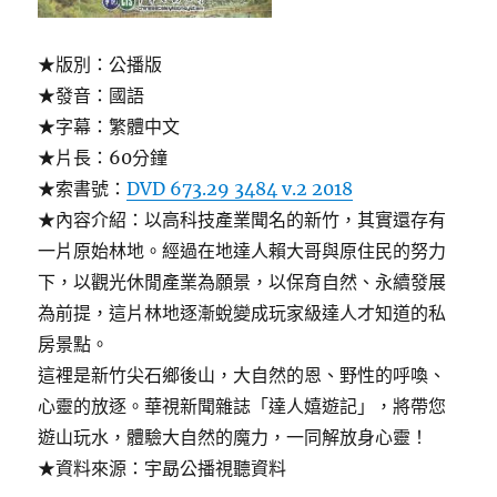
★版別：公播版
★發音：國語
★字幕：繁體中文
★片長：60分鐘
★索書號：
DVD 673.29 3484 v.2 2018
★內容介紹：以高科技產業聞名的新竹，其實還存有
一片原始林地。經過在地達人賴大哥與原住民的努力
下，以觀光休閒產業為願景，以保育自然、永續發展
為前提，這片林地逐漸蛻變成玩家級達人才知道的私
房景點。
這裡是新竹尖石鄉後山，大自然的恩、野性的呼喚、
心靈的放逐。華視新聞雜誌「達人嬉遊記」，將帶您
遊山玩水，體驗大自然的魔力，一同解放身心靈！
★資料來源：宇勗公播視聽資料