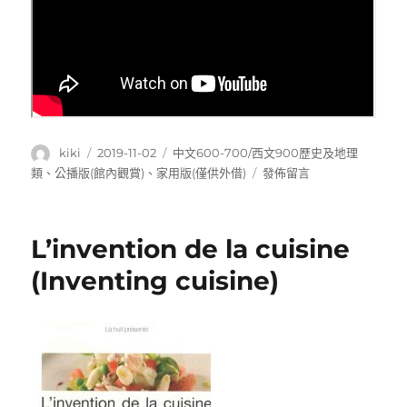
作
發
分
kiki
2019-11-02
中文600-700/西文900歷史及地理
者
佈
類
在
類
、
公播版(館內觀賞)
、
家用版(僅供外借)
發佈留言
日
〈RBG：
期:
不
恐
L’invention de la cuisine
龍
大
(Inventing cuisine)
法
官〉