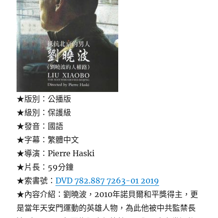
★版別：公播版
★級別：保護級
★發音：國語
★字幕：繁體中文
★導演：Pierre Haski
★片長：59分鐘
★索書號：
DVD 782.887 7263-01 2019
★內容介紹：劉曉波，2010年諾貝爾和平獎得主，更
是當年天安門運動的英雄人物，為此他被中共監禁長