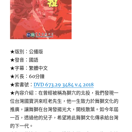
灣〉
★版別：公播版
★發音：國語
★字幕：繁體中文
★片長：60分鐘
★索書號：
DVD 673.29 3484 v.4 2018
★內容介紹：在曾經被稱為獅穴的北投，我們發現一
位台灣國寶洪來旺老先生，他一生致力於舞獅文化的
推廣，讓舞獅在台灣發揚光大，開枝散葉。如今年屆
一百，透過他的兒子，希望將此舞獅文化傳承給台灣
的下一代。