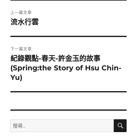
文
上一篇文章
章
流水行雲
上
一
導
篇
覽
文
下一篇文章
章:
紀錄觀點-春天-許金玉的故事
下
一
(Spring:the Story of Hsu Chin-
篇
Yu)
文
章:
搜
搜
尋
尋