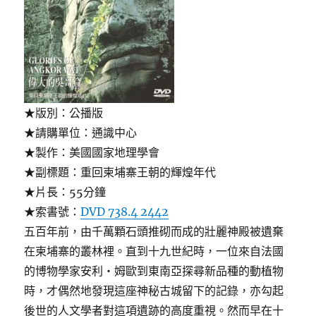
★版別：公播版
★請購單位：通識中心
★製作：美國國家地理學會
★副標題：重回柬埔寨王朝的輝煌年代
★片長：55分鐘
★索書號：
DVD 738.4 2442
五百年前，由千萬顆石頭推砌而成的壯麗神殿被遺棄
在柬埔寨的叢林裡。直到十九世紀時，一位來自法國
的博物學家安利‧姆歐到東南亞探尋新品種的動植物
時，才偶然地發現這座神秘古城留下的記錄，亦勾起
後世的人文學者對這項遺跡的高度重視。然而早在十