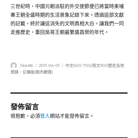
三世紀時，中國元朝派駐的外交使節便已將當時柬埔
寨王朝全盛時期的生活景象記錄下來。透過這部文獻
的記載，終於讓這消失的文明真相大白。讓我們一同
走進歷史，重回吳哥王朝最繁盛昌榮的年代。
作
發
分
libedb
2011-04-01
中文600-700/西文900歷史及地
者
佈
類
理類
、
公播版(館內觀賞)
日
期:
發佈留言
很抱歉，必須
登入
網站才能發佈留言。