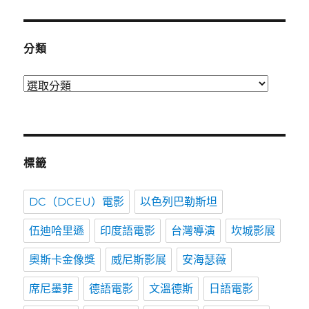
時
間
分類
分
類
標籤
DC（DCEU）電影
以色列巴勒斯坦
伍迪哈里遜
印度語電影
台灣導演
坎城影展
奧斯卡金像獎
威尼斯影展
安海瑟薇
席尼墨菲
德語電影
文溫德斯
日語電影