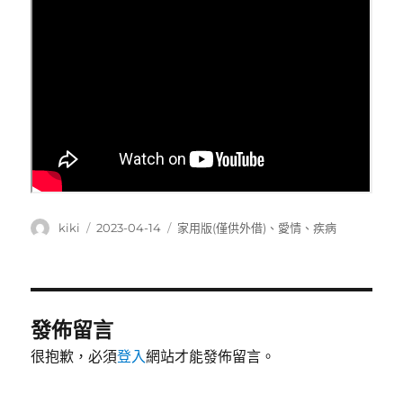
作
發
分
kiki
2023-04-14
家用版(僅供外借)
、
愛情
、
疾病
者
佈
類
日
期:
發佈留言
很抱歉，必須
登入
網站才能發佈留言。