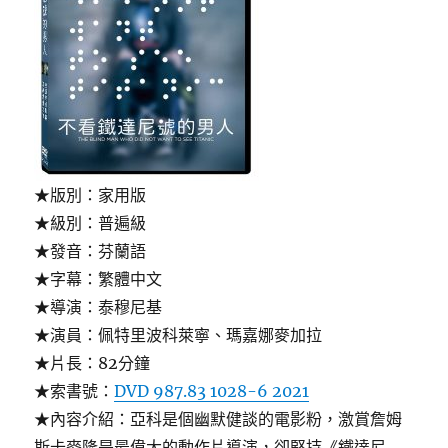
★版別：家用版
★級別：普遍級
★發音：芬蘭語
★字幕：繁體中文
★導演：泰穆尼基
★演員：佩特里波科萊寧、瑪嘉娜麥加拉
★片長：82分鐘
★索書號：
DVD 987.83 1028-6 2021
★內容介紹：亞科是個幽默健談的電影粉，激賞詹姆
斯卡麥隆是最偉大的動作片導演，卻堅持《鐵達尼