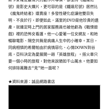
號》是影史大爛片，更可惡的是《鐵達尼號》居然比
《魔鬼終結者》還賣座！多發性硬化症讓他雙目失
明、不良於行，即便如此，滿室的DVD是他珍貴的遺
產，就連定時上門的居家服務員也被他虧為《戰慄遊
戲》裡的恐怖女看護。他一心愛著一位女網友，和她
暢聊電影、隔空共舞是病痛人生中的小確幸。某日，
同病相憐的希爾帕由於病情惡化、心情DOWN到谷
底，亞科決定為愛展開一趟「英雄旅程」。搭火車只
要一個小時的旅程，對他來說猶如千山萬水。他要如
何排除萬難去“見”她一面呢？
★資料來源：誠品網路書店