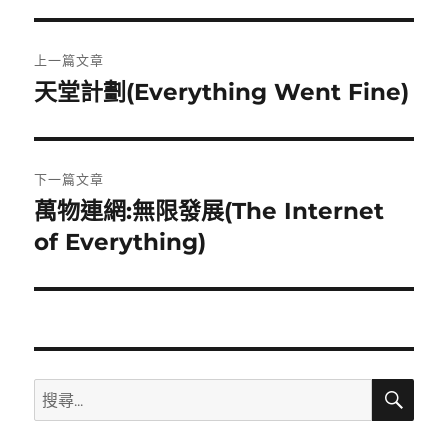
文
上一篇文章
章
天堂計劃(Everything Went Fine)
上
一
導
篇
覽
文
下一篇文章
章:
萬物連網:無限發展(The Internet
下
一
of Everything)
篇
文
章:
搜
搜
尋
尋