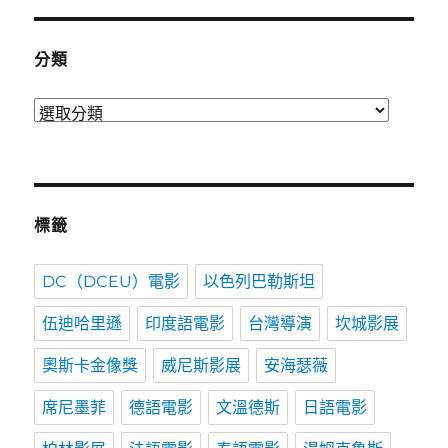
時
間
分類
分
類
標籤
DC（DCEU）電影
以色列巴勒斯坦
伍迪哈里遜
印度語電影
台灣導演
坎城影展
奧斯卡金像獎
威尼斯影展
安海瑟薇
席尼墨菲
德語電影
文溫德斯
日語電影