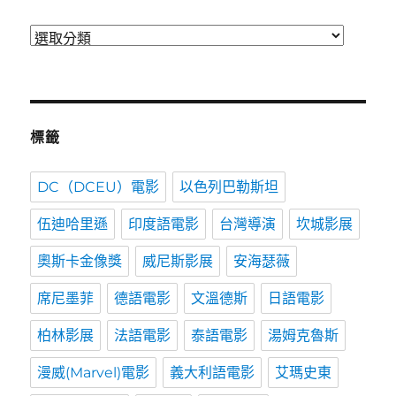
分
類
標籤
DC（DCEU）電影
以色列巴勒斯坦
伍迪哈里遜
印度語電影
台灣導演
坎城影展
奧斯卡金像獎
威尼斯影展
安海瑟薇
席尼墨菲
德語電影
文溫德斯
日語電影
柏林影展
法語電影
泰語電影
湯姆克魯斯
漫威(Marvel)電影
義大利語電影
艾瑪史東