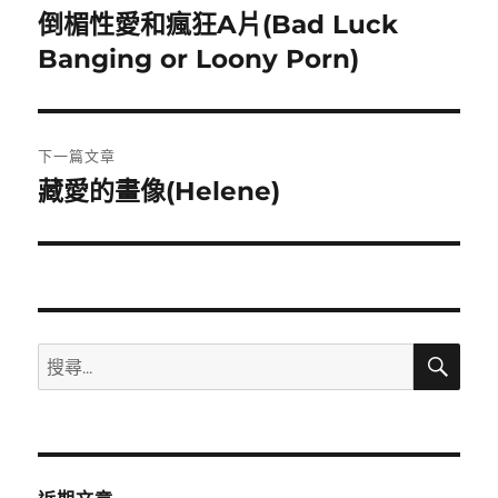
章
倒楣性愛和瘋狂A片(Bad Luck
上
一
Banging or Loony Porn)
導
篇
覽
文
章:
下一篇文章
藏愛的畫像(Helene)
下
一
篇
文
章:
搜
搜
尋
尋
關
鍵
字: