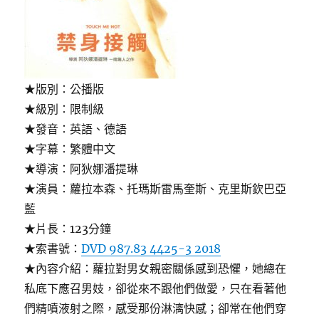
★版別：公播版
★級別：限制級
★發音：英語、德語
★字幕：繁體中文
★導演：阿狄娜潘提琳
★演員：蘿拉本森、托瑪斯雷馬奎斯、克里斯欽巴亞
藍
★片長：123分鐘
★索書號：
DVD 987.83 4425-3 2018
★內容介紹：蘿拉對男女親密關係感到恐懼，她總在
私底下應召男妓，卻從來不跟他們做愛，只在看著他
們精噴液射之際，感受那份淋漓快感；卻常在他們穿