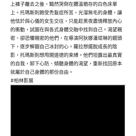
上褲子離去之後，黯然哭倒在體溫猶存的白色床單
上。托瑪斯則飽受禿髮症所苦，光溜無毛的身體，讓
他怯於與心儀的女生交往，只能趁黑夜盡情釋放內心
的衝動，試圖在與各式身體交融中找到自己。渴望親
密、卻恐懼親密的他們，在導演阿狄娜潘堤琳的鏡頭
下，逐步解錮自己冰封的心。蘿拉想擺脫成長的陰
影，托瑪斯則想甩開道德的束縛。他們坦露出最真實
的自我，卸下心防、傾聽身體的渴望，重新找回原本
就屬於自己身體的那份自由。
#柏林影展