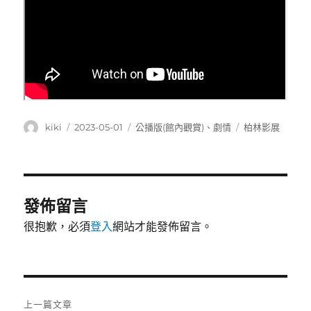
作
發
分
標
kiki
2023-05-01
公播版(館內觀賞)
、
劇情
柏林影展
者
佈
類
籤
日
期:
發佈留言
很抱歉，必須
登入
網站才能發佈留言。
文
上一篇文章