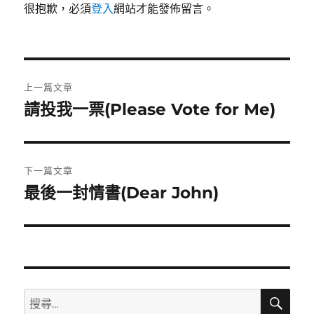
很抱歉，必須
登入
網站才能發佈留言。
文
上一篇文章
章
請投我一票(Please Vote for Me)
上
一
導
篇
覽
文
下一篇文章
章:
最後一封情書(Dear John)
下
一
篇
文
章:
搜
搜
尋