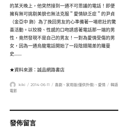
的某天晚上，他突然接到一通不可思議的電話！即便
擁有無可挑剔美貌也無法克服＂愛情缺乏症＂的尹貞
（金亞中 飾）為了挽回男友的心準備著一場悲壯的驚
喜活動。以狡猾、性感的口吻誘惑著電話那一端的男
性，竟然發現不是自己的男友！一對為愛情受傷的男
女，因為一通烏龍電話開始了一段陰錯陽差的羅曼
史……
★資料來源：誠品網路書店
作
發
分
標
kiki
2014-06-11
喜劇
、
家用版(僅供外借)
、
愛情
韓語
者
佈
類
籤
電影
日
期:
發佈留言