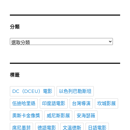
表
時
間
分類
分
類
標籤
DC（DCEU）電影
以色列巴勒斯坦
伍迪哈里遜
印度語電影
台灣導演
坎城影展
奧斯卡金像獎
威尼斯影展
安海瑟薇
席尼墨菲
德語電影
文溫德斯
日語電影