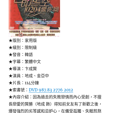
★版別：家用版
★級別：限制級
★發音：韓語
★字幕：繁體中文
★導演：卞成賢
★演員：地成、金亞中
★片長：114分鐘
★索書號：
DVD 987.83 2776 2012
★內容介紹：因為過去的失敗戀情而內心受創，不擅
長戀愛的賢勝（地成 飾）得知前女友有了新歡之後，
爆發強烈的劣等感和忌妒心，在備受孤獨、失眠煎熬