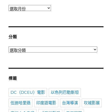
發
表
時
間
分類
分
類
標籤
DC（DCEU）電影
以色列巴勒斯坦
伍迪哈里遜
印度語電影
台灣導演
坎城影展