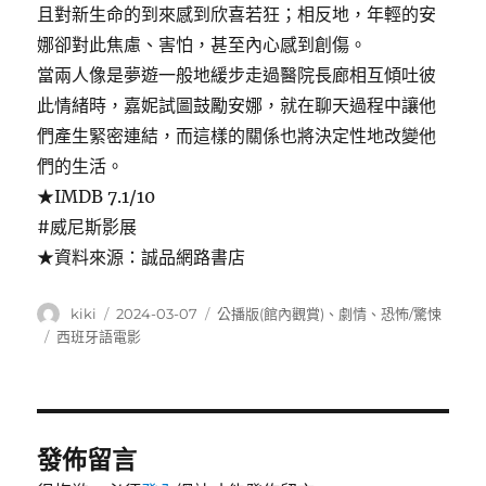
且對新生命的到來感到欣喜若狂；相反地，年輕的安
娜卻對此焦慮、害怕，甚至內心感到創傷。
當兩人像是夢遊一般地緩步走過醫院長廊相互傾吐彼
此情緒時，嘉妮試圖鼓勵安娜，就在聊天過程中讓他
們產生緊密連結，而這樣的關係也將決定性地改變他
們的生活。
★IMDB 7.1/10
#威尼斯影展
★資料來源：誠品網路書店
作
發
分
kiki
2024-03-07
公播版(館內觀賞)
、
劇情
、
恐怖/驚悚
者
佈
類
標
西班牙語電影
日
籤
期:
發佈留言