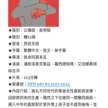
★版別：公播版、家用版
★級別：輔12級
★發音：西班牙語
★字幕：繁體中文、英文、無字幕
★導演：佩卓阿莫多瓦
★演員：潘妮洛普克魯茲、蘿西德帕瑪、艾坦娜桑琪
絲吉洪
★片長：123分鐘
★索書號：
DVD 987.83 1027 2024
★內容介紹：兩名不同世代的單身女性嘉妮與安娜，
因即將到來的生產，偶然之下住進同一間醫院病房。
邁入中年的嘉妮對於意外懷上孩子並不感到後悔，並