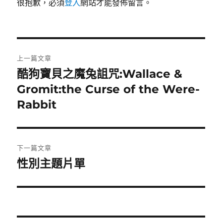
很抱歉，必須
登入
網站才能發佈留言。
文
上一篇文章
章
酷狗寶貝之魔兔詛咒:Wallace &
上
一
Gromit:the Curse of the Were-
導
篇
Rabbit
覽
文
章:
下一篇文章
性別主題片單
下
一
篇
文
章: