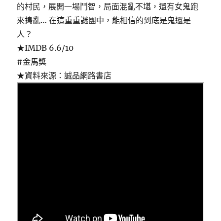
的村民，展開一場鬥智，局面混亂不堪，還有女鬼跑
來搗亂… 在這重重謎團中，能相信的到底是鬼還是
人？
★IMDB 6.6/10
#金馬獎
★資料來源：誠品網路書店