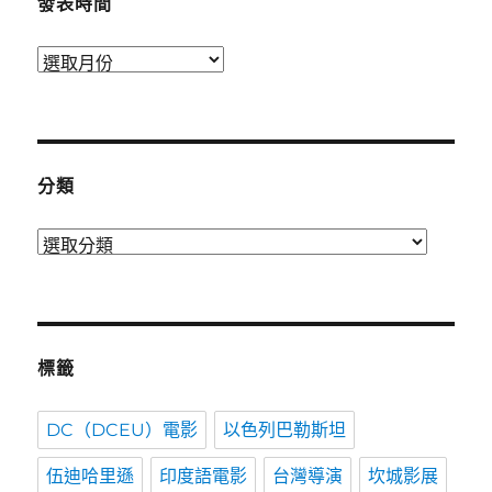
發表時間
發
表
時
間
分類
分
類
標籤
DC（DCEU）電影
以色列巴勒斯坦
伍迪哈里遜
印度語電影
台灣導演
坎城影展