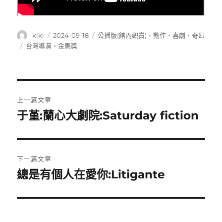
作
發
分
kiki
2024-09-18
公播版(館內觀賞)
、
動作
、
喜劇
、
奇幻
者
佈
類
標
台灣導演
、
金馬獎
日
籤
期:
文
上一篇文章
章
于堇:蘭心大劇院:Saturday fiction
上
一
導
篇
覽
文
下一篇文章
章:
總是有個人在愛你:Litigante
下
一
篇
文