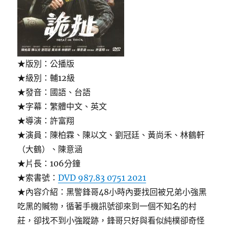
★版別：公播版
★級別：輔12級
★發音：國語、台語
★字幕：繁體中文、英文
★導演：許富翔
★演員：陳柏霖、陳以文、劉冠廷、黃尚禾、林鶴軒
（大鶴）、陳意涵
★片長：106分鐘
★索書號：
DVD 987.83 0751 2021
★內容介紹：黑警鋒哥48小時內要找回被兄弟小強黑
吃黑的贓物，循著手機訊號卻來到一個不知名的村
莊，卻找不到小強蹤跡，鋒哥只好與看似純樸卻奇怪