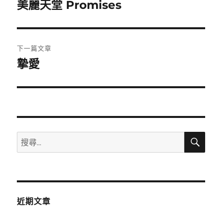
章
美麗天堂 Promises
上
一
導
篇
覽
文
下一篇文章
章:
摯愛
下
一
篇
文
章:
搜
搜
尋
尋
關
鍵
字:
近期文章