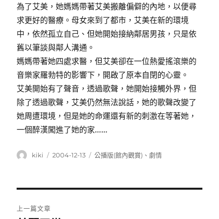
為了艾美，她媽媽帶著艾美搬離偏僻的內地，以便尋
求更好的醫療。母女來到了都市，艾美在新的環境
中，依然孤立自己、但她開始接納鄰居男孩，只是依
舊以筆談與鄰人溝通。
媽媽帶著她四處求醫，但艾美卻在一位熱愛搖滾樂的
音樂家羅勃特的影響下，開啟了原本自閉的心靈。
艾美開始有了聲音，透過歌聲，她開始接觸外界，但
除了透過歌聲，艾美仍然無法說話，她的歌聲改變了
她周遭環境，但是她的命運還有新的刺激在等著她，
一個醉漢闖進了她的家……
作
發
分
kiki
2004-12-13
公播版(館內觀賞)
、
劇情
者
佈
類
日
期:
文
上一篇文章