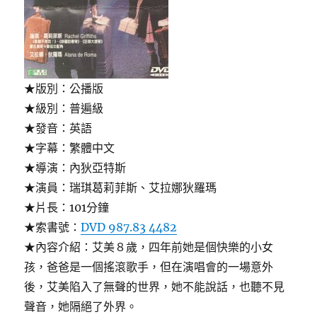
★版別：公播版
★級別：普遍級
★發音：英語
★字幕：繁體中文
★導演：內狄亞特斯
★演員：瑞琪葛莉菲斯、艾拉娜狄羅瑪
★片長：101分鐘
★索書號：
DVD 987.83 4482
★內容介紹：艾美８歲，四年前她是個快樂的小女
孩，爸爸是一個搖滾歌手，但在演唱會的一場意外
後，艾美陷入了無聲的世界，她不能說話，也聽不見
聲音，她隔絕了外界。