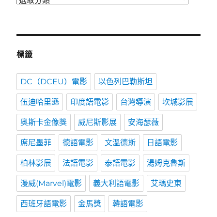
類
標籤
DC（DCEU）電影
以色列巴勒斯坦
伍迪哈里遜
印度語電影
台灣導演
坎城影展
奧斯卡金像獎
威尼斯影展
安海瑟薇
席尼墨菲
德語電影
文溫德斯
日語電影
柏林影展
法語電影
泰語電影
湯姆克魯斯
漫威(Marvel)電影
義大利語電影
艾瑪史東
西班牙語電影
金馬獎
韓語電影