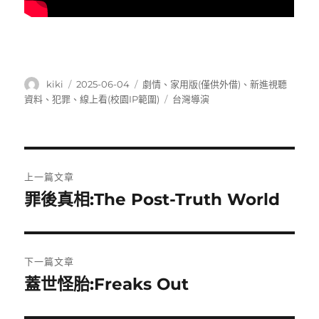
作
發
分
kiki
2025-06-04
劇情
、
家用版(僅供外借)
、
新進視聽
者
佈
類
標
資料
、
犯罪
、
線上看(校園IP範圍)
台灣導演
日
籤
期:
文
上一篇文章
章
罪後真相:The Post-Truth World
上
一
導
篇
覽
文
下一篇文章
章:
蓋世怪胎:Freaks Out
下
一