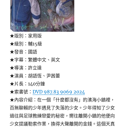
★版別：家用版
★級別：輔15級
★發音：國語
★字幕：繁體中文、英文
★導演：許立達
★演員：胡語恆、尹茜蕾
★片長：140分鐘
★索書號：
DVD 987.83 9069 2024
★內容介紹：在一個「什麼都沒有」的濱海小鎮裡，
百無聊賴的少年遇見了失落的少女。少年得知了少女
過往與足球教練戀愛的秘密，嚮往離開小鎮的他便向
少女提議勒索作業，換得大聲離開的金錢。這個天真