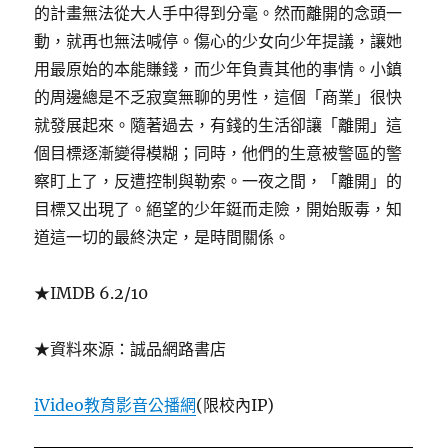
的計畫無法從大人手中得到分毫。然而離開的念頭一
動，就再也無法喊停。傷心的少女向少年提議，讓她
用最原始的本能賺錢，而少年負責其他的事情。小鎮
的周邊總是不乏寂寞無聊的男性，這個「商業」很快
就發展起來。隨著過去，有錢的生活卻讓「離開」這
個目標逐漸變得模糊；同時，他們的生意被警區的警
察盯上了，反遭控制與勒索。一夜之間，「離開」的
目標又出現了。絕望的少年鋌而走險，開始販毒，知
道這一切的最終決定，是時間關係。
★IMDB 6.2/10
★資料來源：誠品網路書店
iVideo教育影音公播網
(限校內IP)