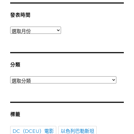
發表時間
發
表
時
間
分類
分
類
標籤
DC（DCEU）電影
以色列巴勒斯坦