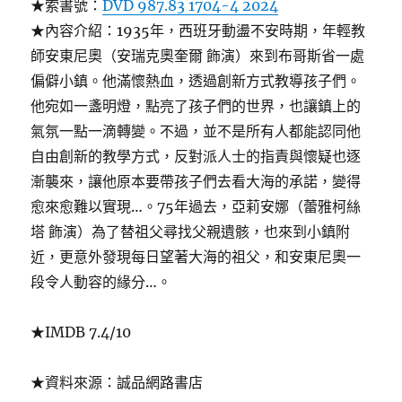
★索書號：
DVD 987.83 1704-4 2024
★內容介紹：1935年，西班牙動盪不安時期，年輕教
師安東尼奧（安瑞克奧奎爾 飾演）來到布哥斯省一處
偏僻小鎮。他滿懷熱血，透過創新方式教導孩子們。
他宛如一盞明燈，點亮了孩子們的世界，也讓鎮上的
氣氛一點一滴轉變。不過，並不是所有人都能認同他
自由創新的教學方式，反對派人士的指責與懷疑也逐
漸襲來，讓他原本要帶孩子們去看大海的承諾，變得
愈來愈難以實現…。75年過去，亞莉安娜（蕾雅柯絲
塔 飾演）為了替祖父尋找父親遺骸，也來到小鎮附
近，更意外發現每日望著大海的祖父，和安東尼奧一
段令人動容的緣分…。
★IMDB 7.4/10
★資料來源：誠品網路書店