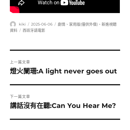
作
發
分
kiki
2025-06-06
劇情
、
家用版(僅供外借)
、
新進視聽
者
佈
類
標
資料
西班牙語電影
日
籤
期:
文
上一篇文章
章
燈火闌珊:A light never goes out
上
一
導
篇
覽
文
下一篇文章
章:
講話沒有在聽:Can You Hear Me?
下
一
篇
文