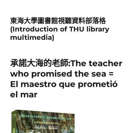
東海大學圖書館視聽資料部落格
(Introduction of THU library
multimedia)
承諾大海的老師:The teacher
who promised the sea =
El maestro que prometió
el mar