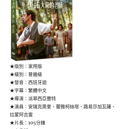
★版別：家用版
★級別：普遍級
★發音：西班牙語
★字幕：繁體中文
★導演：派翠西亞豐特
★演員：安瑞克奧奎、蕾雅柯絲塔、路易莎加瓦薩、
拉蒙阿吉雷
★片長：105分鐘