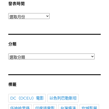
發表時間
發
表
時
間
分類
分
類
標籤
DC（DCEU）電影
以色列巴勒斯坦
伍迪哈里遜
印度語電影
台灣導演
坎城影展