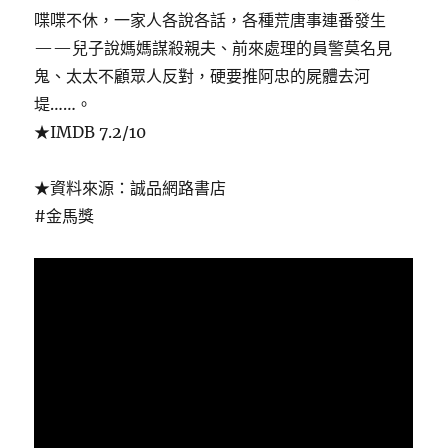
喋喋不休，一家人各說各話，各種荒唐事連番發生
——兒子說媽媽謀殺親夫、前來處理的員警莫名見
鬼、太太不顧眾人反對，硬要推阿忠的屍體去河
堤……。
★IMDB 7.2/10
★資料來源：誠品網路書店
#金馬獎