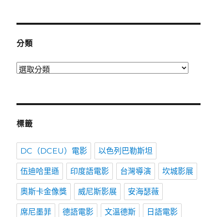
表
時
間
分類
分
類
標籤
DC（DCEU）電影
以色列巴勒斯坦
伍迪哈里遜
印度語電影
台灣導演
坎城影展
奧斯卡金像獎
威尼斯影展
安海瑟薇
席尼墨菲
德語電影
文溫德斯
日語電影