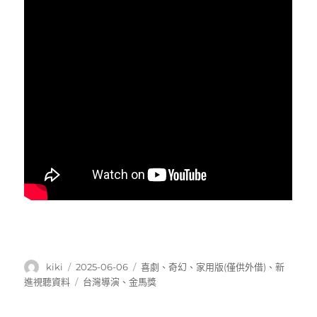
作
發
分
kiki
2025-06-06
喜劇
、
奇幻
、
家用版(僅供外借)
、
新
者
佈
類
標
進視聽資料
台灣導演
、
金馬獎
日
籤
期: