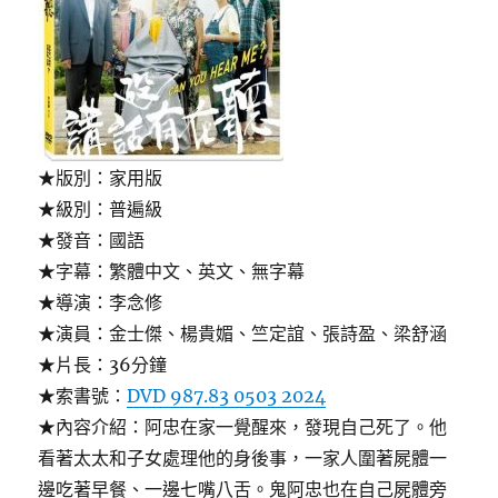
★版別：家用版
★級別：普遍級
★發音：國語
★字幕：繁體中文、英文、無字幕
★導演：李念修
★演員：金士傑、楊貴媚、竺定誼、張詩盈、梁舒涵
★片長：36分鐘
★索書號：
DVD 987.83 0503 2024
★內容介紹：阿忠在家一覺醒來，發現自己死了。他
看著太太和子女處理他的身後事，一家人圍著屍體一
邊吃著早餐、一邊七嘴八舌。鬼阿忠也在自己屍體旁