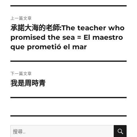
文
上一篇文章
章
承諾大海的老師:The teacher who
上
一
promised the sea = El maestro
導
篇
que prometió el mar
覽
文
章:
下一篇文章
我是周時青
下
一
篇
文
章:
搜
搜
尋