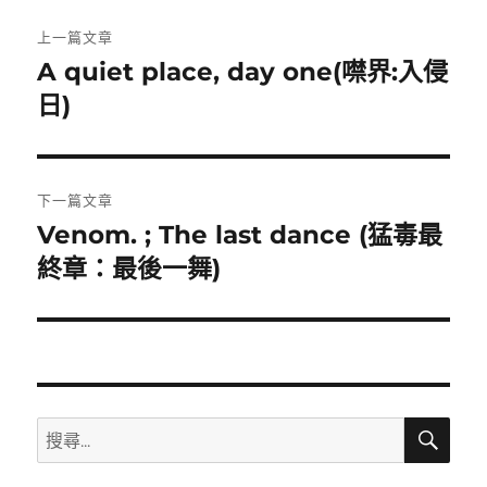
文
上一篇文章
章
A quiet place, day one(噤界:入侵
上
一
日)
導
篇
覽
文
章:
下一篇文章
Venom. ; The last dance (猛毒最
下
一
終章：最後一舞)
篇
文
章:
搜
搜
尋
尋