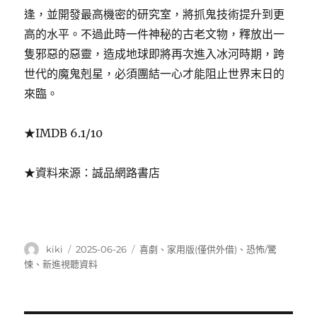
逢，並開發最高機密的研究室，將抓鬼技術提升到更
高的水平。不過此時一件神秘的古老文物，釋放出一
隻邪惡的惡靈，造成地球即將再次進入冰河時期，跨
世代的魔鬼剋星，必須團結一心才能阻止世界末日的
來臨。
★IMDB 6.1/10
★資料來源：誠品網路書店
作
發
分
kiki
2025-06-26
喜劇
、
家用版(僅供外借)
、
恐怖/驚
者
佈
類
悚
、
新進視聽資料
日
期: