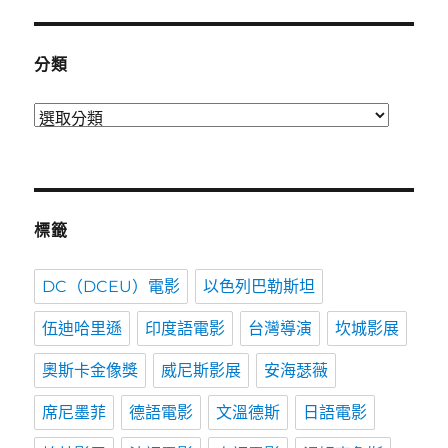
時
間
分類
分
類
標籤
DC（DCEU）電影
以色列巴勒斯坦
伍迪哈里遜
印度語電影
台灣導演
坎城影展
奧斯卡金像獎
威尼斯影展
安海瑟薇
席尼墨菲
德語電影
文溫德斯
日語電影