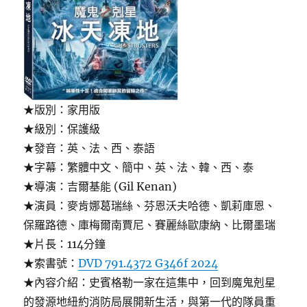
★版別：家用版
★級別：保護級
★發音：英、法、西、泰語
★字幕：繁體中文、簡中、英、法、韓、西、泰
★導演：吉爾基能 (Gil Kenan)
★演員：麥肯娜葛瑞絲、芬恩沃夫哈德、凱莉庫恩、
保羅路德、庫梅爾南賈尼、賽麗絲歐康納、比爾墨瑞
★片長：114分鐘
★索書號：
DVD 791.4372 G346f 2024
★內容介紹：史賓格勒一家在這集中，回到魔鬼剋星
的發源地紐約消防局展開新生活，與第一代的隊員重