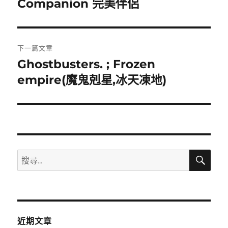
Companion 完美伴侶
上
一
導
篇
覽
文
下一篇文章
章:
Ghostbusters. ; Frozen
下
一
empire(魔鬼剋星,冰天凍地)
篇
文
章:
搜
搜
尋
尋
關
鍵
字:
近期文章