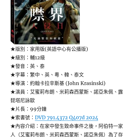
★版別：家用版(英語中心有公播版)
★級別：輔12級
★發音：英、泰
★字幕：繁中、英、粵、韓、泰文
★導演：約翰卡拉辛斯基 (John Krasinski)
★演員：艾蜜莉布朗、米莉森西蒙斯、諾亞朱佩、露
琵塔尼詠歐
★片長：99分鐘
★索書號：
DVD 791.4372 Q407d 2024
★內容介紹：在家中發生致命事件之後，阿伯特一家
人（艾蜜莉布朗、米莉森西蒙斯、諾亞朱佩）為了存