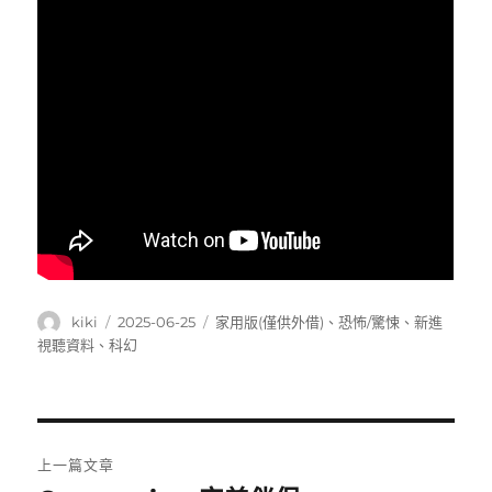
作
發
分
kiki
2025-06-25
家用版(僅供外借)
、
恐怖/驚悚
、
新進
者
佈
類
視聽資料
、
科幻
日
期:
文
上一篇文章
章