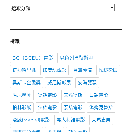
分
類
標籤
DC（DCEU）電影
以色列巴勒斯坦
伍迪哈里遜
印度語電影
台灣導演
坎城影展
奧斯卡金像獎
威尼斯影展
安海瑟薇
席尼墨菲
德語電影
文溫德斯
日語電影
柏林影展
法語電影
泰語電影
湯姆克魯斯
漫威(Marvel)電影
義大利語電影
艾瑪史東