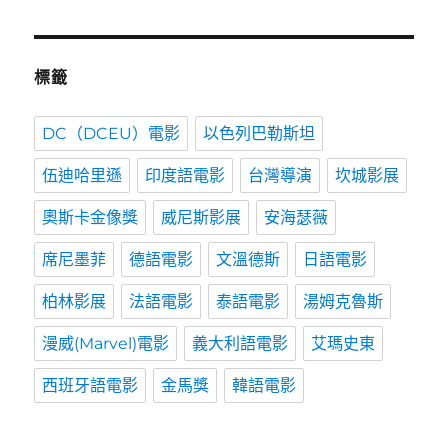
標籤
DC（DCEU）電影
以色列巴勒斯坦
伍迪哈里遜
印度語電影
台灣導演
坎城影展
奧斯卡金像獎
威尼斯影展
安海瑟薇
席尼墨菲
德語電影
文溫德斯
日語電影
柏林影展
法語電影
泰語電影
湯姆克魯斯
漫威(Marvel)電影
義大利語電影
艾瑪史東
西班牙語電影
金馬獎
韓語電影