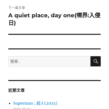
覽
文
下一篇文章
章:
A quiet place, day one(噤界:入侵
下
一
日)
篇
文
章:
搜
搜
尋
尋
關
鍵
字:
近期文章
Superman ; 超人(2025)