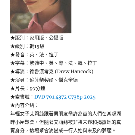
★版別：家用版、公播版
★級別：輔15級
★發音：英、法、拉丁
★字幕：繁體中、英、粵、法、韓、拉丁
★導演：德魯漢考克 (Drew Hancock)
★演員：蘇菲柴契爾、傑克奎德
★片長：97分鐘
★索書號：
DVD 791.4372 C738p 2025
★內容介紹：
年輕女子艾莉絲跟著男朋友喬許為首的人們在某處湖
畔小屋聚會，但隨著艾莉絲被非禮未遂和揭露她的真
實身分，這場聚會演變成一行人始料未及的夢魘。