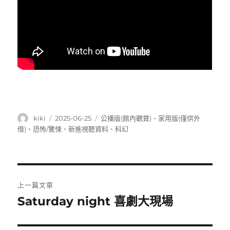
作
發
分
kiki
2025-06-25
公播版(館內觀賞)
、
家用版(僅供外
者
佈
類
借)
、
恐怖/驚悚
、
新進視聽資料
、
科幻
日
期:
文
上一篇文章
章
Saturday night 喜劇大現場
上
一
導
篇