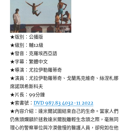
★版別：公播版
★級別：輔12級
★發音：克羅埃西亞語
★字幕：繁體中文
★導演：尤拉伊勒羅蒂奇
★演員：尤拉伊勒羅蒂奇、戈蘭馬克維奇、絲涅札娜
席諾琪希斯科夫
★片長：99分鐘
★索書號：
DVD 987.83 4032-11 2022
★內容介紹：達米爾試圖結束自己的生命。當家人們
仍焦頭爛額於拯救達米爾脫離輕生念頭之際，毫無同
理心的警察單位與冷漠傲慢的醫護人員，卻宛如在他