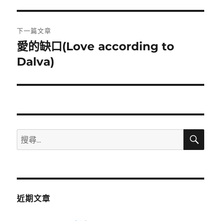
一
導
篇
覽
文
下一篇文章
章:
愛的缺口(Love according to
下
一
Dalva)
篇
文
章:
搜
搜
尋
尋
關
鍵
字:
近期文章