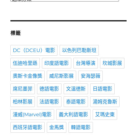
類
標籤
DC（DCEU）電影
以色列巴勒斯坦
伍迪哈里遜
印度語電影
台灣導演
坎城影展
奧斯卡金像獎
威尼斯影展
安海瑟薇
席尼墨菲
德語電影
文溫德斯
日語電影
柏林影展
法語電影
泰語電影
湯姆克魯斯
漫威(Marvel)電影
義大利語電影
艾瑪史東
西班牙語電影
金馬獎
韓語電影