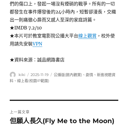
們的傷口上，發起一場沒有煙硝的戰爭。所有的一切
都發生在事件爆發後的24小時內，短暫卻漫長，交織
出一則痛徹心扉而又感人至深的家庭詩篇。
★IMDB 7.2/10
★本片可於教室電影院公播大平台
線上觀賞
，校外使
用請先安裝
VPN
★資料來源：誠品網路書店
作
發
分
kiki
2025-11-19
公播版(館內觀賞)
、
劇情
、
新進視聽資
者
佈
類
料
、
線上看(校園IP範圍)
日
期:
文
上一篇文章
章
但願人長久(Fly Me to the Moon)
上