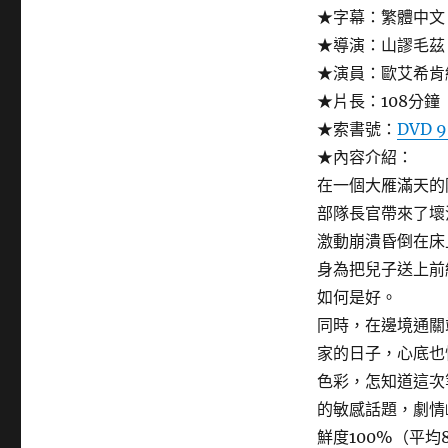
★字幕：繁體中文
★導演：山謬毛茲
★演員：歐艾希肯
★片長：108分鐘
★索書號：
DVD 9
★內容介紹：
在一個大雁滿天的
部隊長官帶來了壞
激動崩潰昏倒在床
身為把兒子送上前
如何是好。
同時，在邊境通關
家的日子，心底也
色彩，怎知道這次
的敏感話題，劇情
鮮度100%（平均8