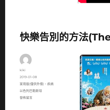
快樂告別的方法(The Fa
作
kiki
者
發
2019-01-08
佈
分
家用版(僅供外借)
、
疾病
日
類
標
以色列巴勒斯坦
期:
籤
在
發佈留言
〈快
樂