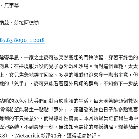
、無字幕
納茲、莎拉阿德勒
87.83 8090-1 2018
陰鬱早晨，一家之主麥可被突然響起的門鈴吵醒，穿著軍綠色的
消息：在邊境服兵役的兒子意外戰死沙場。面對這個噩耗，太太
上、女兒焦急地趕忙回家、多嘴的親戚也跑來參一咖出主意，但
線的「兇手」，麥可只能看著窗外飛翔的群鳥，不知道下一步該
站哨的以色列大兵們面對百般聊賴的生活，每天滾著罐頭倒數返
悄悄希望能發生一點點「意外」，讓難熬的綠色日子能多點驚喜
等到的不只是意外，而是爆炸性驚喜… 本片透過舞蹈描繪生命中
峰迴路轉，不到最後一刻，無法知曉最終的震撼結局。爛蕃茄新
.8）、Metacritic影評92分，獲得超高好評。