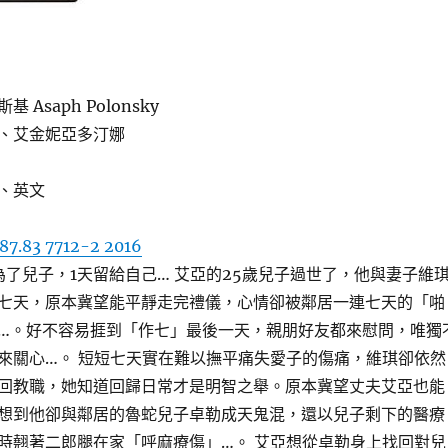
Asaph Polonsky
、艾金妮亞多汀娜
、英文
87.83 7712-2 2016
為了兒子，1天留給自己… 艾亞的25歲兒子過世了，他與妻子維
七天，原本冀望能平靜走完禮儀，心情卻被鄰居一連七天的「啪
…。好不容易捱到「作七」最後一天，親朋好友都來慰問，唯獨
來關心…。 短短七天實在難以撫平痛失愛子的傷痛，維琪卻依然
回教職，她知道回歸日常才是明智之舉。原本冀望丈夫艾亞也能
想到他卻與鄰居的魯蛇兒子卓勒成天鬼混，還以兒子剩下的醫療
時翹著二郎腿在家「呼麻療傷」…。 艾亞想從卓勒身上找回對兒