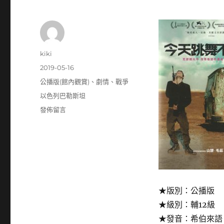
作
kiki
者
發
2019-05-16
佈
分
公播版(館內觀賞)
、
劇情
、
戰爭
日
類
標
以色列巴勒斯坦
期:
籤
在
發佈留言
〈今
天
跳
舞
不
打
仗:Foxtrot〉
★版別：公播版
★級別：輔12級
★發音：希伯來語