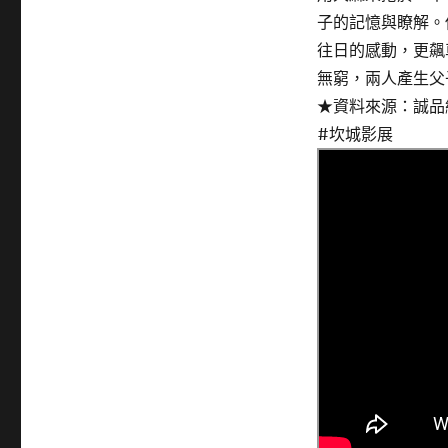
子的記憶與瞭解。
往日的感動，更飆
無窮，兩人產生父
★資料來源：誠品
#坎城影展