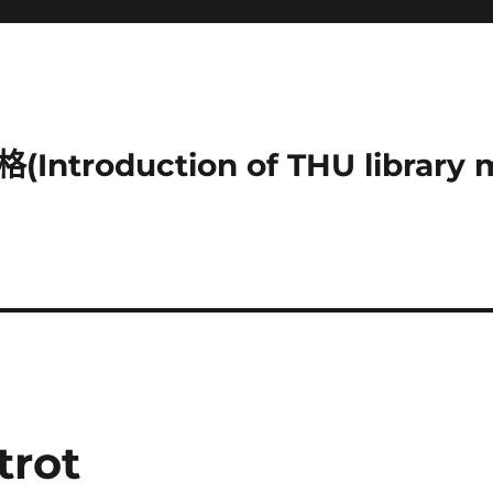
duction of THU library mu
rot