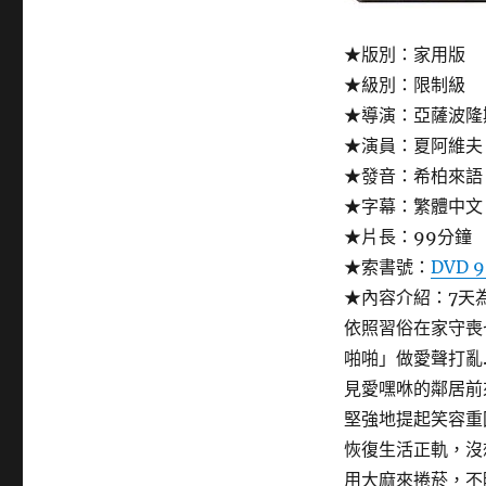
告
別
★版別：家用版
(One
week
★級別：限制級
and
★導演：亞薩波隆斯基 
a
★演員：夏阿維夫
day)〉
★發音：希柏來語
★字幕：繁體中文
★片長：99分鐘
★索書號：
DVD 9
★內容介紹：7天
依照習俗在家守喪
啪啪」做愛聲打亂
見愛嘿咻的鄰居前
堅強地提起笑容重
恢復生活正軌，沒
用大麻來捲菸，不