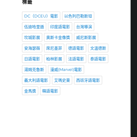
標籤
DC（DCEU）電影
以色列巴勒斯坦
伍迪哈里遜
印度語電影
台灣導演
坎城影展
奧斯卡金像獎
威尼斯影展
安海瑟薇
席尼墨菲
德語電影
文溫德斯
日語電影
柏林影展
法語電影
泰語電影
湯姆克魯斯
漫威(Marvel)電影
義大利語電影
艾瑪史東
西班牙語電影
金馬獎
韓語電影