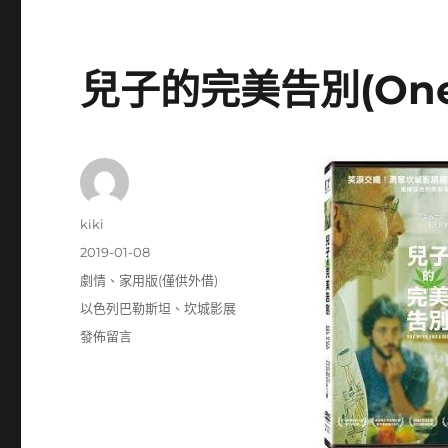
兒子的完美告別(One w
作
kiki
者
發
2019-01-08
佈
分
劇情
、
家用版(僅供外借)
日
類
標
以色列巴勒斯坦
、
坎城影展
期:
籤
在
發佈留言
〈兒
子
的
完
美