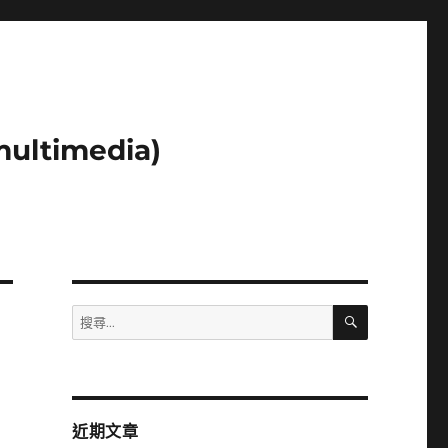
ltimedia)
搜
搜
尋
尋
關
鍵
字:
近期文章