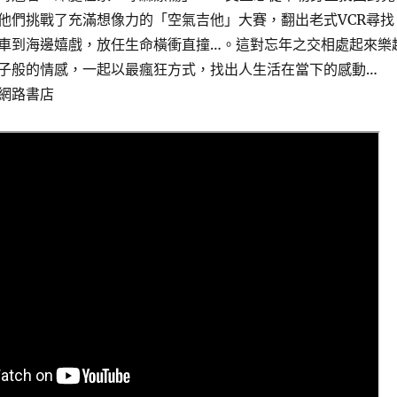
他們挑戰了充滿想像力的「空氣吉他」大賽，翻出老式VCR尋找
車到海邊嬉戲，放任生命橫衝直撞…。這對忘年之交相處起來樂
子般的情感，一起以最瘋狂方式，找出人生活在當下的感動…
網路書店